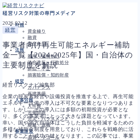
経営リスク対策の専門メディア
2026.02.12
財務
経営
資金繰り
融資
事業者向け再生可能エネルギー補助
資産売却
法務
金一覧【2024-2025年】国・自治体の
差押・強制執行
法令違反・行政処分
主要制度を解説
訴訟・不正
損害賠償・知的財産
経営
経営リスクナビ編集部
ガバナンス
再建準備
企業の脱炭素経営や設備投資を推進する上で、再生可能
人事労務
エネルギー設備の導入は不可欠な要素となりつつありま
人件費
す。しかし、その導入には多額の初期投資が必要とな
労働問題
り、多くの事業者にとって大きな課題となっています。
労災・ハラスメント
幸い、国や地方自治体はこうした負担を軽減するための
解雇・退職
多様な補助金制度を用意しており、これらを戦略的に活
事業運営
用することが成功の鍵となります。この記事では、事業
品質・リコール