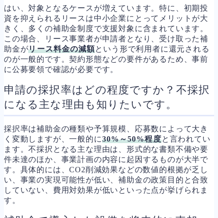
はい、対象となるケースが増えています。特に、初期投
資を抑えられるリースは中小企業にとってメリットが大
きく、多くの補助金制度で支援対象に含まれています。
この場合、リース事業者が申請者となり、受け取った補
助金が
リース料金の減額
という形で利用者に還元される
のが一般的です。契約形態などの要件があるため、事前
に公募要領で確認が必要です。
申請の採択率はどの程度ですか？不採択
になる主な理由も知りたいです。
採択率は補助金の種類や予算規模、応募数によって大き
く変動しますが、一般的に
30%～50%程度
と言われてい
ます。不採択となる主な理由は、形式的な書類不備や要
件未達のほか、事業計画の内容に起因するものが大半で
す。具体的には、CO2削減効果などの数値的根拠が乏し
い、事業の実現可能性が低い、補助金の政策目的と合致
していない、費用対効果が低いといった点が挙げられま
す。