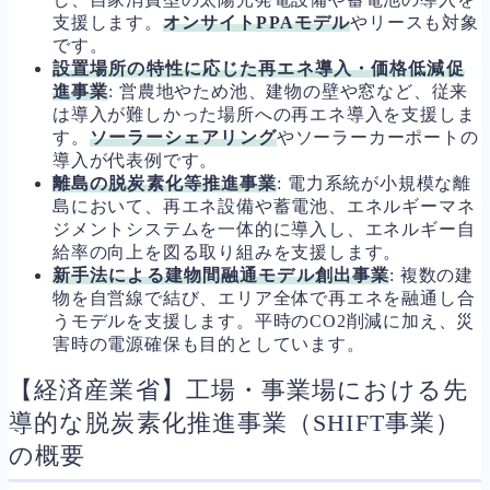
支援します。
オンサイトPPAモデル
やリースも対象
です。
設置場所の特性に応じた再エネ導入・価格低減促
進事業
: 営農地やため池、建物の壁や窓など、従来
は導入が難しかった場所への再エネ導入を支援しま
す。
ソーラーシェアリング
やソーラーカーポートの
導入が代表例です。
離島の脱炭素化等推進事業
: 電力系統が小規模な離
島において、再エネ設備や蓄電池、エネルギーマネ
ジメントシステムを一体的に導入し、エネルギー自
給率の向上を図る取り組みを支援します。
新手法による建物間融通モデル創出事業
: 複数の建
物を自営線で結び、エリア全体で再エネを融通し合
うモデルを支援します。平時のCO2削減に加え、災
害時の電源確保も目的としています。
【経済産業省】工場・事業場における先
導的な脱炭素化推進事業（SHIFT事業）
の概要