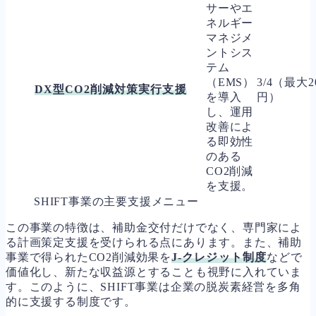
サーやエ
ネルギー
マネジメ
ントシス
テム
（EMS）
3/4（最大2
DX型CO2削減対策実行支援
を導入
円）
し、運用
改善によ
る即効性
のある
CO2削減
を支援。
SHIFT事業の主要支援メニュー
この事業の特徴は、補助金交付だけでなく、専門家によ
る計画策定支援を受けられる点にあります。また、補助
事業で得られたCO2削減効果を
J-クレジット制度
などで
価値化し、新たな収益源とすることも視野に入れていま
す。このように、SHIFT事業は企業の脱炭素経営を多角
的に支援する制度です。