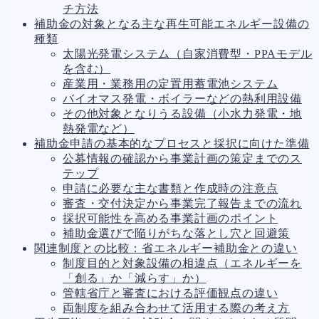
チ方法
人事労務
562
補助金の対象となる主な再生可能エネルギー設備の
人件費
20
種類
労働問題
266
太陽光発電システム（自家消費型・PPAモデル
労災・ハラスメント
145
を含む）
解雇・退職
131
産業用・業務用の定置用蓄電池システム
事業運営
374
バイオマス発電・ボイラーなどの熱利用設備
品質・リコール
49
その他対象となりうる設備（小水力発電・地
情報漏洩・サイバー
256
熱発電など）
事業再編
69
補助金申請の基本的なプロセスと採択に向けた準備
手続
664
公募情報の確認から事業計画の策定までのス
私的整理
142
テップ
法的整理
449
申請に必要な主な書類と作成時の注意点
債権者対応
19
審査・交付決定から事業完了報告までの流れ
換価・競売
54
採択可能性を高める事業計画のポイント
補助金選びで陥りがちな落とし穴と回避策
関連制度との比較：省エネルギー補助金との違い
制度目的と対象設備の相違点（エネルギーを
「創る」か「減らす」か）
管轄省庁と審査における評価観点の違い
両制度を組み合わせて活用する際の考え方