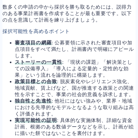
数多くの申請の中から採択を勝ち取るためには、説得力
のある事業計画書を作成することが最も重要です。以下
の点を意識して計画を練り上げましょう。
採択可能性を高めるポイント
審査項目の網羅
: 公募要領に示された審査項目や加
点項目をすべて満たし、計画書内で明確にアピール
します。
ストーリーの一貫性
: 「現状の課題」「解決策とし
ての設備導入」「導入による定量的・定性的な効
果」という流れを論理的に構築します。
政策目標との合致
: 脱炭素化やレジリエンス強化、
地域貢献、賃上げなど、国が推進する政策との関連
性を示すことで、事業の社会的意義を訴求します。
独自性と先進性
: 他社にはない強みや、業界・地域
における先導的なモデルとなるような取り組みは高
く評価されます。
実現可能性の証明
: 具体的な実施体制、詳細な資金
計画、根拠のある数値データなどを示し、計画が絵
に描いた餅ではないことを裏付けます。