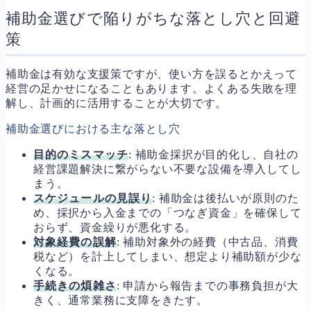
補助金選びで陥りがちな落とし穴と回避
策
補助金は有効な支援策ですが、使い方を誤るとかえって
経営の足かせになることもあります。よくある失敗を理
解し、計画的に活用することが大切です。
補助金選びにおける主な落とし穴
目的のミスマッチ
: 補助金採択が目的化し、自社の
経営課題解決に繋がらない不要な設備を導入してし
まう。
スケジュールの見誤り
: 補助金は後払いが原則のた
め、採択から入金までの「つなぎ資金」を確保して
おらず、資金繰りが悪化する。
対象経費の誤解
: 補助対象外の経費（中古品、消費
税など）を計上してしまい、想定より補助額が少な
くなる。
手続きの煩雑さ
: 申請から報告までの事務負担が大
きく、通常業務に支障をきたす。