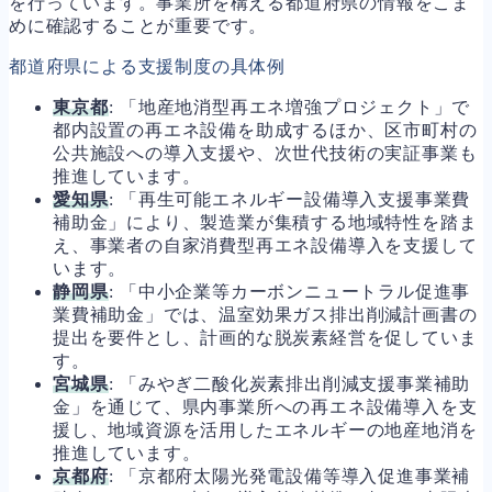
を行っています。事業所を構える都道府県の情報をこま
めに確認することが重要です。
都道府県による支援制度の具体例
東京都
: 「地産地消型再エネ増強プロジェクト」で
都内設置の再エネ設備を助成するほか、区市町村の
公共施設への導入支援や、次世代技術の実証事業も
推進しています。
愛知県
: 「再生可能エネルギー設備導入支援事業費
補助金」により、製造業が集積する地域特性を踏ま
え、事業者の自家消費型再エネ設備導入を支援して
います。
静岡県
: 「中小企業等カーボンニュートラル促進事
業費補助金」では、温室効果ガス排出削減計画書の
提出を要件とし、計画的な脱炭素経営を促していま
す。
宮城県
: 「みやぎ二酸化炭素排出削減支援事業補助
金」を通じて、県内事業所への再エネ設備導入を支
援し、地域資源を活用したエネルギーの地産地消を
推進しています。
京都府
: 「京都府太陽光発電設備等導入促進事業補