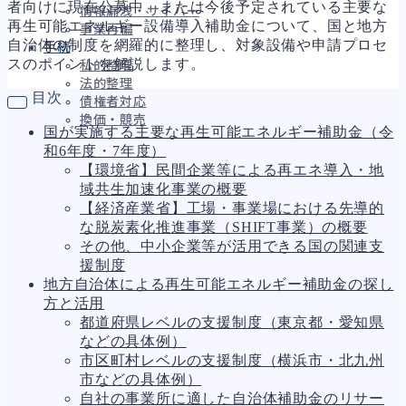
者向けに現在公募中、または今後予定されている主要な
情報漏洩・サイバー
再生可能エネルギー設備導入補助金について、国と地方
事業再編
自治体の制度を網羅的に整理し、対象設備や申請プロセ
手続
スのポイントを解説します。
私的整理
法的整理
目次
債権者対応
換価・競売
国が実施する主要な再生可能エネルギー補助金（令
和6年度・7年度）
【環境省】民間企業等による再エネ導入・地
域共生加速化事業の概要
財務
663
【経済産業省】工場・事業場における先導的
資金繰り
192
な脱炭素化推進事業（SHIFT事業）の概要
融資
278
その他、中小企業等が活用できる国の関連支
資産売却
193
援制度
法務
1,099
地方自治体による再生可能エネルギー補助金の探し
差押・強制執行
227
方と活用
法令違反・行政処分
316
都道府県レベルの支援制度（東京都・愛知県
訴訟・不正
283
などの具体例）
損害賠償・知的財産
273
市区町村レベルの支援制度（横浜市・北九州
経営
157
市などの具体例）
ガバナンス
90
自社の事業所に適した自治体補助金のリサー
再建準備
67