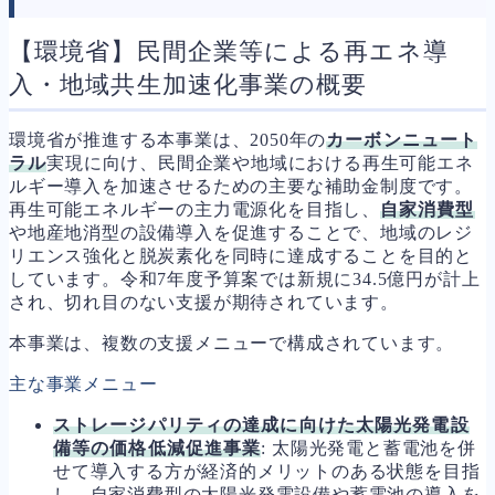
【環境省】民間企業等による再エネ導
入・地域共生加速化事業の概要
環境省が推進する本事業は、2050年の
カーボンニュート
ラル
実現に向け、民間企業や地域における再生可能エネ
ルギー導入を加速させるための主要な補助金制度です。
再生可能エネルギーの主力電源化を目指し、
自家消費型
や地産地消型の設備導入を促進することで、地域のレジ
リエンス強化と脱炭素化を同時に達成することを目的と
しています。令和7年度予算案では新規に34.5億円が計上
され、切れ目のない支援が期待されています。
本事業は、複数の支援メニューで構成されています。
主な事業メニュー
ストレージパリティの達成に向けた太陽光発電設
備等の価格低減促進事業
: 太陽光発電と蓄電池を併
せて導入する方が経済的メリットのある状態を目指
し、自家消費型の太陽光発電設備や蓄電池の導入を