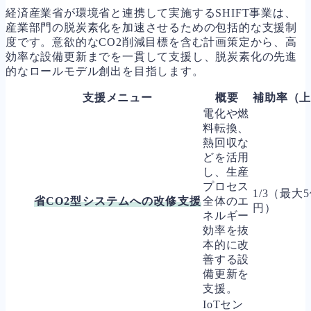
経済産業省が環境省と連携して実施するSHIFT事業は、
産業部門の脱炭素化を加速させるための包括的な支援制
度です。意欲的なCO2削減目標を含む計画策定から、高
効率な設備更新までを一貫して支援し、脱炭素化の先進
的なロールモデル創出を目指します。
支援メニュー
概要
補助率（
電化や燃
料転換、
熱回収な
どを活用
し、生産
プロセス
1/3（最大
省CO2型システムへの改修支援
全体のエ
円）
ネルギー
効率を抜
本的に改
善する設
備更新を
支援。
IoTセン