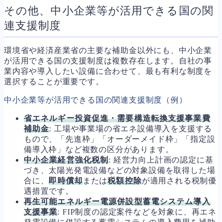
その他、中小企業等が活用できる国の関
連支援制度
環境省や経済産業省の主要な補助金以外にも、中小企業
が活用できる国の支援制度は複数存在します。自社の事
業内容や導入したい設備に合わせて、最も有利な制度を
選択することが重要です。
中小企業等が活用できる国の関連支援制度（例）
省エネルギー投資促進・需要構造転換支援事業費
補助金
: 工場や事業場の省エネ設備導入を支援する
もので、「先進枠」「オーダーメイド枠」「指定設
備導入枠」など複数の区分があります。
中小企業経営強化税制
: 経営力向上計画の認定に基
づき、太陽光発電設備などの対象設備を取得した場
合に、
即時償却
または
税額控除
が適用される税制優
遇措置です。
再生可能エネルギー電源併設型蓄電システム導入
支援事業
: FIP制度の認定案件などを対象に、再エネ