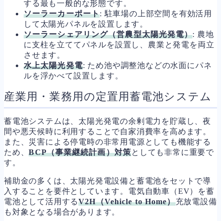
する最も一般的な形態です。
ソーラーカーポート
: 駐車場の上部空間を有効活用
して太陽光パネルを設置します。
ソーラーシェアリング（営農型太陽光発電）
: 農地
に支柱を立ててパネルを設置し、農業と発電を両立
させます。
水上太陽光発電
: ため池や調整池などの水面にパネ
ルを浮かべて設置します。
産業用・業務用の定置用蓄電池システム
蓄電池システムは、太陽光発電の余剰電力を貯蔵し、夜
間や悪天候時に利用することで自家消費率を高めます。
また、災害による停電時の非常用電源としても機能する
ため、
BCP（事業継続計画）対策
としても非常に重要で
す。
補助金の多くは、太陽光発電設備と蓄電池をセットで導
入することを要件としています。電気自動車（EV）を蓄
電池として活用する
V2H（Vehicle to Home）
充放電設備
も対象となる場合があります。