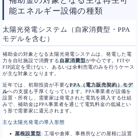
補助金の対象となる主な再生可
能エネルギー設備の種類
太陽光発電システム（自家消費型・PPA
モデルを含む）
補助金の対象となる太陽光発電システムは、発電した電
力を自社施設で消費する
自家消費型
が中心です。FITや
FIP認定を受けない、あるいは余剰売電のみを行うケース
が主な対象となります。
近年では、初期投資が不要な
PPA（電力販売契約）モデ
ル
への支援も手厚くなっています。PPA事業者が設備を
設置・所有し、需要家は発電された電気を購入する仕組
みで、補助金はPPA事業者を通じて電気料金の低減とい
う形で需要家に還元されます。
主な太陽光発電の導入形態
屋根設置型
: 工場や倉庫、事務所などの屋根に設置