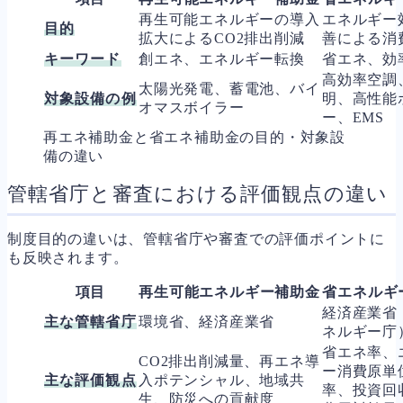
再生可能エネルギーの導入
エネルギー
目的
拡大によるCO2排出削減
善による消
キーワード
創エネ、エネルギー転換
省エネ、効
高効率空調
太陽光発電、蓄電池、バイ
対象設備の例
明、高性能
オマスボイラー
ー、EMS
再エネ補助金と省エネ補助金の目的・対象設
備の違い
管轄省庁と審査における評価観点の違い
制度目的の違いは、管轄省庁や審査での評価ポイントに
も反映されます。
項目
再生可能エネルギー補助金
省エネルギ
経済産業省
主な管轄省庁
環境省、経済産業省
ネルギー庁
省エネ率、
CO2排出削減量、再エネ導
ー消費原単
主な評価観点
入ポテンシャル、地域共
率、投資回
生、防災への貢献度