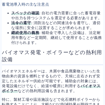
蓄電池導入時の主な注意点
スペックの確認
: 自社の電力需要に合った蓄電容量
や出力を持つシステムを選定する必要があります。
法令の遵守
: 消防法などの関連法令を遵守し、適切
な場所に安全に設置することが求められます。
継続使用の義務
: 補助金で導入した設備は、法定耐
用年数など一定期間、継続して使用することが義務
付けられます。
バイオマス発電・ボイラーなどの熱利用
設備
バイオマスエネルギーは、木屑や食品廃棄物といった生
物由来の資源を燃料とするもので、天候に左右されず安
定したエネルギー供給が可能です。補助金の対象には、
発電設備だけでなく、給湯や暖房に利用する
バイオマス
ボイラー
などの熱利用設備も含まれます。
特に、製材工場や温浴施設などで化石燃料ボイラーから
転換することにより、大幅なCO2削減効果が期待できま