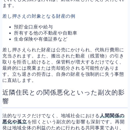
ます。
差し押さえの対象となる財産の例
預貯金口座や給与
所有する他の不動産や自動車
生命保険や有価証券など
差し押さえられた財産は公売にかけられ、代執行費用に
充当されます。また、搬出された動産（残置物）の引き
取りを拒否し続けると、保管料が増大するだけでなく、
最終的には廃棄または売却処分される可能性がありま
す。立ち退きの拒否は、自身の財産を強制的に失う事態
に直結します。
近隣住民との関係悪化といった副次的影
響
法的なリスクだけでなく、地域社会における
人間関係の
悪化や孤立
を招くという副次的な影響も深刻です。再開
発は地域全体の利益のために行われる共同事業であり、