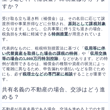
すか？
受け取る立ち退き料（補償金）は、その名目に応じて譲
渡所得や事業所得などに分類され、
原則として課税対象
となります。しかし、公共事業に伴う立ち退きの場合、
税負担を大幅に軽減できる
特例措置
が用意されていま
す。
代表的なものに、租税特別措置法に基づく「
収用等に伴
い代替資産を取得した場合の課税の特例
」や「
収用交換
等の場合の5,000万円特別控除
」などがあります。どの特
例が適用できるかは、補償金の種類や資産の状況によっ
て複雑に異なるため、申告漏れや過払いなどを防ぐため
にも、必ず
税理士などの専門家に相談
することが重要で
す。
共有名義の不動産の場合、交渉はどう進
める？
不動産が共有名義である場合、交渉を進める上での大原