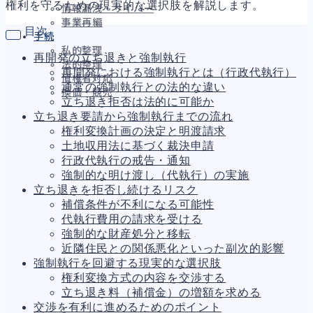
権利を守るための現実的な選択肢を解説します。
情報漏洩・サイバー
事業再編
目次
手続
私的整理
再開発の立ち退きと強制執行
法的整理
再開発における強制執行とは（行政代執行）
債権者対応
通常の強制執行との法的な違い
換価・競売
立ち退き拒否は法的に可能か
立ち退き要請から強制執行までの流れ
権利変換計画の決定と明渡請求
土地収用法に基づく裁決申請
財務
695
行政代執行の戒告・通知
資金繰り
193
強制的な明け渡し（代執行）の実施
融資
308
立ち退きを拒否し続けるリスク
資産売却
194
補償条件が不利になる可能性
法務
1,099
代執行費用の請求を受ける
差押・強制執行
231
強制的な財産処分と移転
法令違反・行政処分
318
近隣住民との関係悪化といった副次的影響
訴訟・不正
279
強制執行を回避する現実的な選択肢
損害賠償・知的財産
271
権利変換方式の内容を交渉する
経営
157
立ち退き料（補償金）の増額を求める
ガバナンス
90
交渉を有利に進めるためのポイント
再建準備
67