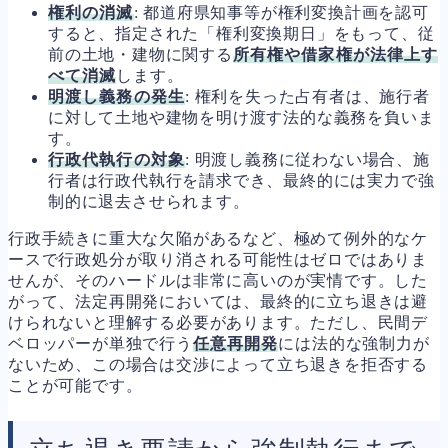
権利の消滅
: 都道府県知事等が権利変換計画を認可
すると、指定された「権利変換期日」をもって、従
前の土地・建物に関する
所有権や借家権が法律上す
べて消滅
します。
明渡し義務の発生
: 権利を失った占有者は、施行者
に対して土地や建物を明け渡す法的な義務を負いま
す。
行政代執行の対象
: 明渡し義務に従わない場合、施
行者は行政代執行を請求でき、最終的には実力で強
制的に退去させられます。
行政手続きに重大な欠陥があるなど、極めて例外的なケ
ースで行政処分が取り消される可能性はゼロではありま
せんが、そのハードルは非常に高いのが実情です。した
がって、法定再開発においては、最終的に立ち退きは避
けられないと理解する必要があります。ただし、民間デ
ベロッパーが単独で行う
任意再開発
には法的な強制力が
ないため、この場合は交渉によって立ち退きを拒否する
ことが可能です。