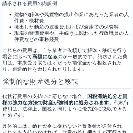
請求される費用の内訳例
建物の解体や残置物の搬出作業にあたった業者の人
件費・機材費
搬出した動産の運搬費用および倉庫での保管料
現場の警備費用や、手続きに関わった行政職員の人
件費などの事務経費
これらの費用は、自ら業者に依頼して解体・移転を行う
場合に比べて
高額になる
のが一般的です。請求された費
用は、本来受け取るはずだった補償金から相殺された
り、別途納付を命じられたりします。
強制的な財産処分と移転
代執行費用の支払いに応じない場合、
国税滞納処分と同
様の強力な方法で財産が強制的に処分されます
。代執行
費用は、法律上、国税と同じように優先的に徴収できる
ためです。
具体的には、納付命令に従わないと督促状が送付され、
それでも支払わなければ、財産の差し押さえが実行され