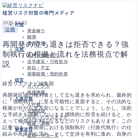
経営リスク対策の専門メディア
2026.04.02
財務
法務
資金繰り
融資
再開発の立ち退きは拒否できる？強
資産売却
法務
制執行の根拠と流れを法務視点で解
差押・強制執行
法令違反・行政処分
説
訴訟・不正
損害賠償・知的財産
経営
経営リスクナビ編集部
ガバナンス
再建準備
再開発区域の権利者として立ち退きを求められ、最終的
人事労務
に「強制執行」に至る可能性に直面すると、その法的な
人件費
根拠が分からず不安になることでしょう。しかし、法的
労働問題
な手続きを理解しないまま感情的に拒否を続けると、か
労災・ハラスメント
えって補償が不利になるなどのリスクもあります。この
解雇・退職
記事では、再開発における強制執行（行政代執行）の仕
事業運営
組みや具体的な流れ、そして交渉を有利に進め、自身の
品質・リコール