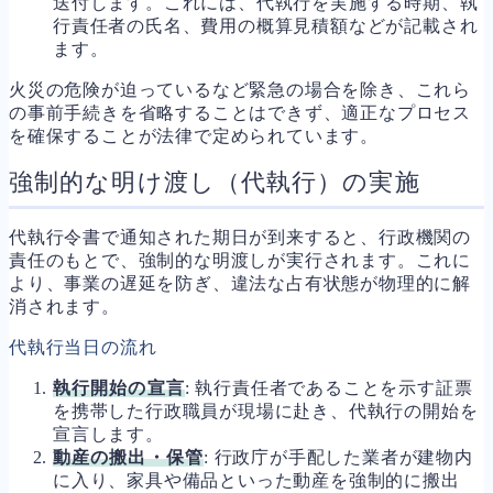
送付します。これには、代執行を実施する時期、執
行責任者の氏名、費用の概算見積額などが記載され
ます。
火災の危険が迫っているなど緊急の場合を除き、これら
の事前手続きを省略することはできず、適正なプロセス
を確保することが法律で定められています。
強制的な明け渡し（代執行）の実施
代執行令書で通知された期日が到来すると、行政機関の
責任のもとで、強制的な明渡しが実行されます。これに
より、事業の遅延を防ぎ、違法な占有状態が物理的に解
消されます。
代執行当日の流れ
執行開始の宣言
: 執行責任者であることを示す証票
を携帯した行政職員が現場に赴き、代執行の開始を
宣言します。
動産の搬出・保管
: 行政庁が手配した業者が建物内
に入り、家具や備品といった動産を強制的に搬出