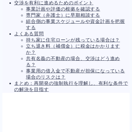
交渉を有利に進めるためのポイント
事業計画や評価の根拠を確認する
専門家（弁護士）に早期相談する
組合側の事業スケジュールや資金計画を把握
する
よくある質問
持ち家に住宅ローンが残っている場合は？
立ち退き料（補償金）に税金はかかります
か？
共有名義の不動産の場合、交渉はどう進め
る？
事業用の借入金で不動産が担保になっている
場合のリスクは？
まとめ：再開発の強制執行を理解し、有利な条件で
の解決を目指す