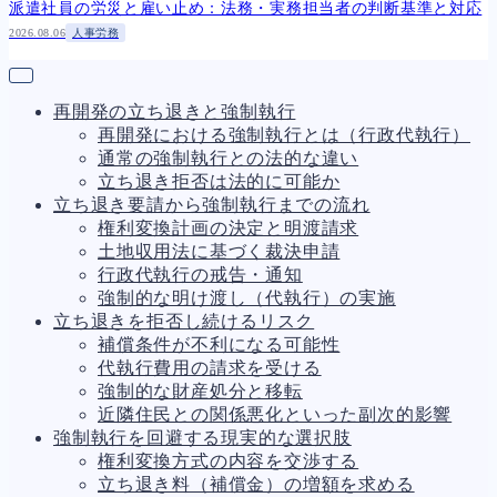
派遣社員の労災と雇い止め：法務・実務担当者の判断基準と対応
2026.08.06
人事労務
再開発の立ち退きと強制執行
再開発における強制執行とは（行政代執行）
通常の強制執行との法的な違い
立ち退き拒否は法的に可能か
立ち退き要請から強制執行までの流れ
権利変換計画の決定と明渡請求
土地収用法に基づく裁決申請
行政代執行の戒告・通知
強制的な明け渡し（代執行）の実施
立ち退きを拒否し続けるリスク
補償条件が不利になる可能性
代執行費用の請求を受ける
強制的な財産処分と移転
近隣住民との関係悪化といった副次的影響
強制執行を回避する現実的な選択肢
権利変換方式の内容を交渉する
立ち退き料（補償金）の増額を求める