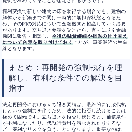
提供を求めてくることが想定されるからです。
権利変換で新しい建物の床を取得する場合でも、建物の
解体から新築までの間は一時的に無担保状態となるた
め、その間の対応について金融機関と協議しておく必要
があります。立ち退き要請を受けたら、直ちに取引金融
機関に報告・相談し、
今後の融資継続や担保の付け替え
について合意を取り付けておく
ことが、事業継続の生命
線となります。
まとめ：再開発の強制執行を理
解し、有利な条件での解決を目
指す
法定再開発における立ち退き要請は、最終的に行政代執
行という強制力を伴うため、法的に拒否し続けることは
極めて困難です。立ち退きを拒否し続けると、補償条件
が不利になったり、代執行費用を請求されたりするな
ど、深刻なリスクを負うことになります。重要なのは、