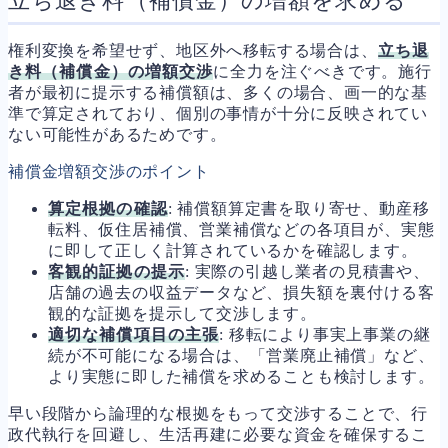
立ち退き料（補償金）の増額を求める
権利変換を希望せず、地区外へ移転する場合は、
立ち退
き料（補償金）の増額交渉
に全力を注ぐべきです。施行
者が最初に提示する補償額は、多くの場合、画一的な基
準で算定されており、個別の事情が十分に反映されてい
ない可能性があるためです。
補償金増額交渉のポイント
算定根拠の確認
: 補償額算定書を取り寄せ、動産移
転料、仮住居補償、営業補償などの各項目が、実態
に即して正しく計算されているかを確認します。
客観的証拠の提示
: 実際の引越し業者の見積書や、
店舗の過去の収益データなど、損失額を裏付ける客
観的な証拠を提示して交渉します。
適切な補償項目の主張
: 移転により事実上事業の継
続が不可能になる場合は、「営業廃止補償」など、
より実態に即した補償を求めることも検討します。
早い段階から論理的な根拠をもって交渉することで、行
政代執行を回避し、生活再建に必要な資金を確保するこ