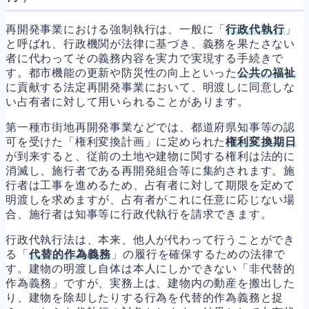
再開発事業における強制執行は、一般に「
行政代執行
」
と呼ばれ、行政機関が法律に基づき、義務を果たさない
者に代わってその義務内容を実力で実現する手続きで
す。都市機能の更新や防災性の向上といった
公共の福祉
に貢献する法定再開発事業において、明渡しに同意しな
い占有者に対して用いられることがあります。
第一種市街地再開発事業などでは、都道府県知事等の認
可を受けた「権利変換計画」に定められた
権利変換期日
が到来すると、従前の土地や建物に関する権利は法的に
消滅し、施行者である再開発組合等に集約されます。施
行者は工事を進めるため、占有者に対して期限を定めて
明渡しを求めますが、占有者がこれに任意に応じない場
合、施行者は知事等に行政代執行を請求できます。
行政代執行法は、本来、他人が代わって行うことができ
る「
代替的作為義務
」の履行を確保するための法律で
す。建物の明渡し自体は本人にしかできない「非代替的
作為義務」ですが、実務上は、建物内の動産を搬出した
り、建物を除却したりする行為を代替的作為義務と捉