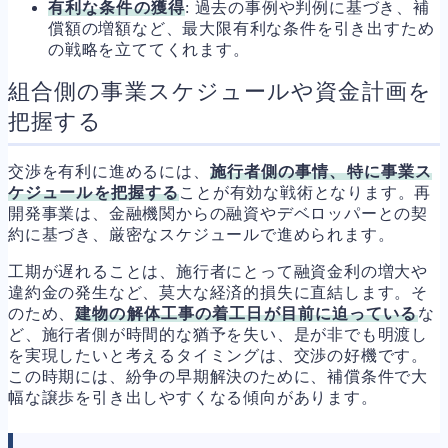
有利な条件の獲得
: 過去の事例や判例に基づき、補
償額の増額など、最大限有利な条件を引き出すため
の戦略を立ててくれます。
組合側の事業スケジュールや資金計画を
把握する
交渉を有利に進めるには、
施行者側の事情、特に事業ス
ケジュールを把握する
ことが有効な戦術となります。再
開発事業は、金融機関からの融資やデベロッパーとの契
約に基づき、厳密なスケジュールで進められます。
工期が遅れることは、施行者にとって融資金利の増大や
違約金の発生など、莫大な経済的損失に直結します。そ
のため、
建物の解体工事の着工日が目前に迫っている
な
ど、施行者側が時間的な猶予を失い、是が非でも明渡し
を実現したいと考えるタイミングは、交渉の好機です。
この時期には、紛争の早期解決のために、補償条件で大
幅な譲歩を引き出しやすくなる傾向があります。