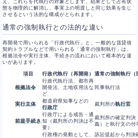
え、これらを代執行の対象とします。結果として占有状
態を物理的に解消し、事実上の明渡しと同じ効果を生じ
させるという法的な構成がとられます。
通常の強制執行との法的な違い
再開発で用いられる「行政代執行」と、一般的な賃貸借
契約トラブルなどで用いられる「通常の強制執行」は、
根拠法令や実行主体、手続きの流れにおいて根本的な違
いがあります。
項目
行政代執行（再開発）
通常の強制執行（
行政代執行法、都市再
根拠法令
開発法、土地収用法な
民事執行法
ど
都道府県知事などの
実行主体
裁判所の
執行官
行政庁
行政庁による戒告・通
裁判所の確定判決
前提手続き
知（裁判所の判決は不
義）と執行文の付
要）
行政権の発動として、
訴訟提起から判決