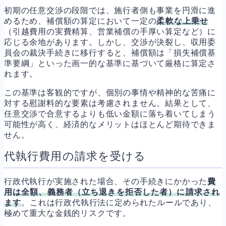
初期の任意交渉の段階では、施行者側も事業を円滑に進
めるため、補償額の算定において一定の
柔軟な上乗せ
（引越費用の実費精算、営業補償の手厚い算定など）に
応じる余地があります。しかし、交渉が決裂し、収用委
員会の裁決手続きに移行すると、補償額は「損失補償基
準要綱」といった画一的な基準に基づいて厳格に算定さ
れます。
この基準は客観的ですが、個別の事情や精神的な苦痛に
対する慰謝料的な要素は考慮されません。結果として、
任意交渉で合意するよりも低い金額に落ち着いてしまう
可能性が高く、経済的なメリットはほとんど期待できま
せん。
代執行費用の請求を受ける
行政代執行が実施された場合、その手続きにかかった
費
用は全額、義務者（立ち退きを拒否した者）に請求され
ます
。これは行政代執行法に定められたルールであり、
極めて重大な金銭的リスクです。