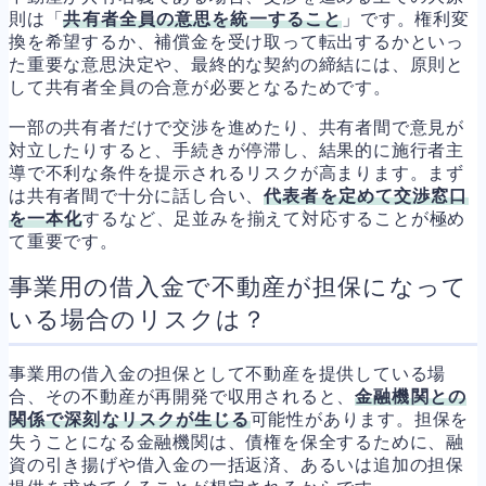
則は「
共有者全員の意思を統一すること
」です。権利変
換を希望するか、補償金を受け取って転出するかといっ
た重要な意思決定や、最終的な契約の締結には、原則と
して共有者全員の合意が必要となるためです。
一部の共有者だけで交渉を進めたり、共有者間で意見が
対立したりすると、手続きが停滞し、結果的に施行者主
導で不利な条件を提示されるリスクが高まります。まず
は共有者間で十分に話し合い、
代表者を定めて交渉窓口
を一本化
するなど、足並みを揃えて対応することが極め
て重要です。
事業用の借入金で不動産が担保になって
いる場合のリスクは？
事業用の借入金の担保として不動産を提供している場
合、その不動産が再開発で収用されると、
金融機関との
関係で深刻なリスクが生じる
可能性があります。担保を
失うことになる金融機関は、債権を保全するために、融
資の引き揚げや借入金の一括返済、あるいは追加の担保