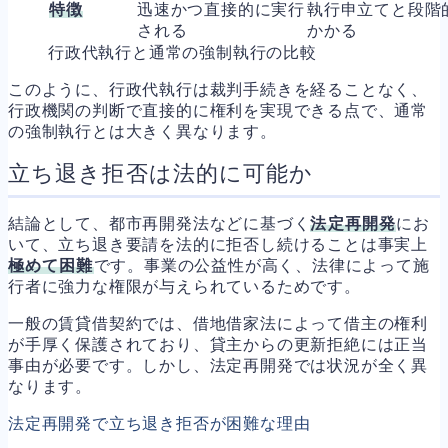
特徴
迅速かつ直接的に実行
執行申立てと段階
される
かかる
行政代執行と通常の強制執行の比較
このように、行政代執行は裁判手続きを経ることなく、
行政機関の判断で直接的に権利を実現できる点で、通常
の強制執行とは大きく異なります。
立ち退き拒否は法的に可能か
結論として、都市再開発法などに基づく
法定再開発
にお
いて、立ち退き要請を法的に拒否し続けることは事実上
極めて困難
です。事業の公益性が高く、法律によって施
行者に強力な権限が与えられているためです。
一般の賃貸借契約では、借地借家法によって借主の権利
が手厚く保護されており、貸主からの更新拒絶には正当
事由が必要です。しかし、法定再開発では状況が全く異
なります。
法定再開発で立ち退き拒否が困難な理由