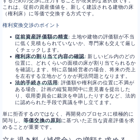
するための交渉に注力することが現実的な選択肢です。
これは、従前の資産価値を、新しく建設される建物の床
（権利床）に等価で交換する方式です。
権利変換交渉のポイント
従前資産評価額の精査
: 土地や建物の評価額が不当
に低く見積もられていないか、専門家も交えて厳し
くチェックします。
権利床の割り当て内容の確認
: 新しいビル内のどの
位置に、どれくらいの面積の床が割り当てられるか
を確認します。特に店舗経営者の場合、将来の売上
を左右する立地かどうかが死活問題となります。
法的手続きの活用
: 評価額や権利床の位置に不満が
ある場合、計画の縦覧期間中に意見書を提出した
り、収用委員会に裁決を申請したりするなど、法的
に認められた手段で異議を申し立てます。
単に拒否するのではなく、再開発のプロセスに積極的に
関与し、
等価交換の原則
に基づいた正当な資産評価を求
めることが重要です。