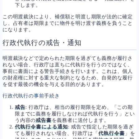
下します。
この明渡裁決により、補償額と明渡し期限が法的に確定
し、占有者は期限までに物件を明け渡す義務を負うこと
になります。
行政代執行の戒告・通知
明渡裁決などで定められた期限を過ぎても義務が履行さ
れない場合、行政庁は直ちに代執行を行うのではなく、
事前に書面による警告手続きを行います。これは、個人
の財産権に対する重大な制約となるため、自発的な履行
を促す最後の機会を与える目的があります。
行政代執行の事前手続き
戒告
: 行政庁は、相当の履行期限を定め、「この期
限までに義務を履行しなければ代執行を行う」とい
う内容の
戒告書
を義務者に送付します。
代執行令書による通知
: 戒告で指定した期限を過ぎ
ても履行されない場合、行政庁は「
代執行令書
」を