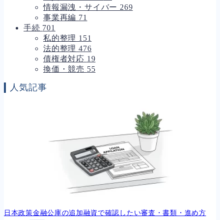
情報漏洩・サイバー
269
事業再編
71
手続
701
私的整理
151
法的整理
476
債権者対応
19
換価・競売
55
人気記事
日本政策金融公庫の追加融資で確認したい審査・書類・進め方