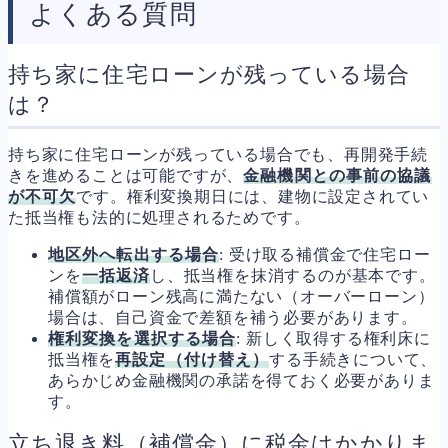
よくある質問
持ち家に住宅ローンが残っている場合
は？
持ち家に住宅ローンが残っている場合でも、再開発手続
きを進めることは可能ですが、
金融機関との事前の協議
が不可欠
です。権利変換期日には、建物に設定されてい
た抵当権も法的に処理されるためです。
地区外へ転出する場合
: 受け取る補償金で住宅ロー
ンを
一括返済
し、抵当権を抹消するのが基本です。
補償額がローン残高に満たない（オーバーローン）
場合は、自己資金で差額を補う必要があります。
権利変換を選択する場合
: 新しく取得する権利床に
抵当権を
再設定（付け替え）
する手続きについて、
あらかじめ金融機関の承諾を得ておく必要がありま
す。
立ち退き料（補償金）に税金はかかりま