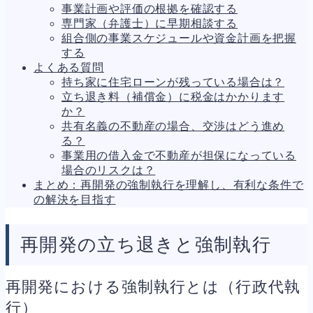
事業計画や評価の根拠を確認する
人事労務
572
専門家（弁護士）に早期相談する
人件費
21
組合側の事業スケジュールや資金計画を把握
労働問題
273
する
労災・ハラスメント
149
よくある質問
解雇・退職
129
持ち家に住宅ローンが残っている場合は？
事業運営
388
立ち退き料（補償金）に税金はかかります
品質・リコール
48
か？
情報漏洩・サイバー
269
共有名義の不動産の場合、交渉はどう進め
事業再編
71
る？
手続
701
事業用の借入金で不動産が担保になっている
私的整理
151
場合のリスクは？
法的整理
476
まとめ：再開発の強制執行を理解し、有利な条件で
債権者対応
19
の解決を目指す
換価・競売
55
再開発の立ち退きと強制執行
再開発における強制執行とは（行政代執
行）