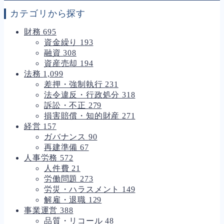
カテゴリから探す
財務
695
資金繰り
193
融資
308
資産売却
194
法務
1,099
差押・強制執行
231
法令違反・行政処分
318
訴訟・不正
279
損害賠償・知的財産
271
経営
157
ガバナンス
90
再建準備
67
人事労務
572
人件費
21
労働問題
273
労災・ハラスメント
149
解雇・退職
129
事業運営
388
品質・リコール
48