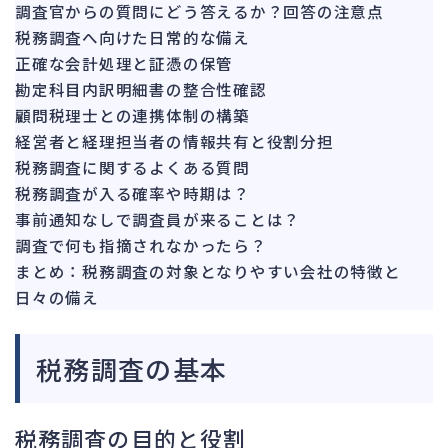
142
調査官からの質問にどう答えるか？回答の注意点
法的整理
449
税務調査へ向けた日常的な備え
債権者対応
正確な会計処理と証憑の保管
19
勘定科目内訳明細書の整合性確認
換価・競売
54
顧問税理士との連携体制の構築
経営者と経理担当者の情報共有と役割分担
税務調査に関するよくある質問
税務調査が入る確率や時期は？
事前通知なしで調査員が来ることは？
調査で何も指摘されなかったら？
まとめ：税務調査の対象となりやすい会社の特徴と
日々の備え
税務調査の基本
税務調査の目的と役割