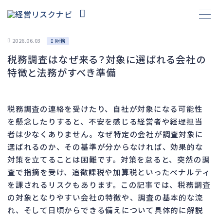
2026.06.03
財務
税務調査はなぜ来る？対象に選ばれる会社の
財務
657
特徴と法務がすべき準備
資金繰り
192
融資
276
税務調査の連絡を受けたり、自社が対象になる可能性
資産売却
189
を懸念したりすると、不安を感じる経営者や経理担当
法務
1,090
者は少なくありません。なぜ特定の会社が調査対象に
選ばれるのか、その基準が分からなければ、効果的な
差押・強制執行
225
対策を立てることは困難です。対策を怠ると、突然の調
法令違反・行政処分
312
査で指摘を受け、追徴課税や加算税といったペナルティ
訴訟・不正
281
を課されるリスクもあります。この記事では、税務調査
損害賠償・知的財産
272
の対象となりやすい会社の特徴や、調査の基本的な流
れ、そして日頃からできる備えについて具体的に解説
経営
157