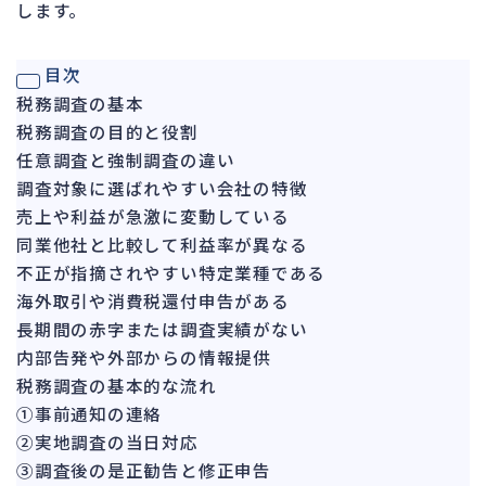
します。
ガバナンス
90
再建準備
67
目次
税務調査の基本
人事労務
557
税務調査の目的と役割
人件費
20
任意調査と強制調査の違い
労働問題
266
調査対象に選ばれやすい会社の特徴
労災・ハラスメント
売上や利益が急激に変動している
144
同業他社と比較して利益率が異なる
解雇・退職
127
不正が指摘されやすい特定業種である
事業運営
374
海外取引や消費税還付申告がある
長期間の赤字または調査実績がない
品質・リコール
49
内部告発や外部からの情報提供
情報漏洩・サイバー
256
税務調査の基本的な流れ
事業再編
69
①事前通知の連絡
②実地調査の当日対応
手続
664
③調査後の是正勧告と修正申告
私的整理