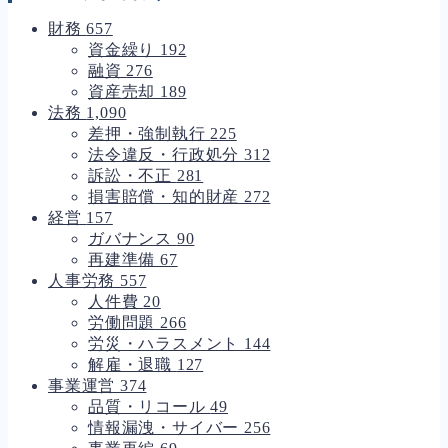
財務
657
資金繰り
192
融資
276
資産売却
189
法務
1,090
差押・強制執行
225
法令違反・行政処分
312
訴訟・不正
281
損害賠償・知的財産
272
経営
157
ガバナンス
90
再建準備
67
人事労務
557
人件費
20
労働問題
266
労災・ハラスメント
144
解雇・退職
127
事業運営
374
品質・リコール
49
情報漏洩・サイバー
256