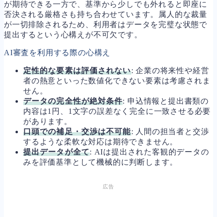
が期待できる一方で、基準から少しでも外れると即座に
否決される厳格さも持ち合わせています。属人的な裁量
が一切排除されるため、利用者はデータを完璧な状態で
提出するという心構えが不可欠です。
AI審査を利用する際の心構え
定性的な要素は評価されない
: 企業の将来性や経営
者の熱意といった数値化できない要素は考慮されま
せん。
データの完全性が絶対条件
: 申込情報と提出書類の
内容は1円、1文字の誤差なく完全に一致させる必要
があります。
口頭での補足・交渉は不可能
: 人間の担当者と交渉
するような柔軟な対応は期待できません。
提出データが全て
: AIは提出された客観的データの
みを評価基準として機械的に判断します。
広告