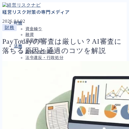
経営リスク対策の専門メディア
2026.04.02
財務
財務
資金繰り
融資
PayTodayの審査は厳しい？AI審査に
資産売却
法務
落ちる原因と通過のコツを解説
差押・強制執行
法令違反・行政処分
訴訟・不正
損害賠償・知的財産
経営
ガバナンス
再建準備
人事労務
人件費
労働問題
労災・ハラスメント
解雇・退職
事業運営
品質・リコール