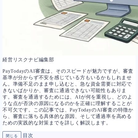
情報漏洩・サイバー
事業再編
手続
私的整理
法的整理
債権者対応
換価・競売
経営リスクナビ編集部
財務
657
PayTodayのAI審査は、そのスピードが魅力ですが、審査
資金繰り
192
基準が分からず不安を感じている方もいるかもしれませ
融資
276
ん。準備不足のまま申し込むと、急な資金需要に対応で
資産売却
189
きないばかりか、審査に通過できない可能性もありま
法務
1,090
す。審査を通過するためには、AIが何を重視し、どのよ
差押・強制執行
225
うな点が否決の原因になるのかを正確に理解することが
法令違反・行政処分
312
不可欠です。この記事では、PayTodayのAI審査の特徴か
訴訟・不正
281
ら、審査に落ちる具体的な原因、そして通過率を高める
損害賠償・知的財産
272
ための実践的な対策までを詳しく解説します。
経営
157
ガバナンス
90
目次
再建準備
67
閉じる