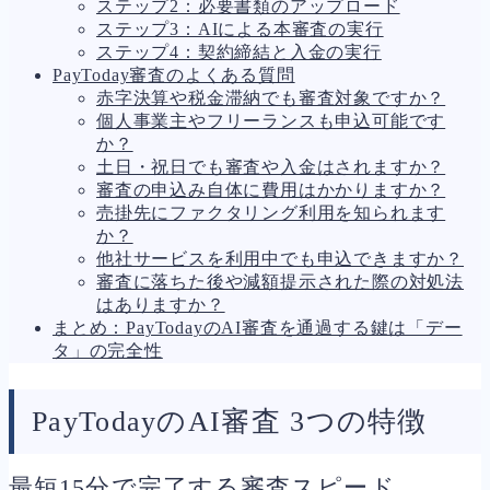
ステップ2：必要書類のアップロード
ステップ3：AIによる本審査の実行
ステップ4：契約締結と入金の実行
PayToday審査のよくある質問
赤字決算や税金滞納でも審査対象ですか？
個人事業主やフリーランスも申込可能です
か？
土日・祝日でも審査や入金はされますか？
審査の申込み自体に費用はかかりますか？
売掛先にファクタリング利用を知られます
か？
他社サービスを利用中でも申込できますか？
審査に落ちた後や減額提示された際の対処法
はありますか？
まとめ：PayTodayのAI審査を通過する鍵は「デー
タ」の完全性
PayTodayのAI審査 3つの特徴
最短15分で完了する審査スピード