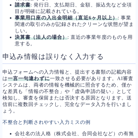
請求書
: 発行日、支払期日、金額、振込先など全項
目が明確に記載されている。
事業用口座の入出金明細（直近6ヶ月以上）
: 事業
関連の取引のみが記録されたクリーンな状態が望ま
しい。
決算書（法人の場合）
: 直近の事業年度のものを用
意する。
申込み情報は誤りなく入力する
申込フォームへの入力情報と、提出する書類の記載内容
は
一言一句違わずに
一致させる必要があります。AI審査
システムは、両者の情報を機械的に照合するため、僅か
な差異も「情報の不整合」や「虚偽申請の疑い」として
検知し、審査を保留または否決する原因となります。送
信前に複数回チェックし、完全なデータ入力を行いまし
ょう。
不整合と判断されやすい入力ミスの例
会社名の法人格（株式会社、合同会社など）の有無