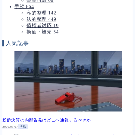
事業再編
69
手続
664
私的整理
142
法的整理
449
債権者対応
19
換価・競売
54
人気記事
粉飾決算の内部告発はどこへ通報するべきか
2026.08.07
法務