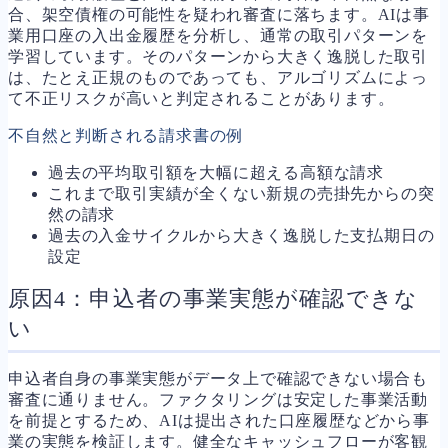
合、架空債権の可能性を疑われ審査に落ちます。AIは事
業用口座の入出金履歴を分析し、通常の取引パターンを
学習しています。そのパターンから大きく逸脱した取引
は、たとえ正規のものであっても、アルゴリズムによっ
て不正リスクが高いと判定されることがあります。
不自然と判断される請求書の例
過去の平均取引額を大幅に超える高額な請求
これまで取引実績が全くない新規の売掛先からの突
然の請求
過去の入金サイクルから大きく逸脱した支払期日の
設定
原因4：申込者の事業実態が確認できな
い
申込者自身の事業実態がデータ上で確認できない場合も
審査に通りません。ファクタリングは安定した事業活動
を前提とするため、AIは提出された口座履歴などから事
業の実態を検証します。健全なキャッシュフローが客観