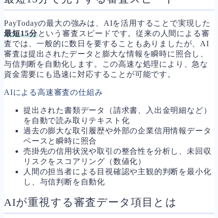
PayTodayの最大の強みは、AIを活用することで実現した
最短15分
という審査スピードです。従来の人間による審
査では、一般的に数日を要することもありましたが、AI
審査は提出されたデータと膨大な情報を瞬時に照合し、
与信判断を自動化します。この高速な処理により、急な
資金需要にも迅速に対応することが可能です。
AIによる高速審査の仕組み
提出された書類データ（請求書、入出金明細など）
を自動で読み取りテキスト化
過去の膨大な取引履歴や外部の企業信用情報データ
ベースと瞬時に照合
売掛先の信用状況や取引の整合性を分析し、未回収
リスクをスコアリング（数値化）
人間の担当者による目視確認や主観的判断を最小化
し、与信判断を自動化
AIが重視する審査データ項目とは