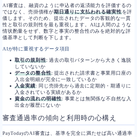
AI審査は、融資のように申込者の返済能力を評価するの
ではなく、売掛債権が
期日通りに支払われる確実性
を評
価します。そのため、提出されたデータの客観的な一貫
性と取引の規則性を最も重視します。AIは人間のような
情状酌量をせず、数字と事実の整合性のみを絶対的な評
価基準として判断を下します。
AIが特に重視するデータ項目
取引の規則性
: 過去の取引パターンから大きく逸脱
していないか
データの整合性
: 提出された請求書と事業用口座の
入出金明細が完全に一致しているか
入金実績
: 同じ売掛先から過去に定期的・期通りに
入金されている実績があるか
資金の流れの明確性
: 事業とは無関係な不自然な入
出金が履歴にないか
審査通過率の傾向と利用時の心構え
PayTodayのAI審査は、基準を完全に満たせば高い通過率