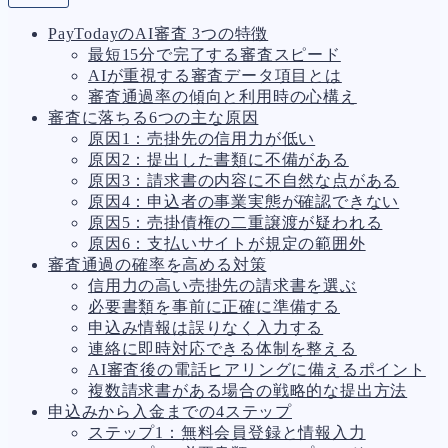
人事労務
557
PayTodayのAI審査 3つの特徴
人件費
20
最短15分で完了する審査スピード
労働問題
266
AIが重視する審査データ項目とは
労災・ハラスメント
144
審査通過率の傾向と利用時の心構え
解雇・退職
127
審査に落ちる6つの主な原因
事業運営
374
原因1：売掛先の信用力が低い
品質・リコール
49
原因2：提出した書類に不備がある
情報漏洩・サイバー
256
原因3：請求書の内容に不自然な点がある
事業再編
69
原因4：申込者の事業実態が確認できない
手続
664
原因5：売掛債権の二重譲渡が疑われる
私的整理
142
原因6：支払いサイトが規定の範囲外
法的整理
449
審査通過の確率を高める対策
債権者対応
19
信用力の高い売掛先の請求書を選ぶ
換価・競売
54
必要書類を事前に正確に準備する
申込み情報は誤りなく入力する
連絡に即時対応できる体制を整える
AI審査後の電話ヒアリングに備えるポイント
複数請求書がある場合の戦略的な提出方法
申込みから入金までの4ステップ
ステップ1：無料会員登録と情報入力