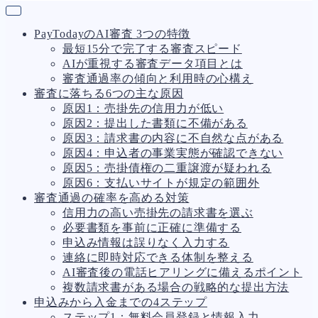
PayTodayのAI審査 3つの特徴
最短15分で完了する審査スピード
AIが重視する審査データ項目とは
審査通過率の傾向と利用時の心構え
審査に落ちる6つの主な原因
原因1：売掛先の信用力が低い
原因2：提出した書類に不備がある
原因3：請求書の内容に不自然な点がある
原因4：申込者の事業実態が確認できない
原因5：売掛債権の二重譲渡が疑われる
原因6：支払いサイトが規定の範囲外
審査通過の確率を高める対策
信用力の高い売掛先の請求書を選ぶ
必要書類を事前に正確に準備する
申込み情報は誤りなく入力する
連絡に即時対応できる体制を整える
AI審査後の電話ヒアリングに備えるポイント
複数請求書がある場合の戦略的な提出方法
申込みから入金までの4ステップ
ステップ1：無料会員登録と情報入力