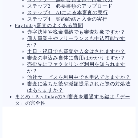
ステップ2：必要書類のアップロード
ステップ3：AIによる本審査の実行
ステップ4：契約締結と入金の実行
PayToday審査のよくある質問
赤字決算や税金滞納でも審査対象ですか？
個人事業主やフリーランスも申込可能です
か？
土日・祝日でも審査や入金はされますか？
審査の申込み自体に費用はかかりますか？
売掛先にファクタリング利用を知られます
か？
他社サービスを利用中でも申込できますか？
審査に落ちた後や減額提示された際の対処法
はありますか？
まとめ：PayTodayのAI審査を通過する鍵は「デー
タ」の完全性