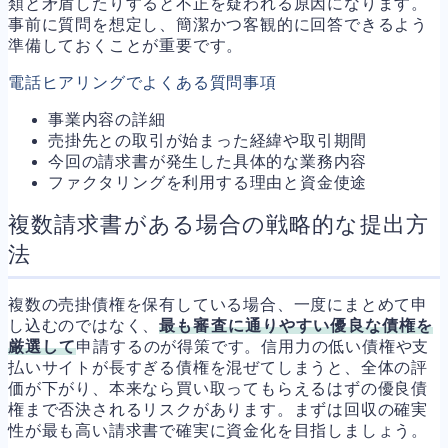
類と矛盾したりすると不正を疑われる原因になります。
事前に質問を想定し、簡潔かつ客観的に回答できるよう
準備しておくことが重要です。
電話ヒアリングでよくある質問事項
事業内容の詳細
売掛先との取引が始まった経緯や取引期間
今回の請求書が発生した具体的な業務内容
ファクタリングを利用する理由と資金使途
複数請求書がある場合の戦略的な提出方
法
複数の売掛債権を保有している場合、一度にまとめて申
し込むのではなく、
最も審査に通りやすい優良な債権を
厳選して
申請するのが得策です。信用力の低い債権や支
払いサイトが長すぎる債権を混ぜてしまうと、全体の評
価が下がり、本来なら買い取ってもらえるはずの優良債
権まで否決されるリスクがあります。まずは回収の確実
性が最も高い請求書で確実に資金化を目指しましょう。