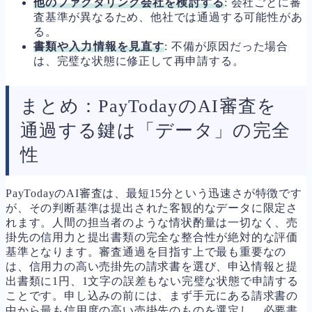
他のファクタリング会社を検討する
: 会社ごとに審
査基準が異なるため、他社では通過する可能性があ
る。
書類や入力情報を見直す
: 不備が原因だった場合
は、完璧な状態に修正して再申請する。
まとめ：PayTodayのAI審査を
通過する鍵は「データ」の完全
性
PayTodayのAI審査は、最短15分という迅速さが特徴です
が、その判断基準は提出された客観的なデータに限定さ
れます。人間の担当者のような情状酌量は一切なく、売
掛先の信用力と提出書類の完全な整合性が絶対的な評価
基準となります。審査通過を目指す上で最も重要なの
は、信用力の高い売掛先の請求書を選び、申込情報と提
出書類に1円、1文字の誤差もない完璧な状態で申請する
ことです。申し込みの前には、まず手元にある請求書の
中から最も信用度の高い売掛先のものを選定し、必要書