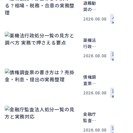
か
退職勧
奨のお
金はど
人
2026.08.08
う決め
事
る？相
労
場・税
務
薬機法
務・合
行政処
意の実
分一覧
務整理
法
2026.08.08
の見方
務
と調べ
方 実務
債権調
で押さ
査票の
える要
書き方
点
法
2026.08.08
は？売
務
掛金・
利息・
金融庁
提出の
監査法
実務整
人処分
理
法
2026.08.08
一覧の