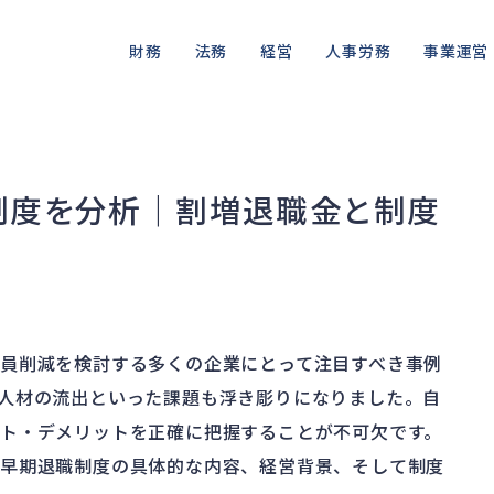
財務
法務
経営
人事労務
事業運営
資金繰り
差押・強制執行
ガバナンス
人件費
私的整理
品質・リコ
融資
法令違反・行政処分
再建準備
労働問題
法的整理
情報漏洩・
制度を分析｜割増退職金と制度
資産売却
訴訟・不正
労災・ハラスメント
債権者対応
事業再編
損害賠償・知的財産
解雇・退職
換価・競売
員削減を検討する多くの企業にとって注目すべき事例
人材の流出といった課題も浮き彫りになりました。自
ト・デメリットを正確に把握することが不可欠です。
、早期退職制度の具体的な内容、経営背景、そして制度