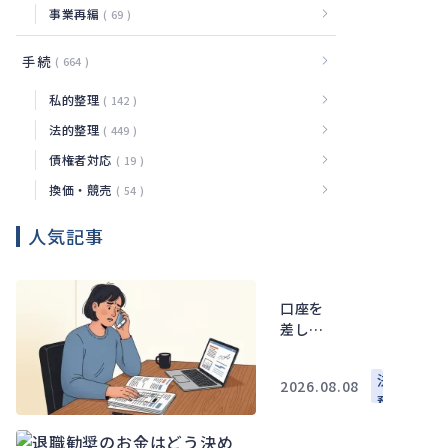
事業再編
69
手続
664
私的整理
142
法的整理
449
債権者対応
19
換価・競売
54
人気記事
口座を
差し押
さえら
れたら
法
2026.08.08
何を確
務
認しど
う動く