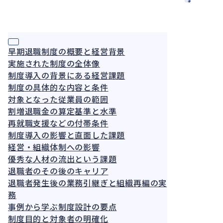
務
見方と
実務対
応
早期退職制度の概要と経営背景
実施された制度の全体像
制度導入の背景にある経営課題
制度の具体的な内容と条件
対象となった従業員の範囲
割増退職金の算定基準と水準
再就職支援などの付帯条件
制度導入の影響と直面した課題
経営・組織体制への影響
優秀な人材の流出という課題
退職者のその後のキャリア
退職者発生後の業務引継ぎと組織再編の実
務
事例から学ぶ制度設計の要点
制度目的と対象者の明確化