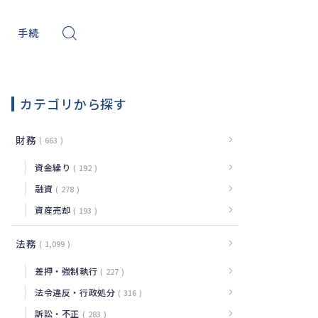
手続
ール
サイバー
カテゴリから探す
財務
663
資金繰り
192
融資
278
資産売却
193
法務
1,099
差押・強制執行
227
法令違反・行政処分
316
訴訟・不正
283