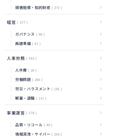
損害賠償・知的財産
273
経営
157
ガバナンス
90
再建準備
67
人事労務
562
人件費
20
労働問題
266
労災・ハラスメント
145
解雇・退職
131
事業運営
374
品質・リコール
49
情報漏洩・サイバー
256