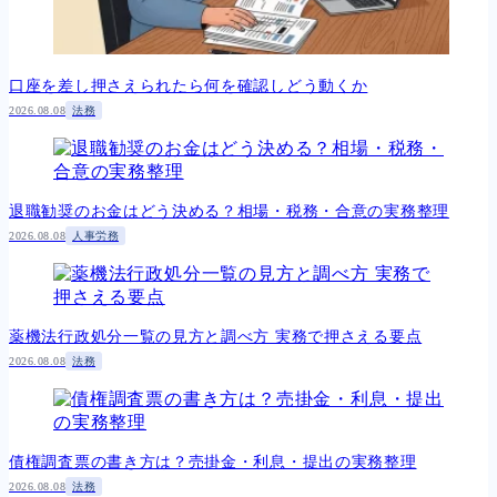
口座を差し押さえられたら何を確認しどう動くか
2026.08.08
法務
退職勧奨のお金はどう決める？相場・税務・合意の実務整理
2026.08.08
人事労務
薬機法行政処分一覧の見方と調べ方 実務で押さえる要点
2026.08.08
法務
債権調査票の書き方は？売掛金・利息・提出の実務整理
2026.08.08
法務