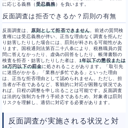
に応じる義務（
受忍義務
）を負います。
反面調査は拒否できるか？罰則の有無
反面調査は、
原則として拒否できません
。前述の質問検
査権には受忍義務が伴い、正当な理由なく調査を拒んだ
り妨害したりした場合には、罰則が科される可能性があ
ります。国税通則法第百二十八条により、税務職員の質
問に答えなかったり、虚偽の回答をしたり、帳簿書類の
検査を拒否・妨害したりした者は、
1年以下の懲役または
50万円以下の罰金
に処されることがあります。「取引先
に迷惑がかかる」「業務が多忙である」といった理由
は、正当な拒否理由として認められません。ただし、担
当者が不在であるなど、客観的に対応が困難な状況であ
れば、日程の調整を申し出ることは可能です。反面調査
は法的な強制力を伴う手続きであるため、対象者は罰則
リスクを理解し、適切に対応する必要があります。
反面調査が実施される状況と対