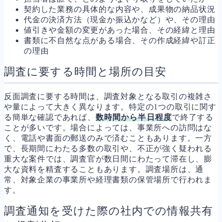
契約した業務の具体的な内容や、成果物の納品状況
代金の決済方法（現金か振込かなど）や、その理由
値引きや金額の変更があった場合、その経緯と理由
書類に不自然な点がある場合、その作成経緯や訂正
の理由
調査に要する時間と場所の目安
反面調査に要する時間は、調査対象となる取引の複雑さ
や量によって大きく異なります。特定の1つの取引に関す
る簡単な確認であれば、
数時間から半日程度
で終了する
ことが多いです。場合によっては、事業所への訪問はな
く、電話や書面の郵送のみで済むこともあります。一方
で、長期間にわたる多数の取引や、不正が強く疑われる
重大な案件では、調査官が数日間にわたって滞在し、膨
大な資料を精査することもあります。調査場所は、通
常、対象企業の事業所や経理書類の保管場所で行われま
す。
調査通知を受けた際の社内での情報共有