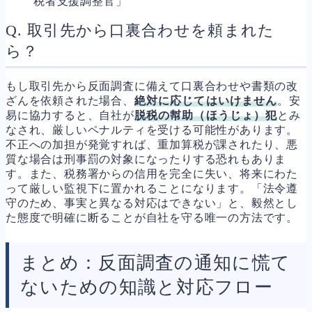
税者支援調整官」
Q. 取引先から口裏合わせを頼まれた
ら？
もし取引先から反面調査に備えて口裏合わせや書類の改
ざんを依頼された場合、
絶対に応じてはいけません
。安
易に協力すると、自社が
脱税の幇助（ほうじょ）犯
とみ
なされ、厳しいペナルティを受ける可能性があります。
不正への加担が発覚すれば、重加算税が課されたり、悪
質な場合は刑事罰の対象になったりする恐れもありま
す。また、税務署からの信用を完全に失い、将来にわた
って厳しい監視下に置かれることになります。「法令遵
守のため、事実と異なる対応はできない」と、毅然とし
た態度で明確に断ることが自社を守る唯一の方法です。
まとめ：反面調査の通知に慌て
ないための知識と対応フロー