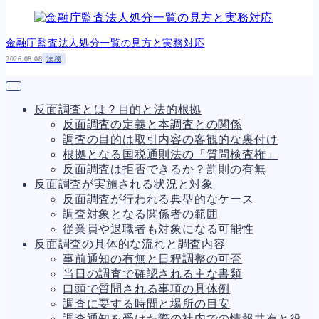
金融庁監査法人処分一覧の見方と実務対応
2026.08.08
法務
反面調査とは？目的と法的根拠
反面調査の定義と本調査との関係
調査の目的は取引内容の客観的な裏付け
根拠となる国税通則法の「質問検査権」
反面調査は拒否できるか？罰則の有無
反面調査が実施される状況と対象
反面調査が行われる典型的なケース
調査対象となる関係者の範囲
従業員や退職者も対象になる可能性
反面調査の具体的な流れと調査内容
事前通知の有無と日程調整の可否
当日の調査で確認される主な書類
口頭で質問される事項の具体例
調査に要する時間と場所の目安
調査通知を受けた際の社内での情報共有と役