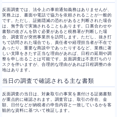
反面調査では、法令上の事前通知義務はありませんが、
実務上は、書面や電話で協力を依頼されることが一般的
です。ただし、証拠隠滅の恐れがあると判断された場合
は、無予告で実施されることもあります。口裏合わせや
書類の改ざんを防ぐ必要があると税務署が判断した場
合、調査官が突然事業所を訪問します。ただし、抜き打
ちで訪問された場合でも、責任者や経理担当者が不在で
あったり、重要な商談中であったりするなど、業務に著
しい支障をきたす正当な理由があれば、日程の延期や調
整を申し出ることは可能です。反面調査は不意打ちのリ
スクを伴いますが、合理的な理由があれば日程調整の余
地はあります。
当日の調査で確認される主な書類
反面調査の当日は、対象取引の事実を裏付ける証拠書類
が重点的に確認されます。調査官は、取引の存在、金
額、日付などが納税者の申告内容と一致しているかを客
観的な資料に基づいて検証します。