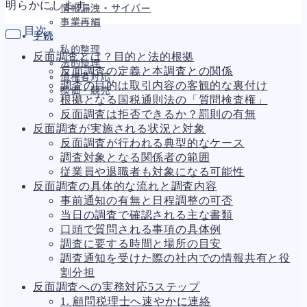
明らかにします。
情報漏洩・サイバー
事業再編
目次
手続
私的整理
反面調査とは？目的と法的根拠
法的整理
反面調査の定義と本調査との関係
債権者対応
調査の目的は取引内容の客観的な裏付け
換価・競売
根拠となる国税通則法の「質問検査権」
反面調査は拒否できるか？罰則の有無
反面調査が実施される状況と対象
反面調査が行われる典型的なケース
財務
663
調査対象となる関係者の範囲
資金繰り
192
従業員や退職者も対象になる可能性
融資
278
反面調査の具体的な流れと調査内容
資産売却
193
事前通知の有無と日程調整の可否
法務
1,099
当日の調査で確認される主な書類
差押・強制執行
227
口頭で質問される事項の具体例
法令違反・行政処分
316
調査に要する時間と場所の目安
訴訟・不正
283
調査通知を受けた際の社内での情報共有と役
損害賠償・知的財産
273
割分担
経営
157
反面調査への実務対応5ステップ
ガバナンス
90
1. 顧問税理士へ速やかに連絡
再建準備
67