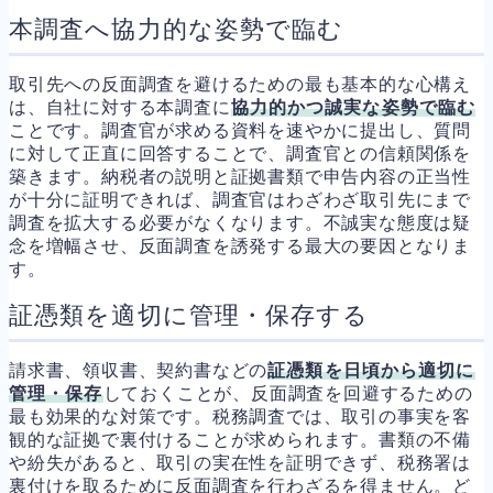
本調査へ協力的な姿勢で臨む
取引先への反面調査を避けるための最も基本的な心構え
は、自社に対する本調査に
協力的かつ誠実な姿勢で臨む
ことです。調査官が求める資料を速やかに提出し、質問
に対して正直に回答することで、調査官との信頼関係を
築きます。納税者の説明と証拠書類で申告内容の正当性
が十分に証明できれば、調査官はわざわざ取引先にまで
調査を拡大する必要がなくなります。不誠実な態度は疑
念を増幅させ、反面調査を誘発する最大の要因となりま
す。
証憑類を適切に管理・保存する
請求書、領収書、契約書などの
証憑類を日頃から適切に
管理・保存
しておくことが、反面調査を回避するための
最も効果的な対策です。税務調査では、取引の事実を客
観的な証拠で裏付けることが求められます。書類の不備
や紛失があると、取引の実在性を証明できず、税務署は
裏付けを取るために反面調査を行わざるを得ません。ど