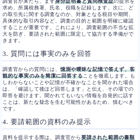
調査官が来たら、まず
身分証明書と質問検査証
の提示を
求め、所属税務署、氏名、役職を記録します。次に、ど
の取引先に関する調査なのか、対象となる税目や期間、
具体的な取引内容など、調査の目的と範囲を明確に確認
することが重要です。これにより、調査範囲の不当な拡
大を防ぎ、要請された範囲に限定して協力する準備がで
きます。
3. 質問には事実のみを回答
調査官からの質問には、
憶測や曖昧な記憶で答えず、客
観的な事実のみを簡潔に回答する
ことを徹底します。も
しわからないことや記憶が不確かなことを聞かれた場合
は、「確認して後ほど回答します」と伝え、その場での
即答を避けます。聞かれてもいない情報を自発的に話す
ことは、新たな疑念を生む可能性があるため、慎むべき
です。
4. 要請範囲の資料のみ提示
資料を提示する際は、調査官から
要請された範囲の書類