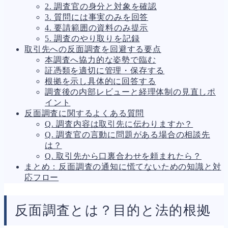
2. 調査官の身分と対象を確認
人事労務
562
3. 質問には事実のみを回答
人件費
20
4. 要請範囲の資料のみ提示
労働問題
266
5. 調査のやり取りを記録
労災・ハラスメント
145
取引先への反面調査を回避する要点
解雇・退職
131
本調査へ協力的な姿勢で臨む
事業運営
374
証憑類を適切に管理・保存する
品質・リコール
49
根拠を示し具体的に回答する
情報漏洩・サイバー
256
調査後の内部レビューと経理体制の見直しポ
事業再編
69
イント
手続
664
反面調査に関するよくある質問
私的整理
142
Q. 調査内容は取引先に伝わりますか？
法的整理
449
Q. 調査官の言動に問題がある場合の相談先
債権者対応
19
は？
換価・競売
54
Q. 取引先から口裏合わせを頼まれたら？
まとめ：反面調査の通知に慌てないための知識と対
応フロー
反面調査とは？目的と法的根拠