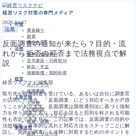
経営リスク対策の専門メディア
2026.04.07
財務
法務
資金繰り
融資
反面調査の通知が来たら？目的・流
資産売却
法務
れから拒否の可否まで法務視点で解
差押・強制執行
法令違反・行政処分
説
訴訟・不正
損害賠償・知的財産
経営
経営リスクナビ編集部
ガバナンス
再建準備
取引先が税務調査を受けている、あるいは自社に調査官
人事労務
が訪問した場合、「反面調査」にどう対応すべきか戸惑
人件費
うことがあります。反面調査は国税通則法に基づく強制
労働問題
力を伴う調査であり、対応を誤ると罰則を科される可能
労災・ハラスメント
性も否定できません。この記事では、反面調査の目的や
解雇・退職
法的根拠、具体的な流れと対応方法をステップごとに解
事業運営
説し、突然の調査にも冷静に対処するためのポイントを
品質・リコール