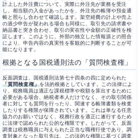
計上した外注費について、実際に外注先が業務を受注
し、相当額の入金があったかを、外注先の帳簿や預金通
帳と照らし合わせて確認します。架空経費の計上や売上
の過少申告が疑われる場合も同様に、取引先の請求書や
納品書と突き合わせ、取引の実在性や金額の正確性を検
証します。このように、外部の独立した情報源との照合
により、申告内容の真実性を客観的に判断することが可
能になります。
根拠となる国税通則法の「質問検査権」
反面調査は、国税通則法第七十四条の四に定められた
「質問検査権」
を法的根拠としています。この法律によ
り、税務職員は適正な課税標準や税額を算出するために
必要がある場合、納税者本人だけでなく、その取引関係
者に対しても質問を行ったり、関連する帳簿書類を検査
したりする権限が保障されています。これは単なる任意
協力のお願いではなく、税務行政を適正に遂行するため
に法律で認められた公的な権限です。したがって、反面
調査は税務職員に与えられた正当な職権行使であり、調
査対象となった取引先は、この法的な権限に基づく調査