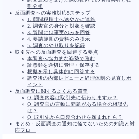
割分担
反面調査への実務対応5ステップ
1. 顧問税理士へ速やかに連絡
2. 調査官の身分と対象を確認
3. 質問には事実のみを回答
4. 要請範囲の資料のみ提示
5. 調査のやり取りを記録
取引先への反面調査を回避する要点
本調査へ協力的な姿勢で臨む
証憑類を適切に管理・保存する
根拠を示し具体的に回答する
調査後の内部レビューと経理体制の見直しポ
イント
反面調査に関するよくある質問
Q. 調査内容は取引先に伝わりますか？
Q. 調査官の言動に問題がある場合の相談先
は？
Q. 取引先から口裏合わせを頼まれたら？
まとめ：反面調査の通知に慌てないための知識と対
応フロー