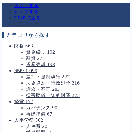
ポストする
シェアする
LINEで送る
URLをコピー
カテゴリから探す
財務
663
資金繰り
192
融資
278
資産売却
193
法務
1,099
差押・強制執行
227
法令違反・行政処分
316
訴訟・不正
283
損害賠償・知的財産
273
経営
157
ガバナンス
90
再建準備
67
人事労務
562
人件費
20