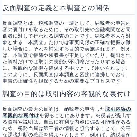
反面調査の定義と本調査との関係
反面調査とは、税務調査の一環として、納税者の申告内
容の裏付けを取るために、その取引先や金融機関など関
係者に対して行われる調査のことです。納税者本人を対
象とする「本調査」だけでは事実関係の正確な把握が難
しい場合に、それを補完する目的で実施されます。例え
ば、本調査で帳簿や領収書が不足していたり、提出され
た資料だけでは取引の実態が不明瞭だったりする場合
に、客観的な証拠を確保する手段として用いられます。
このように、反面調査は本調査と密接に連携しており、
申告の正確性を担保するための重要なプロセスです。
調査の目的は取引内容の客観的な裏付け
反面調査の最大の目的は、納税者の申告した
取引内容の
客観的な裏付け
を得ることにあります。納税者が提出す
る資料や説明は、自己に有利な内容に偏る可能性がある
ため、税務当局は第三者の情報と照合することで、公平
な課税判断の確証を得ようとします。例えば、納税者が