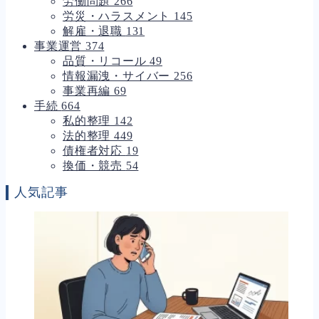
労働問題
266
労災・ハラスメント
145
解雇・退職
131
事業運営
374
品質・リコール
49
情報漏洩・サイバー
256
事業再編
69
手続
664
私的整理
142
法的整理
449
債権者対応
19
換価・競売
54
人気記事