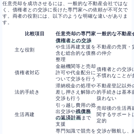
任意売却を成功させるには、一般的な不動産会社ではな
く、債権者との交渉に長けた専門家への依頼が不可欠で
す。両者の役割には、以下のような明確な違いがありま
す。
比較項目
任意売却の専門家
一般的な不動産
債権者との交渉
や生活再建支援を
不動産の売買・
主な役割
含む総合的な債務
の仲介
整理
金融機関等と売却
債権者との交渉
債権者対応
許可や代金配分に
不慣れなことが
ついて交渉を行う
滞納税金の処理や
不動産登記以外
法的手続き
差し押さえ解除の
的手続きは基本
交渉も行う
扱わない
引っ越し費用の捻
売却後の生活再
出交渉や
残債務
生活再建
関するサポート
の返済計画
まで
定的
支援
専門知識で競売を
交渉が難航し、