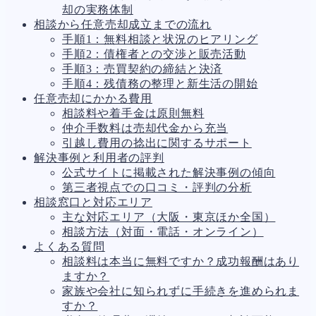
却の実務体制
相談から任意売却成立までの流れ
手順1：無料相談と状況のヒアリング
手順2：債権者との交渉と販売活動
手順3：売買契約の締結と決済
手順4：残債務の整理と新生活の開始
任意売却にかかる費用
相談料や着手金は原則無料
仲介手数料は売却代金から充当
引越し費用の捻出に関するサポート
解決事例と利用者の評判
公式サイトに掲載された解決事例の傾向
第三者視点での口コミ・評判の分析
相談窓口と対応エリア
主な対応エリア（大阪・東京ほか全国）
相談方法（対面・電話・オンライン）
よくある質問
相談料は本当に無料ですか？成功報酬はあり
ますか？
家族や会社に知られずに手続きを進められま
すか？