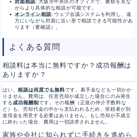
対面相談
: 大阪市中央区のオフィスで、書類を見な
がらより具体的な相談が可能です。
オンライン相談
: ウェブ会議システムを利用し、遠
方にいながら対面に近い形で相談できる可能性があ
ります（要確認）。
よくある質問
相談料は本当に無料ですか？成功報酬は
ありますか？
はい、
相談は何度でも無料
です。着手金なども一切かか
りません。費用は、任意売却が成立した場合にのみ発生
する
成功報酬制
です。その報酬（正規の仲介手数料な
ど）も、売却代金の中から支払われるため、依頼者が別
途現金を用意する必要はありません。もし売却が不成立
に終わった場合、費用は一切請求されません。
家族や会社に知られずに手続きを進めら