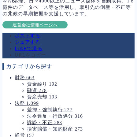
をAI処理、日々4000以上のニュース媒体を自動取得、1.8
億件のデータベース等を活用し、取引先の倒産・不正等
の兆候の早期把握を支援しています。
運営会社情報ページへ
ポストする
シェアする
LINEで送る
URLをコピー
カテゴリから探す
財務
663
資金繰り
192
融資
278
資産売却
193
法務
1,099
差押・強制執行
227
法令違反・行政処分
316
訴訟・不正
283
損害賠償・知的財産
273
経営
157