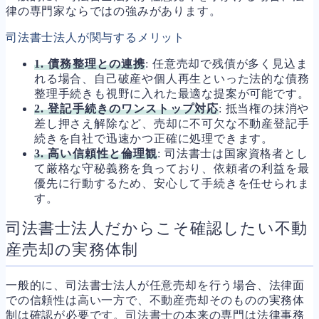
律の専門家ならではの強みがあります。
司法書士法人が関与するメリット
1. 債務整理との連携
: 任意売却で残債が多く見込ま
れる場合、自己破産や個人再生といった法的な債務
整理手続きも視野に入れた最適な提案が可能です。
2. 登記手続きのワンストップ対応
: 抵当権の抹消や
差し押さえ解除など、売却に不可欠な不動産登記手
続きを自社で迅速かつ正確に処理できます。
3. 高い信頼性と倫理観
: 司法書士は国家資格者とし
て厳格な守秘義務を負っており、依頼者の利益を最
優先に行動するため、安心して手続きを任せられま
す。
司法書士法人だからこそ確認したい不動
産売却の実務体制
一般的に、司法書士法人が任意売却を行う場合、法律面
での信頼性は高い一方で、不動産売却そのものの実務体
制は確認が必要です。司法書士の本来の専門は法律事務