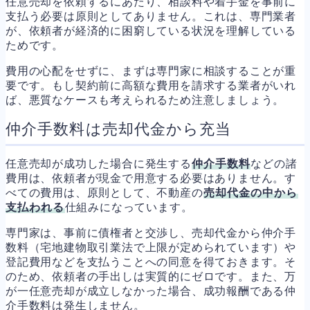
任意売却を依頼するにあたり、相談料や着手金を事前に
支払う必要は原則としてありません。これは、専門業者
が、依頼者が経済的に困窮している状況を理解している
ためです。
費用の心配をせずに、まずは専門家に相談することが重
要です。もし契約前に高額な費用を請求する業者がいれ
ば、悪質なケースも考えられるため注意しましょう。
仲介手数料は売却代金から充当
任意売却が成功した場合に発生する
仲介手数料
などの諸
費用は、依頼者が現金で用意する必要はありません。す
べての費用は、原則として、不動産の
売却代金の中から
支払われる
仕組みになっています。
専門家は、事前に債権者と交渉し、売却代金から仲介手
数料（宅地建物取引業法で上限が定められています）や
登記費用などを支払うことへの同意を得ておきます。そ
のため、依頼者の手出しは実質的にゼロです。また、万
が一任意売却が成立しなかった場合、成功報酬である仲
介手数料は発生しません。