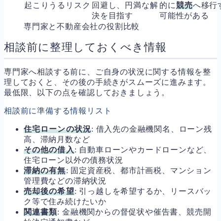
起こりうるリスク
回避し、円満な解
的に
競売
へ移行
決を目指す
可能性がある
専門家と不動産会社の役割比較
相談前に整理しておくべき情報
専門家へ相談する前に、ご自身の状況に関する情報を整
理しておくと、その後の手続きがスムーズに進みます。
最低限、以下の点を確認しておきましょう。
相談前に準備する情報リスト
住宅ローンの状況
: 借入先の金融機関名、ローン残
高、滞納月数など
その他の借入
: 自動車ローンやカードローンなど、
住宅ローン以外の債務状況
滞納の有無
: 固定資産税、都市計画税、マンション
管理費などの滞納状況
売却後の希望
: 引っ越しを希望するか、リースバッ
ク等で住み続けたいか
関連書類
: 金融機関からの督促状や催告書、競売開