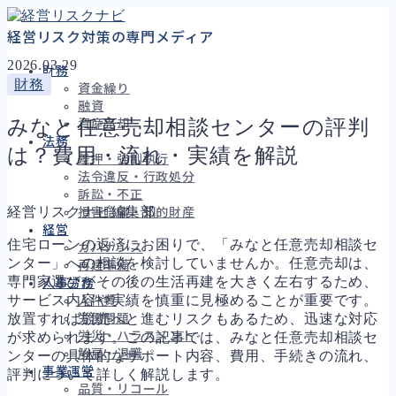
経営リスク対策の専門メディア
2026.03.29
財務
財務
資金繰り
融資
みなと任意売却相談センターの評判
資産売却
法務
は？費用・流れ・実績を解説
差押・強制執行
法令違反・行政処分
訴訟・不正
経営リスクナビ編集部
損害賠償・知的財産
経営
住宅ローンの返済にお困りで、「みなと任意売却相談セ
ガバナンス
ンター」への相談を検討していませんか。任意売却は、
再建準備
専門家選びがその後の生活再建を大きく左右するため、
人事労務
サービス内容や実績を慎重に見極めることが重要です。
人件費
放置すれば競売へと進むリスクもあるため、迅速な対応
労働問題
労災・ハラスメント
が求められます。この記事では、みなと任意売却相談セ
解雇・退職
ンターの具体的なサポート内容、費用、手続きの流れ、
事業運営
評判について詳しく解説します。
品質・リコール