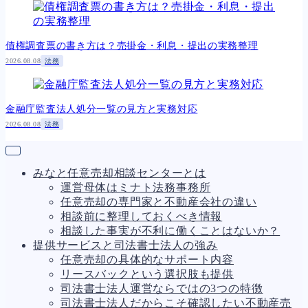
債権調査票の書き方は？売掛金・利息・提出の実務整理
2026.08.08
法務
金融庁監査法人処分一覧の見方と実務対応
2026.08.08
法務
みなと任意売却相談センターとは
運営母体はミナト法務事務所
任意売却の専門家と不動産会社の違い
相談前に整理しておくべき情報
相談した事実が不利に働くことはないか？
提供サービスと司法書士法人の強み
任意売却の具体的なサポート内容
リースバックという選択肢も提供
司法書士法人運営ならではの3つの特徴
司法書士法人だからこそ確認したい不動産売