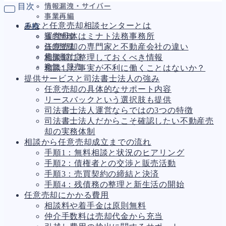
目次
情報漏洩・サイバー
事業再編
みなと任意売却相談センターとは
手続
運営母体はミナト法務事務所
私的整理
任意売却の専門家と不動産会社の違い
法的整理
債権者対応
相談前に整理しておくべき情報
換価・競売
相談した事実が不利に働くことはないか？
提供サービスと司法書士法人の強み
任意売却の具体的なサポート内容
リースバックという選択肢も提供
財務
663
司法書士法人運営ならではの3つの特徴
資金繰り
192
司法書士法人だからこそ確認したい不動産売
融資
278
却の実務体制
資産売却
193
相談から任意売却成立までの流れ
法務
1,099
手順1：無料相談と状況のヒアリング
差押・強制執行
227
手順2：債権者との交渉と販売活動
法令違反・行政処分
316
手順3：売買契約の締結と決済
訴訟・不正
283
手順4：残債務の整理と新生活の開始
損害賠償・知的財産
273
任意売却にかかる費用
経営
157
相談料や着手金は原則無料
ガバナンス
90
仲介手数料は売却代金から充当
再建準備
67