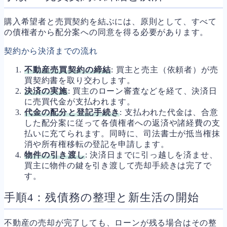
購入希望者と売買契約を結ぶには、原則として、すべて
の債権者から配分案への同意を得る必要があります。
契約から決済までの流れ
不動産売買契約の締結
: 買主と売主（依頼者）が売
買契約書を取り交わします。
決済の実施
: 買主のローン審査などを経て、決済日
に売買代金が支払われます。
代金の配分と登記手続き
: 支払われた代金は、合意
した配分案に従って各債権者への返済や諸経費の支
払いに充てられます。同時に、司法書士が抵当権抹
消や所有権移転の登記を申請します。
物件の引き渡し
: 決済日までに引っ越しを済ませ、
買主に物件の鍵を引き渡して売却手続きは完了で
す。
手順4：残債務の整理と新生活の開始
不動産の売却が完了しても、ローンが残る場合はその整