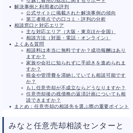
引越し費用の捻出に関するサポート
人事労務
562
解決事例と利用者の評判
人件費
20
公式サイトに掲載された解決事例の傾向
労働問題
266
第三者視点での口コミ・評判の分析
労災・ハラスメント
145
相談窓口と対応エリア
解雇・退職
131
主な対応エリア（大阪・東京ほか全国）
事業運営
374
相談方法（対面・電話・オンライン）
品質・リコール
49
よくある質問
情報漏洩・サイバー
256
相談料は本当に無料ですか？成功報酬はあり
事業再編
69
ますか？
手続
664
家族や会社に知られずに手続きを進められま
私的整理
142
すか？
法的整理
449
税金や管理費を滞納していても相談可能です
債権者対応
19
か？
換価・競売
54
もし任意売却が不成立ならどうなりますか？
任意売却後の残債務の返済計画についても相
談できますか？
まとめ：任意売却の相談先を選ぶ際の重要ポイント
みなと任意売却相談センターと