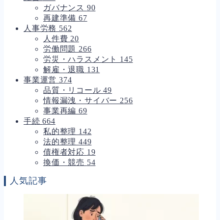
ガバナンス
90
再建準備
67
人事労務
562
人件費
20
労働問題
266
労災・ハラスメント
145
解雇・退職
131
事業運営
374
品質・リコール
49
情報漏洩・サイバー
256
事業再編
69
手続
664
私的整理
142
法的整理
449
債権者対応
19
換価・競売
54
人気記事