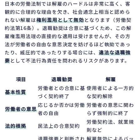
日本の労働法制では解雇のハードルは非常に高く、客
観的に合理的な理由を欠き、社会通念上相当と認めら
れない解雇は
権利濫用として無効
となります（労働契
約法第16条）。退職勧奨は合意に基づくため、この解
雇権濫用法理の直接的な適用は受けませんが、その方
法が労働者の自由な意思決定を妨げるほど執拗であっ
たり、威圧的であったりする場合には、
違法な退職強
要
として不法行為責任を問われるリスクがあります。
項目
退職勧奨
解雇
労働者との合意に基
使用者による一方的
基本性質
づく契約終了
な契約解除
応じるか否かは労働
労働者の意思に関わ
労働者の意思
者の自由
らず強制的に終了
労働契約法、就業規
法的根拠
民法上の合意契約
則など
退職強要と判断され
解雇無効によるバッ