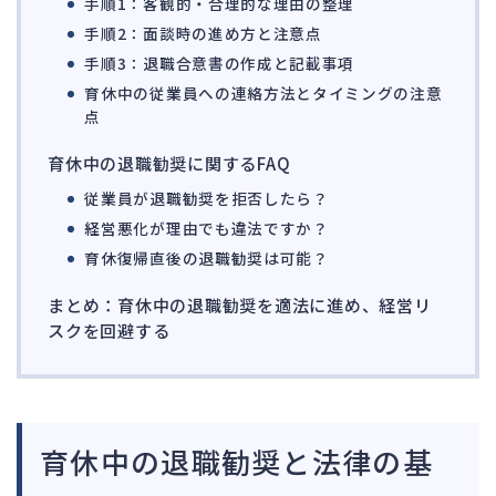
142
手順1：客観的・合理的な理由の整理
手順2：面談時の進め方と注意点
法的整理
449
手順3：退職合意書の作成と記載事項
債権者対応
19
育休中の従業員への連絡方法とタイミングの注意
換価・競売
54
点
育休中の退職勧奨に関するFAQ
従業員が退職勧奨を拒否したら？
経営悪化が理由でも違法ですか？
育休復帰直後の退職勧奨は可能？
まとめ：育休中の退職勧奨を適法に進め、経営リ
スクを回避する
育休中の退職勧奨と法律の基