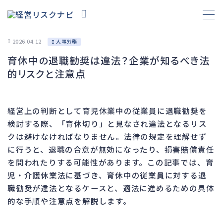
2026.04.12
人事労務
育休中の退職勧奨は違法？企業が知るべき法
財務
667
的リスクと注意点
資金繰り
192
融資
281
経営上の判断として育児休業中の従業員に退職勧奨を
資産売却
194
検討する際、「育休切り」と見なされ違法となるリス
法務
1,112
クは避けなければなりません。法律の規定を理解せず
に行うと、退職の合意が無効になったり、損害賠償責任
差押・強制執行
232
を問われたりする可能性があります。この記事では、育
法令違反・行政処分
324
児・介護休業法に基づき、育休中の従業員に対する退
訴訟・不正
283
職勧奨が違法となるケースと、適法に進めるための具体
損害賠償・知的財産
273
的な手順や注意点を解説します。
経営
157