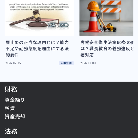
雇止めの正当な理由とは？能力
労働安全衛生法第60条の罰
不足や勤務態度を理由にする法
は？職長教育の義務違反と
的要件
署対応
人事労務
2026.07.15
2026.08.03
財務
資金繰り
融資
資産売却
法務