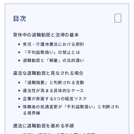
ガバナンス
90
目次
再建準備
67
人事労務
580
育休中の退職勧奨と法律の基本
人件費
20
育児・介護休業法における原則
労働問題
266
「不利益取扱い」の禁止とは
労災・ハラスメント
153
退職勧奨と「解雇」の法的違い
解雇・退職
141
違法な退職勧奨と見なされる場合
事業運営
375
「退職強要」と判断される言動
違法性が高まる具体的なケース
品質・リコール
49
企業が直面する3つの経営リスク
情報漏洩・サイバー
257
復職後の処遇変更が「不利益取扱い」と判断され
事業再編
69
る境界線
手続
664
適法に退職勧奨を進める手順
私的整理