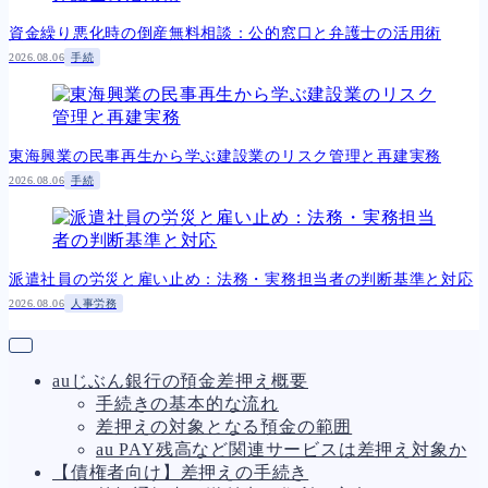
資金繰り悪化時の倒産無料相談：公的窓口と弁護士の活用術
2026.08.06
手続
東海興業の民事再生から学ぶ建設業のリスク管理と再建実務
2026.08.06
手続
派遣社員の労災と雇い止め：法務・実務担当者の判断基準と対応
2026.08.06
人事労務
auじぶん銀行の預金差押え概要
手続きの基本的な流れ
差押えの対象となる預金の範囲
au PAY残高など関連サービスは差押え対象か
【債権者向け】差押えの手続き