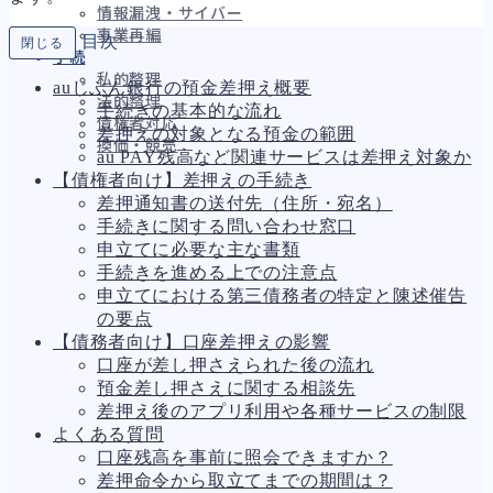
情報漏洩・サイバー
事業再編
目次
閉じる
手続
私的整理
auじぶん銀行の預金差押え概要
法的整理
手続きの基本的な流れ
債権者対応
差押えの対象となる預金の範囲
換価・競売
au PAY残高など関連サービスは差押え対象か
【債権者向け】差押えの手続き
差押通知書の送付先（住所・宛名）
手続きに関する問い合わせ窓口
財務
695
申立てに必要な主な書類
資金繰り
193
手続きを進める上での注意点
融資
308
申立てにおける第三債務者の特定と陳述催告
資産売却
194
の要点
法務
1,099
【債務者向け】口座差押えの影響
差押・強制執行
231
口座が差し押さえられた後の流れ
法令違反・行政処分
318
預金差し押さえに関する相談先
訴訟・不正
279
差押え後のアプリ利用や各種サービスの制限
損害賠償・知的財産
271
よくある質問
経営
157
口座残高を事前に照会できますか？
ガバナンス
90
差押命令から取立てまでの期間は？
再建準備
67