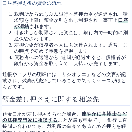
口座差押え後の資金の流れ
裁判所からauじぶん銀行へ差押命令が送達され、請
求額を上限に預金が引き出し制限され、事実上
口座
が凍結
されます。
引き出しが制限された資金は、銀行内で一時的に別
途保管されます。
差押命令が債務者本人にも送達されます。通常、こ
の時点で初めて事態を把握します。
債務者への送達から1週間が経過すると、債権者が
銀行から資金を取り立て、支払いが完了します。
通帳やアプリの明細には「サシオサエ」などの文言が記
載され、残高が減少していることで気付くケースがほと
んどです。
預金差し押さえに関する相談先
預金口座が差し押さえられた場合、
速やかに弁護士など
の法律専門家に相談する
ことが最も重要です。銀行に直
接問い合わせても、裁判所の命令であるため差押えを解