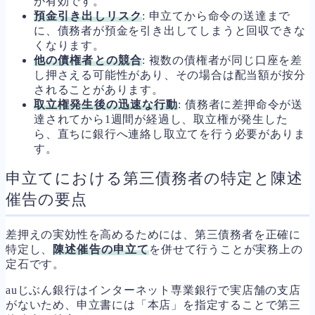
が有効です。
預金引き出しリスク
: 申立てから命令の送達まで
に、債務者が預金を引き出してしまうと回収できな
くなります。
他の債権者との競合
: 複数の債権者が同じ口座を差
し押さえる可能性があり、その場合は配当額が按分
されることがあります。
取立権発生後の迅速な行動
: 債務者に差押命令が送
達されてから1週間が経過し、取立権が発生した
ら、直ちに銀行へ連絡し取立てを行う必要がありま
す。
申立てにおける第三債務者の特定と陳述
催告の要点
差押えの実効性を高めるためには、第三債務者を正確に
特定し、
陳述催告の申立て
を併せて行うことが実務上の
定石です。
auじぶん銀行はインターネット専業銀行で実店舗の支店
がないため、申立書には「本店」を指定することで第三