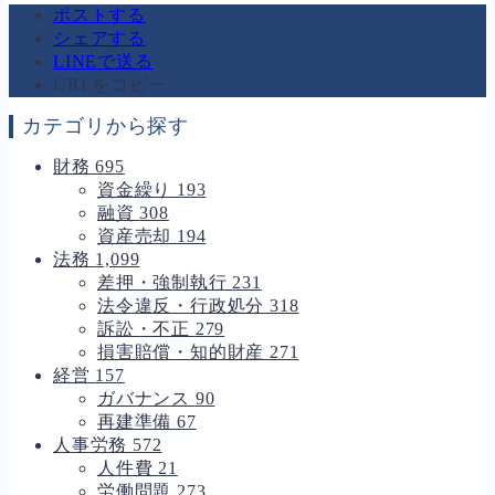
ポストする
シェアする
LINEで送る
URLをコピー
カテゴリから探す
財務
695
資金繰り
193
融資
308
資産売却
194
法務
1,099
差押・強制執行
231
法令違反・行政処分
318
訴訟・不正
279
損害賠償・知的財産
271
経営
157
ガバナンス
90
再建準備
67
人事労務
572
人件費
21
労働問題
273