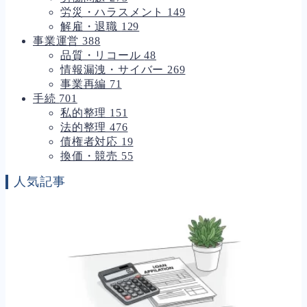
労災・ハラスメント
149
解雇・退職
129
事業運営
388
品質・リコール
48
情報漏洩・サイバー
269
事業再編
71
手続
701
私的整理
151
法的整理
476
債権者対応
19
換価・競売
55
人気記事