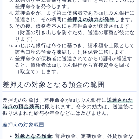
差押命令を発令します。
差押命令が、まず第三債務者であるauじぶん銀行に
送達され、その瞬間に
差押えの効力が発生
します。
その後、債務者本人にも差押命令が送達されます
（財産の引き出しを防ぐため、送達の順番が後にな
ります）。
auじぶん銀行は命令に基づき、請求額を上限として
該当口座の預金を凍結し、別途保管に移します。
差押命令が債務者に送達されてから1週間が経過す
ると、債権者はauじぶん銀行から直接資金を回収
（取立て）します。
差押えの対象となる預金の範囲
差押えの対象は、差押命令がauじぶん銀行に
送達された
時点の預金残高
に限られます。命令の効力は、送達後に
振り込まれた給与や年金などには及びません。
差押えの対象範囲
対象となる預金
: 普通預金、定期預金、外貨預金な