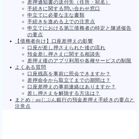
差押通知書の送付先（住所・宛名）
手続きに関する問い合わせ窓口
申立てに必要な主な書類
手続きを進める上での注意点
申立てにおける第三債務者の特定と陳述催告
の要点
【債務者向け】口座差押えの影響
口座が差し押さえられた後の流れ
預金差し押さえに関する相談先
差押え後のアプリ利用や各種サービスの制限
よくある質問
口座残高を事前に照会できますか？
差押命令から取立てまでの期間は？
口座差押えの事前連絡はありますか？
差し押さえを解除する方法は？
まとめ：auじぶん銀行の預金差押え手続きの要点と
注意点