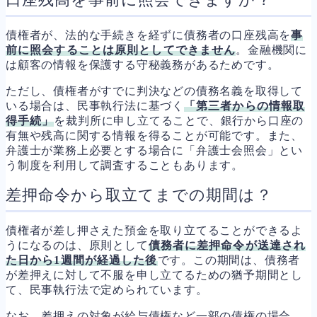
債権者が、法的な手続きを経ずに債務者の口座残高を
事
前に照会することは原則としてできません
。金融機関に
は顧客の情報を保護する守秘義務があるためです。
ただし、債権者がすでに判決などの債務名義を取得して
いる場合は、民事執行法に基づく
「第三者からの情報取
得手続」
を裁判所に申し立てることで、銀行から口座の
有無や残高に関する情報を得ることが可能です。また、
弁護士が業務上必要とする場合に「弁護士会照会」とい
う制度を利用して調査することもあります。
差押命令から取立てまでの期間は？
債権者が差し押さえた預金を取り立てることができるよ
うになるのは、原則として
債務者に差押命令が送達され
た日から1週間が経過した後
です。この期間は、債務者
が差押えに対して不服を申し立てるための猶予期間とし
て、民事執行法で定められています。
なお、差押えの対象が給与債権など一部の債権の場合