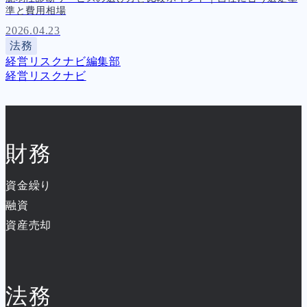
準と費用相場
2026.04.23
法務
経営リスクナビ編集部
経営リスクナビ
財務
資金繰り
融資
資産売却
法務