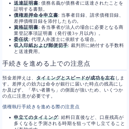
送達証明書
: 債務名義が債務者に送達されたことを
証明する書類。
債権差押命令申立書
: 当事者目録、請求債権目録、
差押債権目録を添付したもの。
資格証明書
: 各当事者が法人の場合に必要となる商
業登記事項証明書（発行後3ヶ月以内）。
委任状
: 代理人弁護士に依頼する場合。
収入印紙および郵便切手
: 裁判所に納付する手数料
と送達費用。
手続きを進める上での注意点
預金差押えは、
タイミングとスピードが成功を左右
しま
す。差押えの効力は命令が銀行に届いた時点の残高にし
か及ばず、「早い者勝ち」の側面が強いため、いくつか
の点に注意が必要です。
債権執行手続きを進める際の注意点
申立てのタイミング
: 給料日直後など、口座残高が
多くなると予測される時期を狙って申し立てること