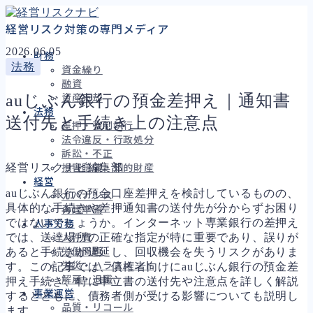
経営リスク対策の専門メディア
2026.06.05
財務
法務
資金繰り
融資
auじぶん銀行の預金差押え｜通知書
資産売却
法務
送付先と手続き上の注意点
差押・強制執行
法令違反・行政処分
訴訟・不正
経営リスクナビ編集部
損害賠償・知的財産
経営
auじぶん銀行の預金口座差押えを検討しているものの、
ガバナンス
具体的な手続きや差押通知書の送付先が分からずお困り
再建準備
ではないでしょうか。インターネット専業銀行の差押え
人事労務
では、送達場所の正確な指定が特に重要であり、誤りが
人件費
あると手続きが遅延し、回収機会を失うリスクがありま
労働問題
労災・ハラスメント
す。この記事では、債権者向けにauじぶん銀行の預金差
解雇・退職
押え手続き、特に申立書の送付先や注意点を詳しく解説
事業運営
するとともに、債務者側が受ける影響についても説明し
品質・リコール
ます。