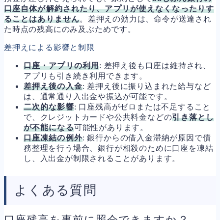
口座自体が解約されたり、アプリが使えなくなったりす
ることはありません
。差押えの効力は、命令が送達され
た時点の残高にのみ及ぶためです。
差押えによる影響と制限
口座・アプリの利用
: 差押え後も口座は維持され、
アプリも引き続き利用できます。
差押え後の入金
: 差押え後に振り込まれた給与など
は、通常通り入出金や振込が可能です。
二次的な影響
: 口座残高がゼロまたは不足すること
で、クレジットカードや公共料金などの
引き落とし
が不能になる
可能性があります。
口座凍結の例外
: 銀行からの借入金滞納が原因で債
務整理を行う場合、銀行が相殺のために口座を凍結
し、入出金が制限されることがあります。
よくある質問
口座残高を事前に照会できますか？