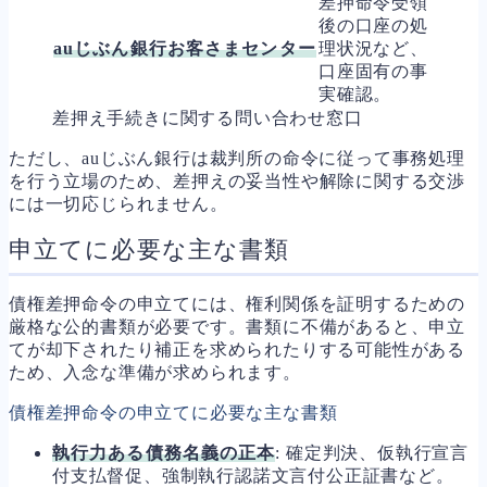
差押命令受領
後の口座の処
auじぶん銀行お客さまセンター
理状況など、
口座固有の事
実確認。
差押え手続きに関する問い合わせ窓口
ただし、auじぶん銀行は裁判所の命令に従って事務処理
を行う立場のため、差押えの妥当性や解除に関する交渉
には一切応じられません。
申立てに必要な主な書類
債権差押命令の申立てには、権利関係を証明するための
厳格な公的書類が必要です。書類に不備があると、申立
てが却下されたり補正を求められたりする可能性がある
ため、入念な準備が求められます。
債権差押命令の申立てに必要な主な書類
執行力ある債務名義の正本
: 確定判決、仮執行宣言
付支払督促、強制執行認諾文言付公正証書など。