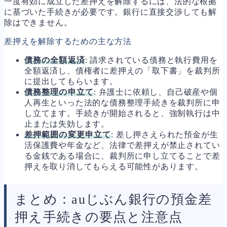
一度有効に成立した差押えを解除するには、法的な根拠
に基づいた手続きが必要です。銀行に直接交渉しても解
除はできません。
差押えを解除するための主な方法
債務の全額返済
: 請求されている債務と執行費用を
全額返済し、債権者に差押えの「取下書」を裁判所
に提出してもらいます。
債務整理の申立て
: 弁護士に依頼し、自己破産や個
人再生といった法的な債務整理手続きを裁判所に申
し立てます。手続きが開始されると、強制執行は中
止または失効します。
差押範囲の変更申立て
: 差し押さえられた預金が生
活保護費や年金など、法律で差押えが禁止されてい
る金銭である場合に、裁判所に申し立てることで差
押えを取り消してもらえる可能性があります。
まとめ：auじぶん銀行の預金差
押え手続きの要点と注意点