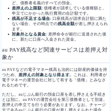
ど、債務者名義のすべての預金。
差押えの上限額
: 債権者が請求している債権額と、
申立てにかかった執行費用の合計額です。
残高が不足する場合
: 口座残高が請求合計額に満た
ない場合、その時点での
残高全額
が差し押さえられ
ます。
対象外となる資金
: 差押命令が銀行に送達された後
に、新たに口座へ入金された資金。
au PAY残高など関連サービスは差押え対
象か
au PAYなどの電子マネー残高も法的には財産的価値を持
つため、
差押えの対象となり得ます
。これは、利用者が
電子マネーの運営会社に対して有する「債権」とみなさ
れるためです。
ただし、auじぶん銀行の預金口座を差し押さえる手続き
とは別に、au PAYの運営会社を第三債務者として別途、
差押えの申立てを行う必要があります。なお、チャージ
元であるauじぶん銀行の口座が差し押さえられた場合、