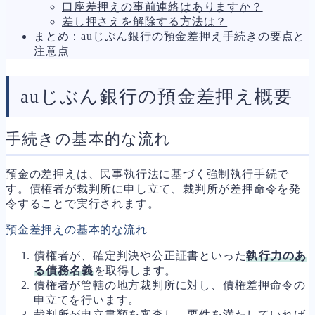
口座差押えの事前連絡はありますか？
人事労務
572
差し押さえを解除する方法は？
人件費
21
まとめ：auじぶん銀行の預金差押え手続きの要点と
労働問題
273
注意点
労災・ハラスメント
149
解雇・退職
129
事業運営
388
auじぶん銀行の預金差押え概要
品質・リコール
48
情報漏洩・サイバー
269
事業再編
71
手続きの基本的な流れ
手続
701
私的整理
151
法的整理
476
預金の差押えは、民事執行法に基づく強制執行手続で
債権者対応
19
す。債権者が裁判所に申し立て、裁判所が差押命令を発
換価・競売
55
令することで実行されます。
預金差押えの基本的な流れ
債権者が、確定判決や公正証書といった
執行力のあ
る債務名義
を取得します。
債権者が管轄の地方裁判所に対し、債権差押命令の
申立てを行います。
裁判所が申立書類を審査し、要件を満たしていれば