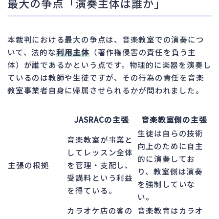
最大の争点「演奏主体は誰か」
本裁判における最大の争点は、音楽教室での演奏につ
いて、法的な
利用主体
（著作権侵害の責任を負う主
体）が誰であるかという点です。物理的に楽器を演奏し
ているのは教師や生徒ですが、その行為の責任を音楽
教室事業者自身に帰属させられるかが問われました。
JASRACの主張
音楽教室側の主張
生徒は自らの技術
音楽教室が事業と
向上のために自主
してレッスン全体
的に演奏してお
主張の根拠
を管理・支配し、
り、教室側は演奏
受講料という利益
を強制していな
を得ている。
い。
カラオケ店の客の
音楽教育はカラオ