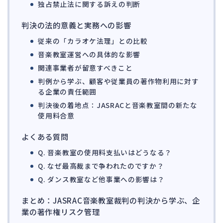
142
独占禁止法に関する訴えの判断
法的整理
449
判決の法的意義と実務への影響
債権者対応
19
従来の「カラオケ法理」との比較
換価・競売
54
音楽教室運営への具体的な影響
関連事業者が留意すべきこと
判例から学ぶ、顧客や従業員の著作物利用に対す
る企業の責任範囲
判決後の着地点：JASRACと音楽教室間の新たな
使用料合意
よくある質問
Q. 音楽教室の使用料支払いはどうなる？
Q. なぜ最高裁まで争われたのですか？
Q. ダンス教室など他事業への影響は？
まとめ：JASRAC音楽教室裁判の判決から学ぶ、企
業の著作権リスク管理