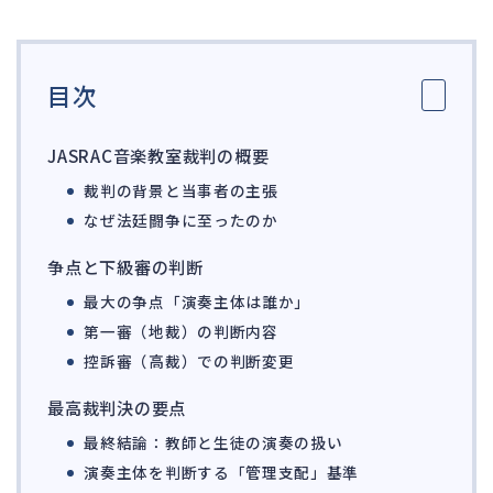
ガバナンス
90
再建準備
67
目次
人事労務
558
人件費
20
JASRAC音楽教室裁判の概要
労働問題
266
裁判の背景と当事者の主張
労災・ハラスメント
144
なぜ法廷闘争に至ったのか
解雇・退職
128
争点と下級審の判断
事業運営
374
最大の争点「演奏主体は誰か」
第一審（地裁）の判断内容
品質・リコール
49
控訴審（高裁）での判断変更
情報漏洩・サイバー
256
事業再編
最高裁判決の要点
69
最終結論：教師と生徒の演奏の扱い
手続
664
演奏主体を判断する「管理支配」基準
私的整理