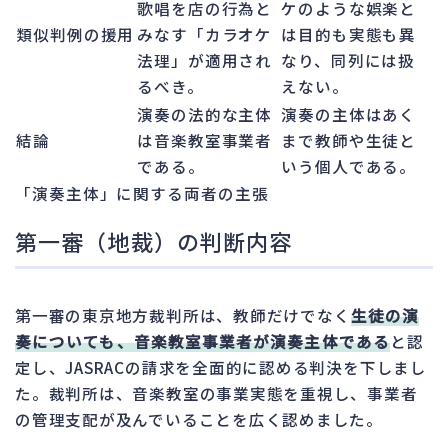
歌唱を店の行為と
ケのような娯楽と
類似判例の援用
みなす「カラオケ
は目的も実態も異
法理」が適用され
なり、同列には扱
るべき。
えない。
演奏の法的な主体
演奏の主体はあく
結論
は音楽教室事業者
まで教師や生徒と
である。
いう個人である。
「演奏主体」に関する両者の主張
第一審（地裁）の判断内容
第一審の東京地方裁判所は、教師だけでなく
生徒の演
奏についても、音楽教室事業者が演奏主体である
と認
定し、JASRACの請求を全面的に認める判決を下しまし
た。裁判所は、音楽教室の事業実態を重視し、事業者
の管理支配が及んでいることを広く認めました。