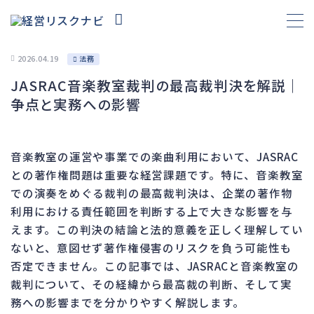
2026.04.19
法務
JASRAC音楽教室裁判の最高裁判決を解説｜
財務
657
争点と実務への影響
資金繰り
192
融資
276
音楽教室の運営や事業での楽曲利用において、JASRAC
資産売却
189
との著作権問題は重要な経営課題です。特に、音楽教室
法務
1,091
での演奏をめぐる裁判の最高裁判決は、企業の著作物
利用における責任範囲を判断する上で大きな影響を与
差押・強制執行
225
えます。この判決の結論と法的意義を正しく理解してい
法令違反・行政処分
312
ないと、意図せず著作権侵害のリスクを負う可能性も
訴訟・不正
282
否定できません。この記事では、JASRACと音楽教室の
損害賠償・知的財産
272
裁判について、その経緯から最高裁の判断、そして実
務への影響までを分かりやすく解説します。
経営
157