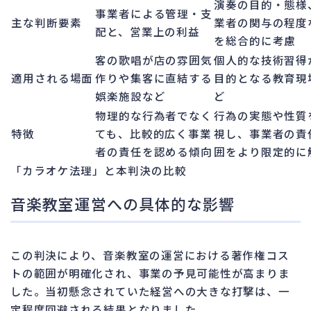
演奏の目的・態様
事業者による管理・支
主な判断要素
業者の関与の程度
配と、営業上の利益
を総合的に考慮
客の歌唱が店の雰囲気
個人的な技術習得
適用される場面
作りや集客に直結する
目的となる教育現
娯楽施設など
ど
物理的な行為者でなく
行為の実態や性質
特徴
ても、比較的広く事業
視し、事業者の責
者の責任を認める傾向
囲をより限定的に
「カラオケ法理」と本判決の比較
音楽教室運営への具体的な影響
この判決により、音楽教室の運営における著作権コス
トの範囲が明確化され、事業の予見可能性が高まりま
した。当初懸念されていた経営への大きな打撃は、一
定程度回避される結果となりました。