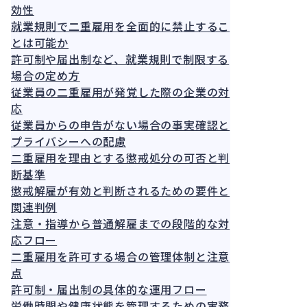
効性
就業規則で二重雇用を全面的に禁止するこ
とは可能か
許可制や届出制など、就業規則で制限する
場合の定め方
従業員の二重雇用が発覚した際の企業の対
応
従業員からの申告がない場合の事実確認と
プライバシーへの配慮
二重雇用を理由とする懲戒処分の可否と判
断基準
懲戒解雇が有効と判断されるための要件と
関連判例
注意・指導から普通解雇までの段階的な対
応フロー
二重雇用を許可する場合の管理体制と注意
点
許可制・届出制の具体的な運用フロー
労働時間や健康状態を管理するための実務