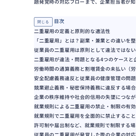
題発覚時の対応フローまで、企業担当者が知
目次
閉じる
二重雇用の定義と原則的な適法性
「二重雇用」とは？副業・兼業との違いを
従業員の二重雇用は原則として違法ではない
二重雇用が違法・問題となる4つのケースと
労働時間の通算義務と割増賃金の未払い（労
安全配慮義務違反と従業員の健康管理の問題
競業避止義務・秘密保持義務に違反する場
企業の秩序維持や社会的信用の失墜につな
就業規則による二重雇用の禁止・制限の有
就業規則で二重雇用を全面的に禁止するこ
許可制や届出制など、就業規則で制限する場
従業員の二重雇用が発覚した際の企業の対応