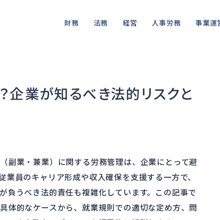
財務
法務
経営
人事労務
事業運
資金繰り
差押・強制執行
ガバナンス
人件費
私的整理
品質・リ
融資
法令違反・行政処分
再建準備
労働問題
法的整理
情報漏洩
？企業が知るべき法的リスクと
資産売却
訴訟・不正
労災・ハラスメント
債権者対応
事業再
損害賠償・知的財産
解雇・退職
換価・競売
（副業・兼業）に関する労務管理は、企業にとって避
従業員のキャリア形成や収入確保を支援する一方で、
が負うべき法的責任も複雑化しています。この記事で
具体的なケースから、就業規則での適切な定め方、問