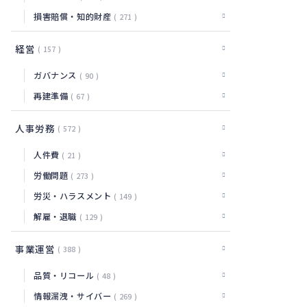
損害賠償・知的財産
271
経営
157
ガバナンス
90
再建準備
67
人事労務
572
人件費
21
労働問題
273
労災・ハラスメント
149
解雇・退職
129
事業運営
388
品質・リコール
48
情報漏洩・サイバー
269