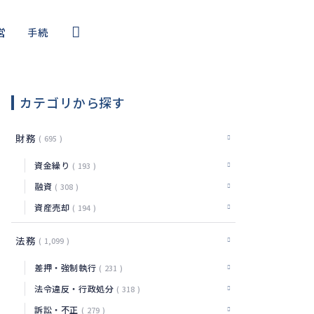
営
手続
コール
・サイバー
カテゴリから探す
編
財務
695
資金繰り
193
融資
308
資産売却
194
法務
1,099
差押・強制執行
231
法令違反・行政処分
318
訴訟・不正
279