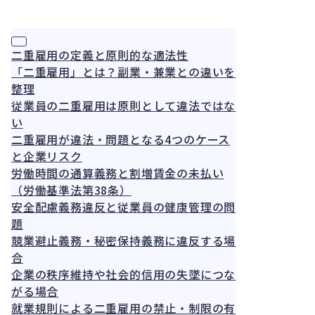
務・実
務
務担当
者の判
二重雇用の定義と原則的な適法性
断基準
と対応
「二重雇用」とは？副業・兼業との違いを
整理
従業員の二重雇用は原則として違法ではな
い
二重雇用が違法・問題となる4つのケース
と企業リスク
労働時間の通算義務と割増賃金の未払い
（労働基準法第38条）
安全配慮義務違反と従業員の健康管理の問
題
競業避止義務・秘密保持義務に違反する場
合
企業の秩序維持や社会的信用の失墜につな
がる場合
就業規則による二重雇用の禁止・制限の有