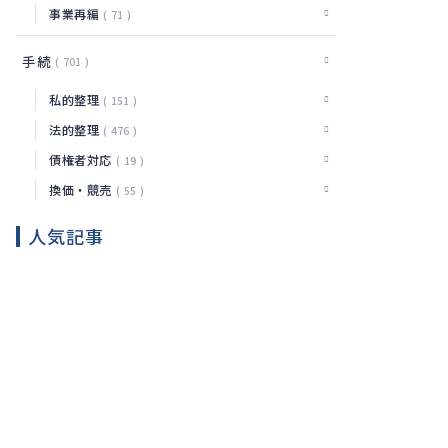
事業再編
71
手続
701
私的整理
151
法的整理
476
債権者対応
19
換価・競売
55
人気記事
日本政
策金融
公庫の
財
2026.08.06
追加融
務
資で確
認した
企業破
い審