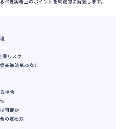
るべき実務上のポイントを網羅的に解説します。
整理
企業リスク
働基準法第38条）
合
がる場合
効性
とは可能か
合の定め方