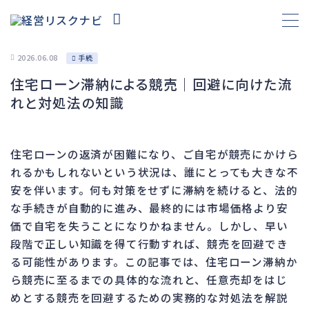
2026.06.08
手続
住宅ローン滞納による競売｜回避に向けた流
財務
695
れと対処法の知識
資金繰り
193
融資
308
住宅ローンの返済が困難になり、ご自宅が競売にかけら
資産売却
194
れるかもしれないという状況は、誰にとっても大きな不
法務
1,099
安を伴います。何も対策をせずに滞納を続けると、法的
な手続きが自動的に進み、最終的には市場価格より安
差押・強制執行
231
価で自宅を失うことになりかねません。しかし、早い
法令違反・行政処分
318
段階で正しい知識を得て行動すれば、競売を回避でき
訴訟・不正
279
る可能性があります。この記事では、住宅ローン滞納か
損害賠償・知的財産
271
ら競売に至るまでの具体的な流れと、任意売却をはじ
めとする競売を回避するための実務的な対処法を解説
経営
157