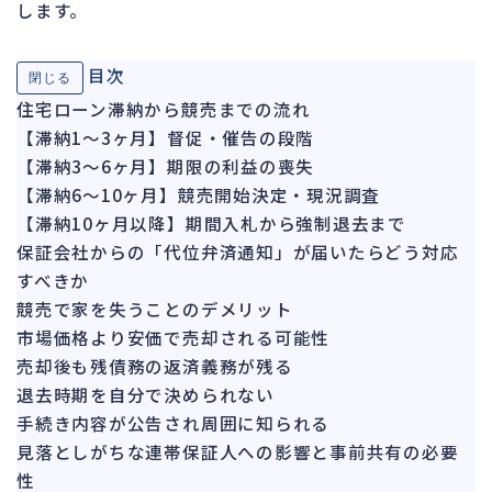
します。
ガバナンス
90
再建準備
67
目次
閉じる
住宅ローン滞納から競売までの流れ
人事労務
572
【滞納1～3ヶ月】督促・催告の段階
人件費
21
【滞納3～6ヶ月】期限の利益の喪失
労働問題
273
【滞納6～10ヶ月】競売開始決定・現況調査
労災・ハラスメント
149
【滞納10ヶ月以降】期間入札から強制退去まで
解雇・退職
保証会社からの「代位弁済通知」が届いたらどう対応
129
すべきか
事業運営
388
競売で家を失うことのデメリット
市場価格より安価で売却される可能性
品質・リコール
48
売却後も残債務の返済義務が残る
情報漏洩・サイバー
269
退去時期を自分で決められない
事業再編
71
手続き内容が公告され周囲に知られる
見落としがちな連帯保証人への影響と事前共有の必要
手続
701
性
私的整理