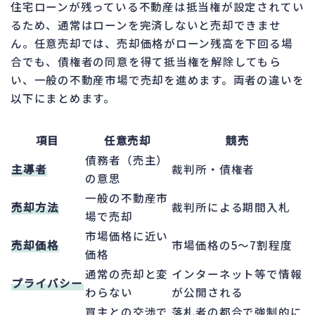
住宅ローンが残っている不動産は抵当権が設定されてい
るため、通常はローンを完済しないと売却できませ
ん。任意売却では、売却価格がローン残高を下回る場
合でも、債権者の同意を得て抵当権を解除してもら
い、一般の不動産市場で売却を進めます。両者の違いを
以下にまとめます。
項目
任意売却
競売
債務者（売主）
主導者
裁判所・債権者
の意思
一般の不動産市
売却方法
裁判所による期間入札
場で売却
市場価格に近い
売却価格
市場価格の5～7割程度
価格
通常の売却と変
インターネット等で情報
プライバシー
わらない
が公開される
買主との交渉で
落札者の都合で強制的に