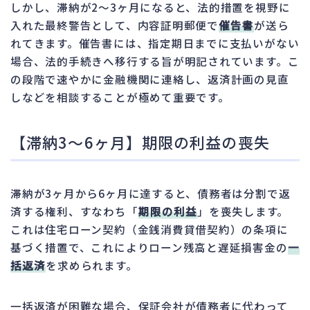
しかし、滞納が2〜3ヶ月になると、法的措置を視野に
入れた最終警告として、内容証明郵便で
催告書
が送ら
れてきます。催告書には、指定期日までに支払いがない
場合、法的手続きへ移行する旨が明記されています。こ
の段階で速やかに金融機関に連絡し、返済計画の見直
しなどを相談することが極めて重要です。
【滞納3～6ヶ月】期限の利益の喪失
滞納が3ヶ月から6ヶ月に達すると、債務者は分割で返
済する権利、すなわち「
期限の利益
」を喪失します。
これは住宅ローン契約（金銭消費貸借契約）の条項に
基づく措置で、これによりローン残高と遅延損害金の
一
括返済
を求められます。
一括返済が困難な場合、保証会社が債務者に代わって