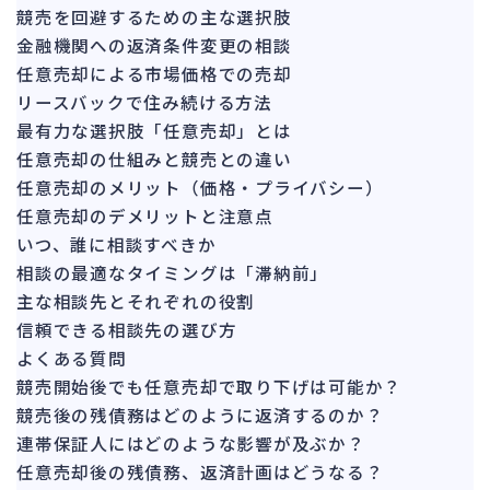
151
競売を回避するための主な選択肢
法的整理
476
金融機関への返済条件変更の相談
債権者対応
19
任意売却による市場価格での売却
換価・競売
リースバックで住み続ける方法
55
最有力な選択肢「任意売却」とは
任意売却の仕組みと競売との違い
任意売却のメリット（価格・プライバシー）
任意売却のデメリットと注意点
いつ、誰に相談すべきか
相談の最適なタイミングは「滞納前」
主な相談先とそれぞれの役割
信頼できる相談先の選び方
よくある質問
競売開始後でも任意売却で取り下げは可能か？
競売後の残債務はどのように返済するのか？
連帯保証人にはどのような影響が及ぶか？
任意売却後の残債務、返済計画はどうなる？