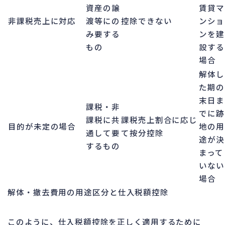
資産の譲
賃貸マ
非課税売上に対応
渡等にの
控除できない
ンショ
み要する
ンを建
もの
設する
場合
解体し
た期の
末日ま
課税・非
でに跡
課税に共
課税売上割合に応じ
目的が未定の場合
地の用
通して要
て按分控除
途が決
するもの
まって
いない
場合
解体・撤去費用の用途区分と仕入税額控除
このように、仕入税額控除を正しく適用するために