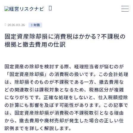
2026.03.26
財務
固定資産除却損に消費税はかかる？不課税の
財務
695
根拠と撤去費用の仕訳
資金繰り
193
融資
308
固定資産の除却を検討する際、経理担当者が悩むのが
資産売却
194
「固定資産除却損」の消費税の扱いです。この会計処理
法務
1,099
は、除却損そのものが不課税である一方、撤去費用な
どの関連取引は課税対象となるため、税務区分が複雑
差押・強制執行
231
になりがちです。正確な処理をしないと、仕入税額控除
法令違反・行政処分
318
の計算にも影響を及ぼす可能性があります。この記事で
訴訟・不正
279
は、固定資産除却損が消費税の不課税取引となる理由
損害賠償・知的財産
271
から、撤去費用や廃材売却が発生した場合の正しい仕
訳例までを詳しく解説します。
経営
157