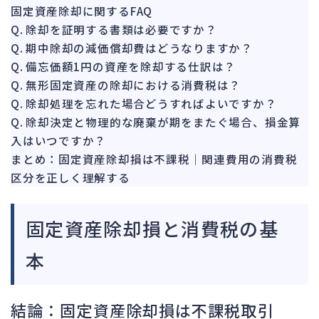
151
固定資産除却に関するFAQ
法的整理
476
Q. 除却を証明する書類は必要ですか？
債権者対応
19
Q. 期中除却の減価償却費はどうなりますか？
換価・競売
Q. 備忘価額1円の資産を除却する仕訳は？
55
Q. 無形固定資産の除却における消費税は？
Q. 除却処理を忘れた場合どうすればよいですか？
Q. 除却決定と物理的な廃棄が期をまたぐ場合、損金算
入はいつですか？
まとめ：固定資産除却損は不課税｜関連費用の消費税
区分を正しく理解する
固定資産除却損と消費税の基
本
結論：固定資産除却損は不課税取引