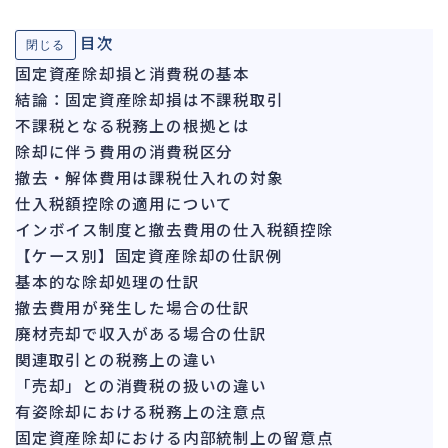
ガバナンス
90
目次
閉じる
再建準備
67
固定資産除却損と消費税の基本
結論：固定資産除却損は不課税取引
人事労務
572
不課税となる税務上の根拠とは
人件費
21
除却に伴う費用の消費税区分
労働問題
273
撤去・解体費用は課税仕入れの対象
労災・ハラスメント
149
仕入税額控除の適用について
解雇・退職
インボイス制度と撤去費用の仕入税額控除
129
【ケース別】固定資産除却の仕訳例
事業運営
388
基本的な除却処理の仕訳
撤去費用が発生した場合の仕訳
品質・リコール
48
廃材売却で収入がある場合の仕訳
情報漏洩・サイバー
269
関連取引との税務上の違い
事業再編
71
「売却」との消費税の扱いの違い
有姿除却における税務上の注意点
手続
701
固定資産除却における内部統制上の留意点
私的整理