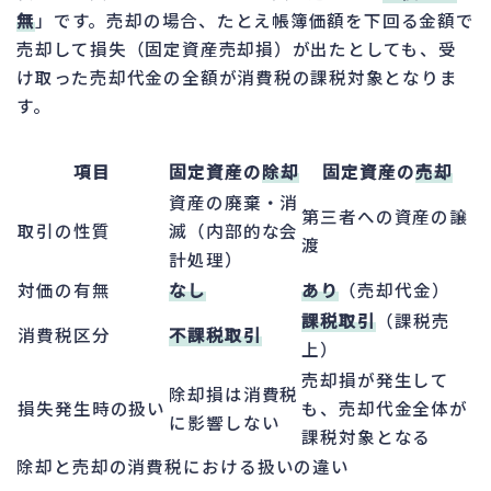
無
」です。売却の場合、たとえ帳簿価額を下回る金額で
売却して損失（固定資産売却損）が出たとしても、受
け取った売却代金の全額が消費税の課税対象となりま
す。
項目
固定資産の
除却
固定資産の
売却
資産の廃棄・消
第三者への資産の譲
取引の性質
滅（内部的な会
渡
計処理）
対価の有無
なし
あり
（売却代金）
課税取引
（課税売
消費税区分
不課税取引
上）
売却損が発生して
除却損は消費税
損失発生時の扱い
も、売却代金全体が
に影響しない
課税対象となる
除却と売却の消費税における扱いの違い