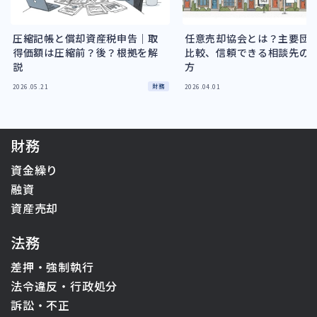
圧縮記帳と償却資産税申告｜取
任意売却協会とは？主要団
得価額は圧縮前？後？根拠を解
比較、信頼できる相談先の
説
方
財務
2026.05.21
2026.04.01
財務
資金繰り
融資
資産売却
法務
差押・強制執行
法令違反・行政処分
訴訟・不正