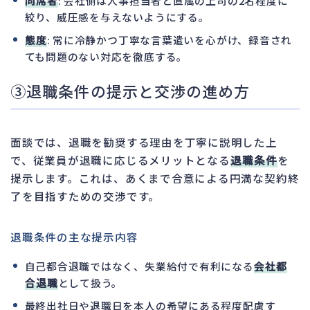
同席者
: 会社側は人事担当者と直属の上司の2名程度に
絞り、威圧感を与えないようにする。
態度
: 常に冷静かつ丁寧な言葉遣いを心がけ、録音され
ても問題のない対応を徹底する。
③退職条件の提示と交渉の進め方
面談では、退職を勧奨する理由を丁寧に説明した上
で、従業員が退職に応じるメリットとなる
退職条件
を
提示します。これは、あくまで合意による円満な契約終
了を目指すための交渉です。
退職条件の主な提示内容
自己都合退職ではなく、失業給付で有利になる
会社都
合退職
として扱う。
最終出社日や退職日を本人の希望にある程度配慮す