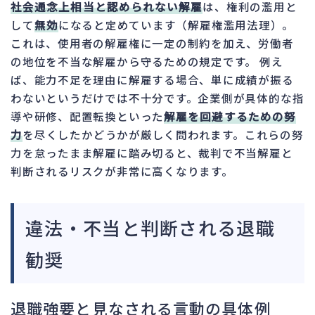
社会通念上相当と認められない解雇
は、権利の濫用と
して
無効
になると定めています（解雇権濫用法理）。
これは、使用者の解雇権に一定の制約を加え、労働者
の地位を不当な解雇から守るための規定です。 例え
ば、能力不足を理由に解雇する場合、単に成績が振る
わないというだけでは不十分です。企業側が具体的な指
導や研修、配置転換といった
解雇を回避するための努
力
を尽くしたかどうかが厳しく問われます。これらの努
力を怠ったまま解雇に踏み切ると、裁判で不当解雇と
判断されるリスクが非常に高くなります。
違法・不当と判断される退職
勧奨
退職強要と見なされる言動の具体例