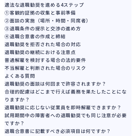
142
適法な退職勧奨を進める4ステップ
法的整理
449
①客観的証拠の収集と事前準備
債権者対応
19
②面談の実施（場所・時間・同席者）
換価・競売
③退職条件の提示と交渉の進め方
54
④退職合意書の作成と締結
退職勧奨を拒否された場合の対応
退職勧奨の継続における注意点
普通解雇を検討する場合の法的要件
不当解雇と判断された場合のリスク
よくある質問
退職勧奨の面談は何回まで許容されますか？
合理的配慮はどこまで行えば義務を果たしたことにな
りますか？
退職勧奨に応じない従業員を即時解雇できますか？
試用期間中の障害者への退職勧奨でも同じ注意が必要
ですか？
退職合意書に記載すべき必須項目は何ですか？