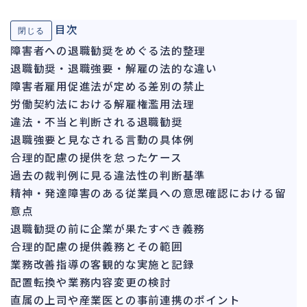
ガバナンス
90
目次
閉じる
再建準備
67
障害者への退職勧奨をめぐる法的整理
退職勧奨・退職強要・解雇の法的な違い
人事労務
568
障害者雇用促進法が定める差別の禁止
人件費
20
労働契約法における解雇権濫用法理
労働問題
266
違法・不当と判断される退職勧奨
労災・ハラスメント
147
退職強要と見なされる言動の具体例
解雇・退職
合理的配慮の提供を怠ったケース
135
過去の裁判例に見る違法性の判断基準
事業運営
374
精神・発達障害のある従業員への意思確認における留
意点
品質・リコール
49
退職勧奨の前に企業が果たすべき義務
情報漏洩・サイバー
256
合理的配慮の提供義務とその範囲
事業再編
69
業務改善指導の客観的な実施と記録
配置転換や業務内容変更の検討
手続
664
直属の上司や産業医との事前連携のポイント
私的整理