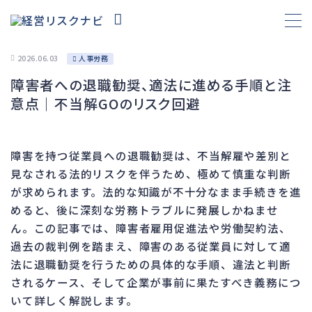
2026.06.03
人事労務
障害者への退職勧奨、適法に進める手順と注
財務
665
意点｜不当解GOのリスク回避
資金繰り
192
融資
280
障害を持つ従業員への退職勧奨は、不当解雇や差別と
資産売却
193
見なされる法的リスクを伴うため、極めて慎重な判断
法務
1,101
が求められます。法的な知識が不十分なまま手続きを進
めると、後に深刻な労務トラブルに発展しかねませ
差押・強制執行
227
ん。この記事では、障害者雇用促進法や労働契約法、
法令違反・行政処分
318
過去の裁判例を踏まえ、障害のある従業員に対して適
訴訟・不正
283
法に退職勧奨を行うための具体的な手順、違法と判断
損害賠償・知的財産
273
されるケース、そして企業が事前に果たすべき義務につ
いて詳しく解説します。
経営
157