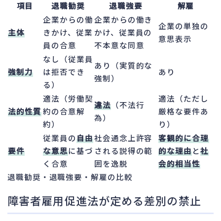
項目
退職勧奨
退職強要
解雇
企業からの働
企業からの働き
企業の単独の
主体
きかけ、従業
かけ、従業員の
意思表示
員の合意
不本意な同意
なし（従業員
あり（実質的な
強制力
は拒否でき
あり
強制）
る）
適法（労働契
適法（ただし
違法
（不法行
法的性質
約の合意解
厳格な要件あ
為）
約）
り）
従業員の
自由
社会通念上許容
客観的に合理
要件
な意思
に基づ
される説得の範
的な理由
と
社
く合意
囲を逸脱
会的相当性
退職勧奨・退職強要・解雇の比較
障害者雇用促進法が定める差別の禁止