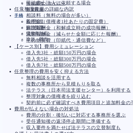
司法書士法人に依頼する場合
情報漏洩・サイバー
任意整理費用の詳細な内訳
事業再編
相談料（無料の場合が多い）
手続
着手金（債権者1社あたりの固定費）
私的整理
法的整理
解決報酬金（和解成立時の成功報酬）
債権者対応
減額報酬金（減らせた金額に応じた報酬）
換価・競売
その他実費（印紙代・通信費など）
【ケース別】費用シミュレーション
借入先3社・総額150万円の場合
借入先5社・総額300万円の場合
財務
696
借入先7社・総額500万円の場合
資金繰り
193
任意整理の費用を安く抑える方法
融資
308
無料相談を活用する
資産売却
195
複数の事務所から見積もりを取る
法務
1,098
法テラス（日本司法支援センター）を利用する
差押・強制執行
231
整理対象の債権者を絞り込む
法令違反・行政処分
317
契約前に必ず確認すべき費用項目と追加料金の
訴訟・不正
279
費用が払えない場合の対処法
損害賠償・知的財産
271
費用の分割・後払いに対応する事務所を選ぶ
経営
157
受任通知後の返済停止期間に準備する
ガバナンス
90
収入要件を満たせば法テラスの立替制度も
再建準備
67