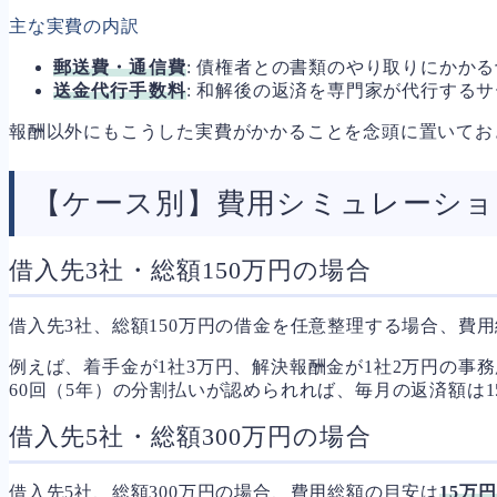
主な実費の内訳
郵送費・通信費
: 債権者との書類のやり取りにかか
送金代行手数料
: 和解後の返済を専門家が代行するサ
報酬以外にもこうした実費がかかることを念頭に置いてお
【ケース別】費用シミュレーショ
借入先3社・総額150万円の場合
借入先3社、総額150万円の借金を任意整理する場合、費
例えば、着手金が1社3万円、解決報酬金が1社2万円の事
60回（5年）の分割払いが認められれば、毎月の返済額は15
借入先5社・総額300万円の場合
借入先5社、総額300万円の場合、費用総額の目安は
15万