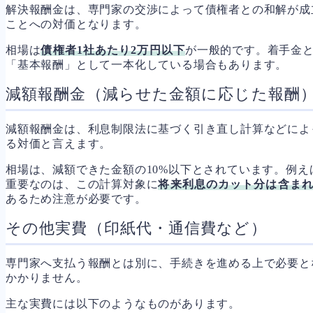
解決報酬金は、専門家の交渉によって債権者との和解が成
ことへの対価となります。
相場は
債権者1社あたり2万円以下
が一般的です。着手金
「基本報酬」として一本化している場合もあります。
減額報酬金（減らせた金額に応じた報酬
減額報酬金は、利息制限法に基づく引き直し計算などによ
る対価と言えます。
相場は、減額できた金額の10%以下とされています。例えば
重要なのは、この計算対象に
将来利息のカット分は含ま
あるため注意が必要です。
その他実費（印紙代・通信費など）
専門家へ支払う報酬とは別に、手続きを進める上で必要と
かかりません。
主な実費には以下のようなものがあります。