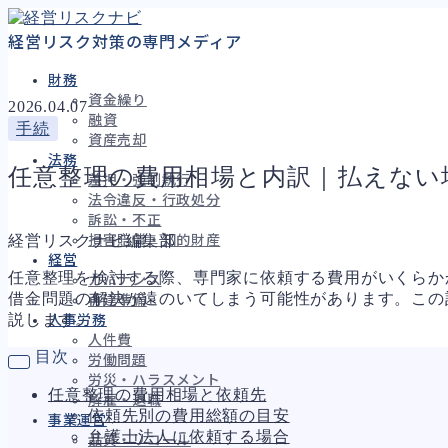
経営リスク対策の専門メディア
財務
資金繰り
2026.04.07
融資
手続
資産売却
法務
任意整理の費用相場と内訳｜払えない
差押・強制執行
法令違反・行政処分
訴訟・不正
経営リスクナビ編集部
損害賠償・知的財産
経営
任意整理を検討する際、専門家に依頼する費用がいくらか
ガバナンス
借金問題の解決が遠のいてしまう可能性があります。この
再建準備
説します。
人事労務
人件費
目次
労働問題
労災・ハラスメント
任意整理の費用相場と依頼先
解雇・退職
依頼先別の費用総額の目安
事業運営
弁護士法人に依頼する場合
品質・リコール