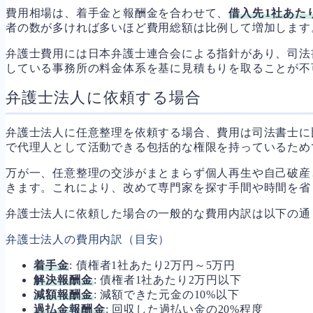
費用相場は、着手金と報酬金を合わせて、
借入先1社あた
者の数が多ければ多いほど費用総額は比例して増加します
弁護士費用には日本弁護士連合会による指針があり、司法
している事務所の料金体系を基に見積もりを取ることが不
弁護士法人に依頼する場合
弁護士法人に任意整理を依頼する場合、費用は司法書士に
で代理人として活動できる包括的な権限を持っているため
万が一、任意整理の交渉がまとまらず個人再生や自己破産
きます。これにより、改めて専門家を探す手間や時間を省
弁護士法人に依頼した場合の一般的な費用内訳は以下の通
弁護士法人の費用内訳（目安）
着手金
: 債権者1社あたり2万円～5万円
解決報酬金
: 債権者1社あたり2万円以下
減額報酬金
: 減額できた元金の10%以下
過払金報酬金
: 回収した過払い金の20%程度