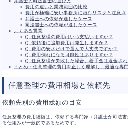
弁護士と司法書士の選び方
人事労務
571
費用の違いと業務範囲の比較
人件費
21
費用が極端に安い事務所に潜むリスクと注意点
労働問題
274
弁護士への依頼が適したケース
労災・ハラスメント
146
司法書士への依頼が適したケース
解雇・退職
130
よくある質問
事業運営
393
Q. 任意整理の費用はいつ支払いますか？
品質・リコール
48
Q. 依頼後に追加費用は発生しますか？
情報漏洩・サイバー
274
Q. 費用の安さだけで選んで大丈夫ですか？
事業再編
71
Q. 費用倒れになる可能性はありますか？
手続
701
Q. 任意整理が失敗した場合、着手金は返金さ
私的整理
156
まとめ：任意整理の費用を正しく理解し、最適な専
法的整理
471
債権者対応
19
換価・競売
55
任意整理の費用相場と依頼先
依頼先別の費用総額の目安
任意整理の費用総額は、依頼する専門家（弁護士か司法書
る仕組みが一般的であるためです。