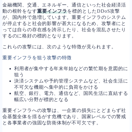
金融機関、交通、エネルギー、通信といった社会経済活
動の根幹をなす
重要インフラ
を標的としたDDoS攻撃
が、国内外で急増しています。重要インフラのシステム
が停止すると社会的影響が甚大になるため、攻撃者にと
っては自らの存在感を誇示したり、社会を混乱させたり
するのに格好の標的となります。
これらの攻撃には、次のような特徴が見られます。
重要インフラを狙う攻撃の特徴
利用者が集中する年末年始などの繁忙期を意図的に
狙う
決済システムや予約管理システムなど、社会生活に
不可欠な機能へ集中的に負荷をかける
航空、銀行、電力、通信など、国民生活に直結する
幅広い分野が標的となる
重要インフラへの攻撃は、一企業の損失にとどまらず社
会基盤全体を揺るがす危機であり、国家レベルでの警戒
と各事業者の強固な防衛体制が不可欠です。