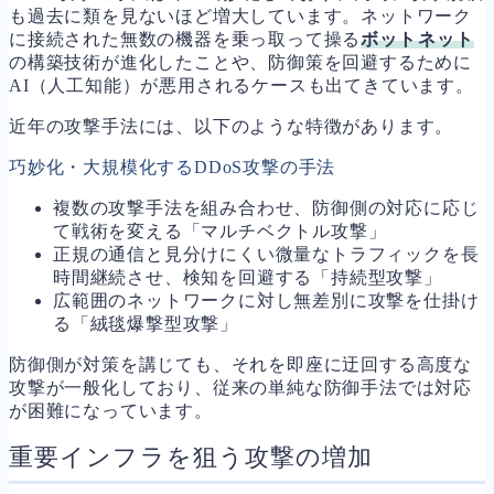
も過去に類を見ないほど増大しています。ネットワーク
に接続された無数の機器を乗っ取って操る
ボットネット
の構築技術が進化したことや、防御策を回避するために
AI（人工知能）が悪用されるケースも出てきています。
近年の攻撃手法には、以下のような特徴があります。
巧妙化・大規模化するDDoS攻撃の手法
複数の攻撃手法を組み合わせ、防御側の対応に応じ
て戦術を変える「マルチベクトル攻撃」
正規の通信と見分けにくい微量なトラフィックを長
時間継続させ、検知を回避する「持続型攻撃」
広範囲のネットワークに対し無差別に攻撃を仕掛け
る「絨毯爆撃型攻撃」
防御側が対策を講じても、それを即座に迂回する高度な
攻撃が一般化しており、従来の単純な防御手法では対応
が困難になっています。
重要インフラを狙う攻撃の増加