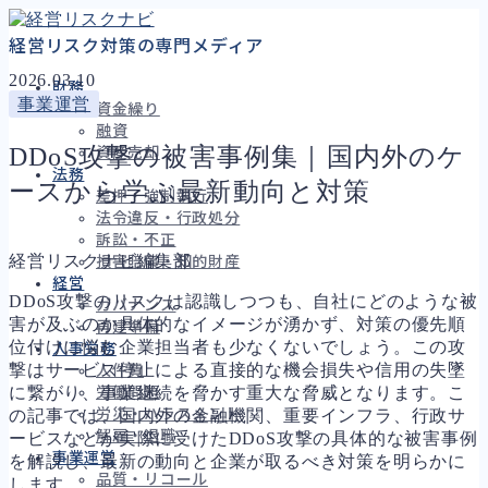
経営リスク対策の専門メディア
2026.03.10
財務
事業運営
資金繰り
融資
DDoS攻撃の被害事例集｜国内外のケ
資産売却
法務
ースから学ぶ最新動向と対策
差押・強制執行
法令違反・行政処分
訴訟・不正
経営リスクナビ編集部
損害賠償・知的財産
経営
DDoS攻撃のリスクは認識しつつも、自社にどのような被
ガバナンス
害が及ぶのか具体的なイメージが湧かず、対策の優先順
再建準備
位付けに悩む企業担当者も少なくないでしょう。この攻
人事労務
撃はサービス停止による直接的な機会損失や信用の失墜
人件費
に繋がり、事業継続を脅かす重大な脅威となります。こ
労働問題
労災・ハラスメント
の記事では、国内外の金融機関、重要インフラ、行政サ
解雇・退職
ービスなどが実際に受けたDDoS攻撃の具体的な被害事例
事業運営
を解説し、最新の動向と企業が取るべき対策を明らかに
品質・リコール
します。