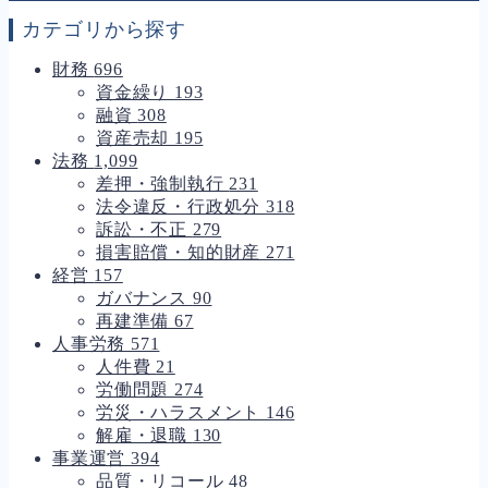
カテゴリから探す
財務
696
資金繰り
193
融資
308
資産売却
195
法務
1,099
差押・強制執行
231
法令違反・行政処分
318
訴訟・不正
279
損害賠償・知的財産
271
経営
157
ガバナンス
90
再建準備
67
人事労務
571
人件費
21
労働問題
274
労災・ハラスメント
146
解雇・退職
130
事業運営
394
品質・リコール
48