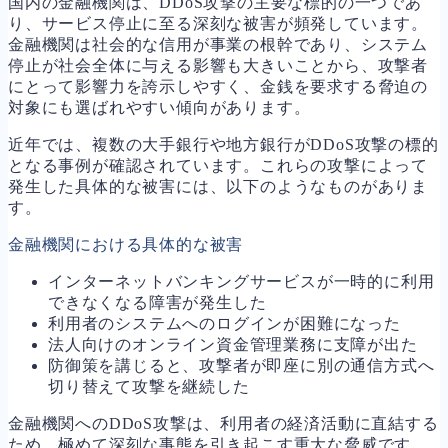
国内の金融機関は、DDoS攻撃の主要な標的の一つであ
り、サービス停止に至る深刻な被害が頻発しています。
金融機関は社会的な信用が事業の根幹であり、システム
停止が社会全体に与える影響も大きいことから、攻撃者
にとって影響力を誇示しやすく、金銭を要求する脅迫の
対象にも選ばれやすい傾向があります。
近年では、複数の大手銀行や地方銀行がDDoS攻撃の標的
となる事例が確認されています。これらの攻撃によって
発生した具体的な被害には、以下のようなものがありま
す。
金融機関における具体的な被害
インターネットバンキングサービスが一時的に利用
できなくなる障害が発生した
利用者のシステムへのログインが困難になった
法人向けのオンライン資金管理業務に支障が出た
防御策を講じると、攻撃者が即座に別の通信方式へ
切り替えて攻撃を継続した
金融機関へのDDoS攻撃は、利用者の経済活動に直結する
ため、極めて深刻な事態を引き起こす重大な脅威です。