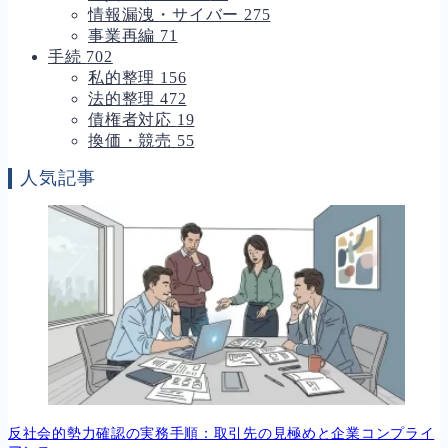
情報漏洩・サイバー
275
事業再編
71
手続
702
私的整理
156
法的整理
472
債権者対応
19
換価・競売
55
人気記事
反社会的勢力確認の実務手順：取引先の見極めと企業コンプライ