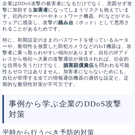
企業はDDoS攻撃の被害者になるだけでなく、意図せず攻
撃に加担する
加害者
になってしまうリスクも抱えていま
す。社内のサーバーやネットワーク機器、PCなどがマル
ウェアに感染し、攻撃の
踏み台
（ボット）として悪用さ
れることがあるためです。
特に、初期設定のままのパスワードを使っているルータ
ーや、脆弱性を放置した防犯カメラなどのIoT機器は、攻
撃者に乗っ取られやすい傾向があります。自社のIPアド
レスから他社へ大量の攻撃通信が発信されれば、社会的
な信用を失うだけでなく、
損害賠償責任
を問われる可能
性もゼロではありません。加害者にならないためにも、
自社が管理する全ての情報通信機器の適切な設定と、定
期的な脆弱性対策が不可欠です。
事例から学ぶ企業のDDoS攻撃
対策
平時から行うべき予防的対策