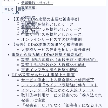
情報漏洩・サイバー
事業再編
目次
閉じる
手続
私的整理
【国内】DDoS攻撃の主要な被害事例
法的整理
金融機関を標的としたケース
債権者対応
重要インフラを標的としたケース
換価・競売
行政サービスを標的としたケース
オンラインサービスでの妨害事例
【海外】DDoS攻撃の象徴的な被害事例
大規模サービス停止を招いた海外事例
財務
696
事例から読み解くDDoS攻撃の最新動向
資金繰り
193
攻撃目的の多様化（金銭要求・業務妨害）
融資
308
攻撃手法の巧妙化と大規模化の傾向
資産売却
195
重要インフラを狙う攻撃の増加
法務
1,099
DDoS攻撃がもたらす事業上の損害
差押・強制執行
231
サービス停止による機会損失と信用低下
法令違反・行政処分
318
システム復旧やインフラ増強に伴うコスト
訴訟・不正
279
インシデント対応にかかる人的リソース
損害賠償・知的財産
271
取引先や利用サービス経由での「巻き込まれ
経営
157
被害」に注意
ガバナンス
90
「被害者」だけでなく「加害者」になるリス
再建準備
67