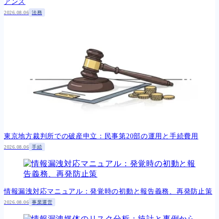
アンス
2026.08.06
法務
東京地方裁判所での破産申立：民事第20部の運用と手続費用
2026.08.06
手続
情報漏洩対応マニュアル：発覚時の初動と報告義務、再発防止策
2026.08.06
事業運営