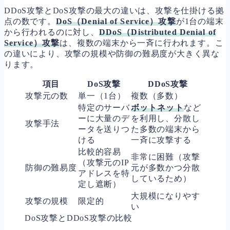
DDoS攻撃とDoS攻撃の最大の違いは、攻撃を仕掛ける拠
点の数です。
DoS（Denial of Service）攻撃
が1台の端末
から行われるのに対し、
DDoS（Distributed Denial of
Service）攻撃
は、複数の端末から一斉に行われます。こ
の違いにより、攻撃の規模や防御の難易度が大きく異な
ります。
項目
DoS攻撃
DDoS攻撃
攻撃元の数
単一（1台）
複数（多数）
特定のサーバ
ボットネット
など
ーに大量のデ
を利用し、分散し
攻撃手法
ータを送りつ
た多数の端末から
ける
一斉に攻撃する
比較的容易
非常に困難（攻撃
（攻撃元のIP
防御の難易度
元が多数かつ分散
アドレスを特
しているため）
定し遮断）
大規模になりやす
攻撃の規模
限定的
い
DoS攻撃とDDoS攻撃の比較