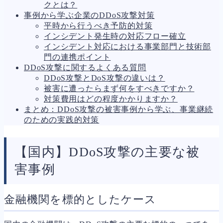
クとは？
人事労務
571
事例から学ぶ企業のDDoS攻撃対策
人件費
21
平時から行うべき予防的対策
労働問題
274
インシデント発生時の対応フロー確立
労災・ハラスメント
146
インシデント対応における事業部門と技術部
解雇・退職
130
門の連携ポイント
事業運営
394
DDoS攻撃に関するよくある質問
品質・リコール
48
DDoS攻撃とDoS攻撃の違いは？
情報漏洩・サイバー
275
被害に遭ったらまず何をすべきですか？
事業再編
71
対策費用はどの程度かかりますか？
手続
702
まとめ：DDoS攻撃の被害事例から学ぶ、事業継続
私的整理
156
のための実践的対策
法的整理
472
債権者対応
19
換価・競売
55
【国内】DDoS攻撃の主要な被
害事例
金融機関を標的としたケース