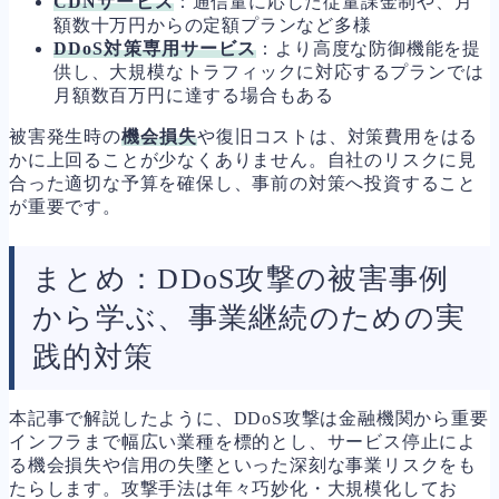
CDNサービス
：通信量に応じた従量課金制や、月
額数十万円からの定額プランなど多様
DDoS対策専用サービス
：より高度な防御機能を提
供し、大規模なトラフィックに対応するプランでは
月額数百万円に達する場合もある
被害発生時の
機会損失
や復旧コストは、対策費用をはる
かに上回ることが少なくありません。自社のリスクに見
合った適切な予算を確保し、事前の対策へ投資すること
が重要です。
まとめ：DDoS攻撃の被害事例
から学ぶ、事業継続のための実
践的対策
本記事で解説したように、DDoS攻撃は金融機関から重要
インフラまで幅広い業種を標的とし、サービス停止によ
る機会損失や信用の失墜といった深刻な事業リスクをも
たらします。攻撃手法は年々巧妙化・大規模化してお