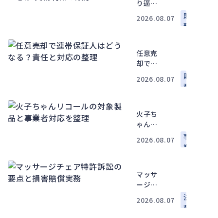
り逼迫
で何か
財
2026.08.07
ら着手
務
すべき
か 実務
任意売
判断の
却で連
順序
帯保証
財
2026.08.07
人はど
務
うな
る？責
火子ち
任と対
ゃんリ
応の整
コール
理
事
2026.08.07
の対象
業
製品と
運
事業者
営
マッサ
対応を
ージチ
整理
ェア特
法
2026.08.07
許訴訟
務
の要点