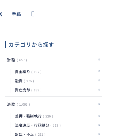
営
手続
コール
・サイバー
カテゴリから探す
編
財務
657
資金繰り
192
融資
276
資産売却
189
法務
1,093
差押・強制執行
226
法令違反・行政処分
313
訴訟・不正
281