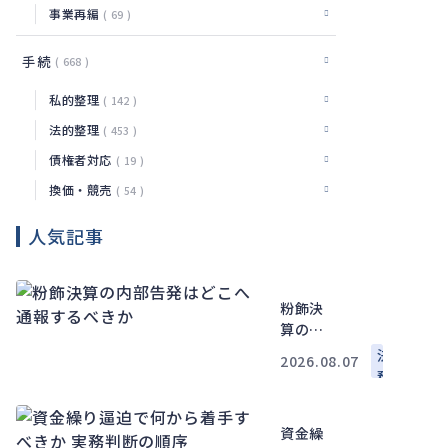
事業再編
69
手続
668
私的整理
142
法的整理
453
債権者対応
19
換価・競売
54
人気記事
粉飾決
算の内
部告発
法
2026.08.07
はどこ
務
へ通報
するべ
資金繰
きか