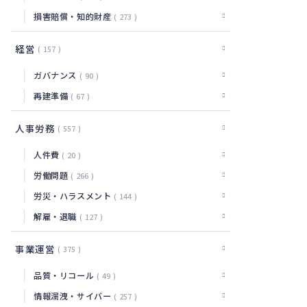
損害賠償・知的財産
273
経営
157
ガバナンス
90
再建準備
67
人事労務
557
人件費
20
労働問題
266
労災・ハラスメント
144
解雇・退職
127
事業運営
375
品質・リコール
49
情報漏洩・サイバー
257