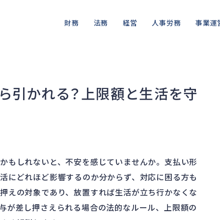
財務
法務
経営
人事労務
事業運
資金繰り
差押・強制執行
ガバナンス
人件費
私的整理
品質・リ
融資
法令違反・行政処分
再建準備
労働問題
法的整理
情報漏洩
くら引かれる？上限額と生活を守
資産売却
訴訟・不正
労災・ハラスメント
債権者対応
事業再
損害賠償・知的財産
解雇・退職
換価・競売
かもしれないと、不安を感じていませんか。支払い形
活にどれほど影響するのか分からず、対応に困る方も
押えの対象であり、放置すれば生活が立ち行かなくな
与が差し押さえられる場合の法的なルール、上限額の