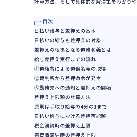
計算方法、そして具体的な解決策をわかりや
目次
日払い給与と差押えの基本
日払いの給与も差押えの対象
差押えの根拠となる債務名義とは
給与差押え実行までの流れ
①債権者による債務名義の取得
②裁判所から差押命令が発令
③勤務先への通知と差押えの開始
差押え上限額の計算方法
原則は手取り給与の4分の1まで
日払い給与における差押可能額
税金滞納時の差押え上限
養育費滞納時の差押え上限