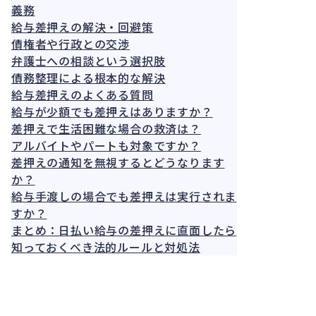
義務
給与差押えの解決・回避策
債権者や行政との交渉
弁護士への相談という選択肢
債務整理による根本的な解決
給与差押えのよくある質問
給与が少額でも差押えはありますか？
差押えで生活困難な場合の救済は？
アルバイトやパートも対象ですか？
差押えの通知を無視するとどうなります
か？
給与手渡しの場合でも差押えは実行されま
すか？
まとめ：日払い給与の差押えに直面したら
知っておくべき法的ルールと対処法