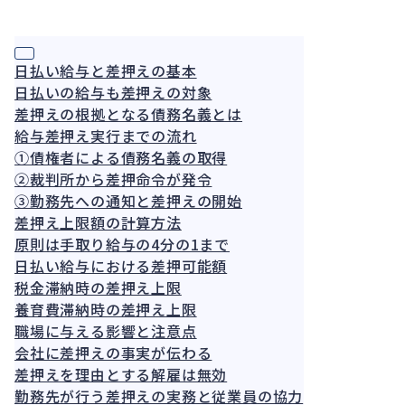
と損害
賠償実
務
日払い給与と差押えの基本
日払いの給与も差押えの対象
差押えの根拠となる債務名義とは
給与差押え実行までの流れ
①債権者による債務名義の取得
②裁判所から差押命令が発令
③勤務先への通知と差押えの開始
差押え上限額の計算方法
原則は手取り給与の4分の1まで
日払い給与における差押可能額
税金滞納時の差押え上限
養育費滞納時の差押え上限
職場に与える影響と注意点
会社に差押えの事実が伝わる
差押えを理由とする解雇は無効
勤務先が行う差押えの実務と従業員の協力