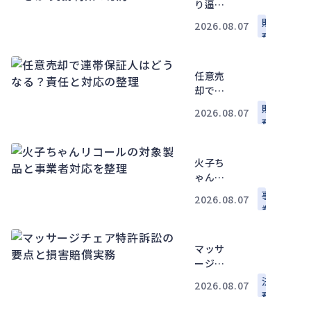
り逼迫
で何か
財
2026.08.07
ら着手
務
すべき
か 実務
任意売
判断の
却で連
順序
帯保証
財
2026.08.07
人はど
務
うな
る？責
火子ち
任と対
ゃんリ
応の整
コール
理
事
2026.08.07
の対象
業
製品と
運
事業者
営
マッサ
対応を
ージチ
整理
ェア特
法
2026.08.07
許訴訟
務
の要点