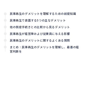
と損害
賠償実
務
民事再生のデメリットを理解するための前提知識
民事再生で直面する5つの主なデメリット
他の倒産手続きとの比較から見るデメリット
民事再生が経営陣および従業員に与える影響
民事再生のデメリットに関するよくある質問
まとめ：民事再生のデメリットを理解し、最善の経
営判断を