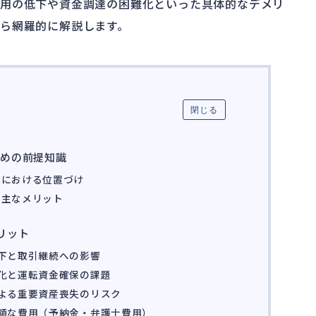
信用の低下や資金調達の困難化といった具体的なデメリ
ら網羅的に解説します。
閉じる
ための前提知識
建における位置づけ
の主なメリット
リット
下と取引継続への影響
化と運転資金確保の課題
よる重要資産喪失のリスク
額な費用（予納金・弁護士費用）