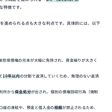
な特徴です。
を進められる点も大きな利点です。具体的には、以下
、無担保債権の元本が大幅に免除され、資金繰りが大きく
て
10年以内
の分割で返済していくため、無理のない返済
裁判所から
保全処分
が出され、個別の債権回収行為（強制
金口座の凍結や、預金と借入金の
相殺
が禁止されるため、