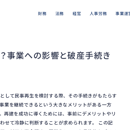
財務
法務
経営
人事労務
事業運
資金繰り
差押・強制執行
ガバナンス
人件費
私的整理
品質・リ
融資
法令違反・行政処分
再建準備
労働問題
法的整理
情報漏洩
は？事業への影響と破産手続き
資産売却
訴訟・不正
労災・ハラスメント
債権者対応
事業再
損害賠償・知的財産
解雇・退職
換価・競売
肢として民事再生を検討する際、その手続きがもたらす
事業を継続できるという大きなメリットがある一方
。再建を成功に導くためには、事前にデメリットやリ
わせて冷静に判断することが求められます。 この記