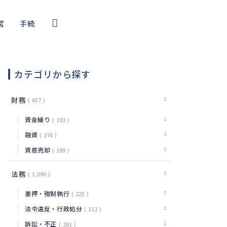
営
手続
コール
・サイバー
カテゴリから探す
編
財務
657
資金繰り
192
融資
276
資産売却
189
法務
1,090
差押・強制執行
225
法令違反・行政処分
312
訴訟・不正
281