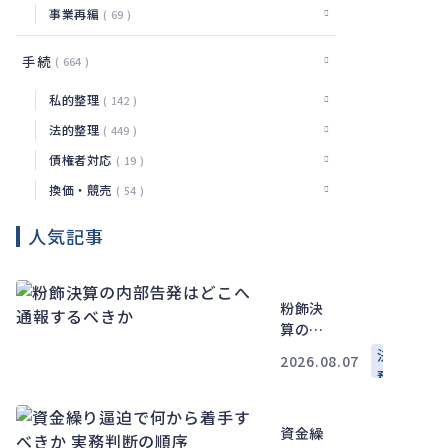
事業再編
69
手続
664
私的整理
142
法的整理
449
債権者対応
19
換価・競売
54
人気記事
粉飾決
算の内
部告発
法
2026.08.07
はどこ
務
へ通報
するべ
資金繰
きか