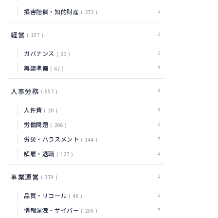
損害賠償・知的財産
272
経営
157
ガバナンス
90
再建準備
67
人事労務
557
人件費
20
労働問題
266
労災・ハラスメント
144
解雇・退職
127
事業運営
374
品質・リコール
49
情報漏洩・サイバー
256