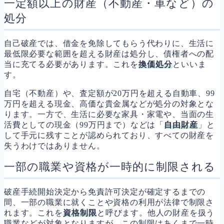
一定額以上の財産（不動産・車など）の
処分
自己破産では、借金を免除してもらう代わりに、生活に
最低限必要な範囲を超える財産は処分し、債権者への配
当に充てる必要があります。これを
換価処分
といいま
す。
自宅（不動産）や、査定額が20万円を超える自動車、99
万円を超える現金、高価な貴金属などが処分の対象とな
ります。一方で、生活に必要な家具・家電や、当面の生
活費としての現金（99万円まで）などは「
自由財産
」と
して手元に残すことが認められており、すべての財産を
失うわけではありません。
一部の職業や資格が一時的に制限される
破産手続開始決定から免責許可決定が確定するまでの
間、一部の職業に就くことや資格の利用が法律で制限さ
れます。これを
資格制限
と呼びます。他人の財産を扱う
職業などが対象となりますが、この制限はあくまで一時