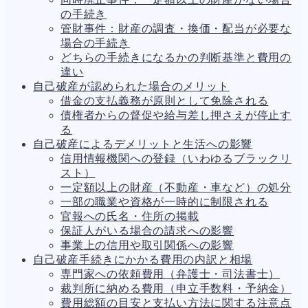
人事労務
564
の手続き
人件費
20
管財事件：財産の調査・換価・配当が必要な
労働問題
266
場合の手続き
労災・ハラスメント
145
どちらの手続きになるかの判断基準と費用の
解雇・退職
133
違い
事業運営
374
自己破産が認められた場合のメリット
品質・リコール
49
借金の支払義務が原則として免除される
情報漏洩・サイバー
256
債権者からの督促や給与差し押さえが停止す
事業再編
69
る
手続
664
自己破産によるデメリットと生活への影響
私的整理
142
信用情報機関への登録（いわゆるブラックリ
法的整理
449
スト）
債権者対応
19
一定額以上の財産（不動産・車など）の処分
換価・競売
54
一部の職業や資格が一時的に制限される
官報への氏名・住所の掲載
保証人がいる場合の請求への影響
事業上の信用や取引関係への影響
自己破産手続きにかかる費用の内訳と相場
専門家への依頼費用（弁護士・司法書士）
裁判所に納める費用（申立手数料・予納金）
費用総額の目安と支払い方法に関する注意点