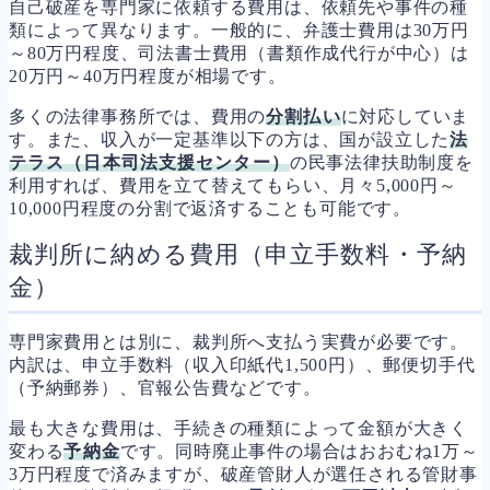
自己破産を専門家に依頼する費用は、依頼先や事件の種
類によって異なります。一般的に、弁護士費用は30万円
～80万円程度、司法書士費用（書類作成代行が中心）は
20万円～40万円程度が相場です。
多くの法律事務所では、費用の
分割払い
に対応していま
す。また、収入が一定基準以下の方は、国が設立した
法
テラス（日本司法支援センター）
の民事法律扶助制度を
利用すれば、費用を立て替えてもらい、月々5,000円～
10,000円程度の分割で返済することも可能です。
裁判所に納める費用（申立手数料・予納
金）
専門家費用とは別に、裁判所へ支払う実費が必要です。
内訳は、申立手数料（収入印紙代1,500円）、郵便切手代
（予納郵券）、官報公告費などです。
最も大きな費用は、手続きの種類によって金額が大きく
変わる
予納金
です。同時廃止事件の場合はおおむね1万～
3万円程度で済みますが、破産管財人が選任される管財事