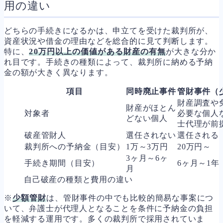
用の違い
どちらの手続きになるかは、申立てを受けた裁判所が、
資産状況や借金の理由などを総合的に見て判断します。
特に、
20万円以上の価値がある財産の有無
が大きな分か
れ目です。手続きの種類によって、裁判所に納める予納
金の額が大きく異なります。
項目
同時廃止事件
管財事件（
財産調査や
財産がほとん
対象者
必要な個人
どない個人
士代理が前
破産管財人
選任されない
選任される
裁判所への予納金（目安）
1万～3万円
20万円～
3ヶ月～6ヶ
手続き期間（目安）
6ヶ月～1年
月
自己破産の種類と費用の違い
※
少額管財
は、管財事件の中でも比較的簡易な事案につ
いて、弁護士が代理人となることを条件に予納金の負担
を軽減する運用です。多くの裁判所で採用されていま