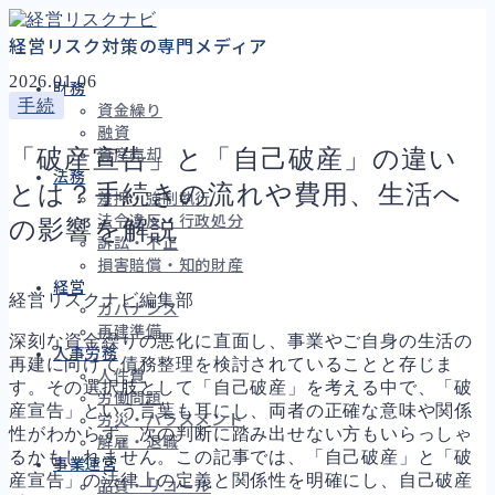
経営リスク対策の専門メディア
2026.01.06
財務
手続
資金繰り
融資
「破産宣告」と「自己破産」の違い
資産売却
法務
とは？手続きの流れや費用、生活へ
差押・強制執行
法令違反・行政処分
の影響を解説
訴訟・不正
損害賠償・知的財産
経営
経営リスクナビ編集部
ガバナンス
再建準備
深刻な資金繰りの悪化に直面し、事業やご自身の生活の
人事労務
再建に向けて債務整理を検討されていることと存じま
人件費
す。その選択肢として「自己破産」を考える中で、「破
労働問題
産宣告」という言葉も耳にし、両者の正確な意味や関係
労災・ハラスメント
性がわからず、次の判断に踏み出せない方もいらっしゃ
解雇・退職
るかもしれません。この記事では、「自己破産」と「破
事業運営
産宣告」の法律上の定義と関係性を明確にし、自己破産
品質・リコール