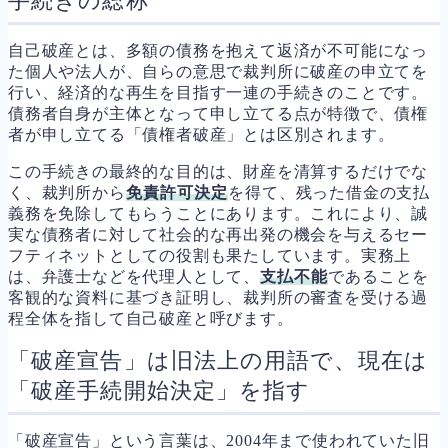
手続きの総称
自己破産とは、多額の債務を抱えて返済が不可能になっ
た個人や法人が、自らの意思で裁判所に破産の申立てを
行い、経済的な再生を目指す一連の手続きのことです。
債務者自身が主体となって申し立てる点が特徴で、債権
者が申し立てる「債権者破産」とは区別されます。
この手続きの最終的な目的は、財産を清算するだけでな
く、裁判所から
免責許可決定
を得て、残った借金の支払
義務を免除してもらうことにあります。これにより、誠
実な債務者に対して社会的な再出発の機会を与えるセー
フティネットとしての役割も果たしています。実務上
は、弁護士などを代理人として、
支払不能
であることを
客観的な資料に基づき証明し、裁判所の審査を受ける過
程全体を指して自己破産と呼びます。
「破産宣告」は旧法上の用語で、現在は
「破産手続開始決定」を指す
「破産宣告」という言葉は、2004年まで使われていた旧