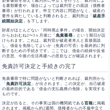
必要書類を添えて裁判所に申立てを行うと、裁判官によ
る書類審査や、場合によっては裁判官との面談（債務者
審尋）が行われます。申立て内容に問題がなく、破産の
要件を満たしていると判断されると、裁判所は「
破産手
続開始決定
」を下します。
財産がほとんどない「同時廃止事件」の場合、開始決定
からおおむね2〜3ヶ月後に「
免責審尋
」という期日が設
けられます。これは、裁判官が破産者本人と直接面談
し、借金を免除してよいか（免責の可否）を最終的に判
断するための手続きです。ここでは、借金の経緯や反省
の意思、今後の生活再建への意欲などが確認されます。
免責許可決定と手続きの完了
免責審尋で特に問題がないと判断されれば、裁判所から
「
免責許可決定
」が出されます。この決定が、自己破産
の最終目的である「借金の支払義務の免除」を実現する
ものです。
決定が出ると、その事実は国の機関紙である
官報
に掲載
されます。掲載から約2週間、債権者からの不服申立て