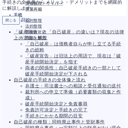
手続きの全体像からメリット・デメリットまでを網羅的
情報漏洩・サイバー
に解説します。
事業再編
手続
目次
閉じる
私的整理
法的整理
「破産宣告」と「自己破産」の違いは？現在の法律
債権者対応
上の定義を解説
換価・競売
「自己破産」は債務者自らが申し立てる手続
きの総称
「破産宣告」は旧法上の用語で、現在は「破
財務
663
産手続開始決定」を指す
資金繰り
192
両者の関係性：自己破産手続きの一部として
融資
278
破産手続開始決定が下される
資産売却
193
自己破産の手続きの全体像と流れ
法務
1,099
弁護士・司法書士への相談と受任通知の送付
差押・強制執行
227
裁判所への申立て準備（必要書類の収集と作
法令違反・行政処分
316
成）
訴訟・不正
283
破産手続開始決定と免責審尋
損害賠償・知的財産
273
免責許可決定と手続きの完了
経営
157
手続きにかかる期間の目安
ガバナンス
90
自己破産の種類：同時廃止事件と管財事件
再建準備
67
同時廃止事件：一定額以上の財産がない場合