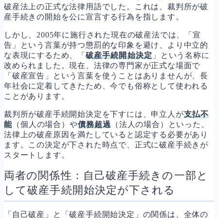
破産法上の正式な法律用語でした。これは、裁判所が破
産手続きの開始を公に宣言する行為を指します。
しかし、2005年に施行された現在の破産法では、「宣
告」という言葉が持つ懲罰的な印象を避け、より中立的
な表現にするため、「
破産手続開始決定
」という名称に
改められました。現在、法律の専門家が正式な場面で
「破産宣告」という言葉を使うことはありませんが、長
年社会に定着してきたため、今でも俗称として使われる
ことがあります。
裁判所が破産手続開始決定を下すには、申立人が
支払不
能
（個人の場合）や
債務超過
（法人の場合）といった、
法律上の破産原因を満たしていると認定する必要があり
ます。この決定が下された時点で、正式に破産手続きが
スタートします。
両者の関係性：自己破産手続きの一部と
して破産手続開始決定が下される
「自己破産」と「破産手続開始決定」の関係は、全体の