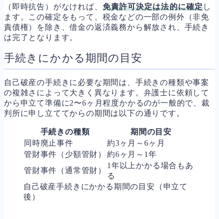
（即時抗告）がなければ、
免責許可決定は法的に確定
し
ます。この確定をもって、税金などの一部の例外（非免
責債権）を除き、借金の返済義務から解放され、手続き
は完了となります。
手続きにかかる期間の目安
自己破産の手続きに必要な期間は、手続きの種類や事案
の複雑さによって大きく異なります。弁護士に依頼して
から申立て準備に2〜6ヶ月程度かかるのが一般的で、裁
判所に申し立ててからの期間は以下の通りです。
手続きの種類
期間の目安
同時廃止事件
約3ヶ月～6ヶ月
管財事件（少額管財）
約6ヶ月～1年
1年以上かかる場合もあ
管財事件（通常管財）
る
自己破産手続きにかかる期間の目安（申立て
後）