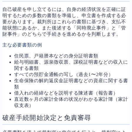
自己破産を申し立てるには、自身の経済状況を正確に証
明するための多数の書類を準備し、申立書を作成する必
要があります。裁判所はこれらの書類に基づき、支払不
能状態にあるか、また後述する「同時廃止事件」と「管
財事件」のどちらで手続きを進めるかを判断します。
主な必要書類の例
住民票、戸籍謄本などの身分証明書類
給与明細書、源泉徴収票、課税証明書などの収入に
関する書類
すべての預貯金通帳の写し（過去1〜2年分）
生命保険の解約返戻金証明書などの資産に関する書
類
借入れの経緯などを説明する陳述書（報告書）
直近数ヶ月の家計全体の状況がわかる家計簿（家計
収支表）
破産手続開始決定と免責審尋