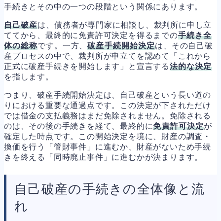
手続きとその中の一つの段階という関係にあります。
自己破産
は、債務者が専門家に相談し、裁判所に申し立
ててから、最終的に免責許可決定を得るまでの
手続き全
体の総称
です。一方、
破産手続開始決定
は、その自己破
産プロセスの中で、裁判所が申立てを認めて「これから
正式に破産手続きを開始します」と宣言する
法的な決定
を指します。
つまり、破産手続開始決定は、自己破産という長い道の
りにおける重要な通過点です。この決定が下されただけ
では借金の支払義務はまだ免除されません。免除される
のは、その後の手続きを経て、最終的に
免責許可決定
が
確定した時点です。この開始決定を境に、財産の調査・
換価を行う「管財事件」に進むか、財産がないため手続
きを終える「同時廃止事件」に進むかが決まります。
自己破産の手続きの全体像と流
れ