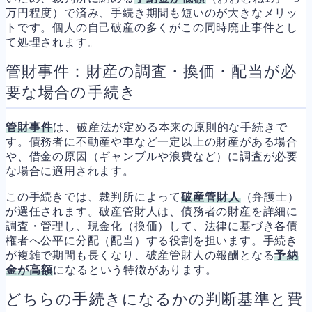
万円程度）で済み、手続き期間も短いのが大きなメリッ
トです。個人の自己破産の多くがこの同時廃止事件とし
て処理されます。
管財事件：財産の調査・換価・配当が必
要な場合の手続き
管財事件
は、破産法が定める本来の原則的な手続きで
す。債務者に不動産や車など一定以上の財産がある場合
や、借金の原因（ギャンブルや浪費など）に調査が必要
な場合に適用されます。
この手続きでは、裁判所によって
破産管財人
（弁護士）
が選任されます。破産管財人は、債務者の財産を詳細に
調査・管理し、現金化（換価）して、法律に基づき各債
権者へ公平に分配（配当）する役割を担います。手続き
が複雑で期間も長くなり、破産管財人の報酬となる
予納
金が高額
になるという特徴があります。
どちらの手続きになるかの判断基準と費