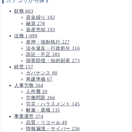
カテゴリから探す
財務
663
資金繰り
192
融資
278
資産売却
193
法務
1,099
差押・強制執行
227
法令違反・行政処分
316
訴訟・不正
283
損害賠償・知的財産
273
経営
157
ガバナンス
90
再建準備
67
人事労務
564
人件費
20
労働問題
266
労災・ハラスメント
145
解雇・退職
133
事業運営
374
品質・リコール
49
情報漏洩・サイバー
256