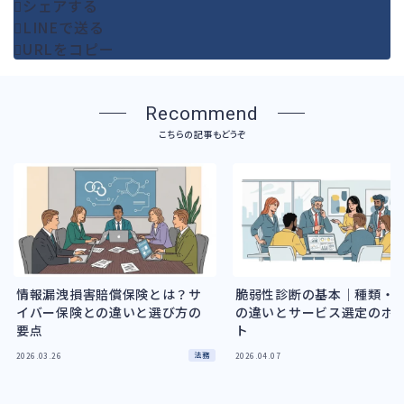
シェアする
LINEで送る
URLをコピー
Recommend
こちらの記事もどうぞ
情報漏洩損害賠償保険とは？サ
脆弱性診断の基本｜種類・
イバー保険との違いと選び方の
の違いとサービス選定のポ
要点
ト
法務
2026.03.26
2026.04.07