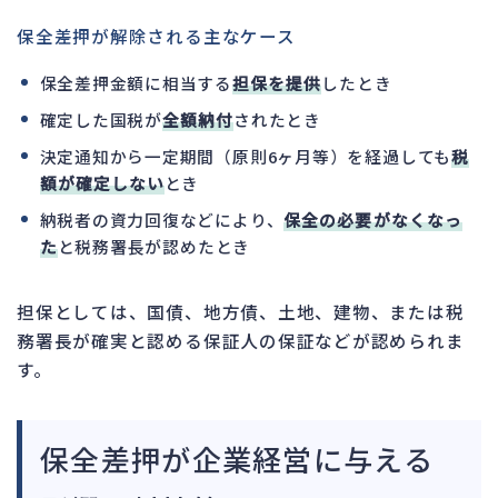
保全差押が解除される主なケース
保全差押金額に相当する
担保を提供
したとき
確定した国税が
全額納付
されたとき
決定通知から一定期間（原則6ヶ月等）を経過しても
税
額が確定しない
とき
納税者の資力回復などにより、
保全の必要がなくなっ
た
と税務署長が認めたとき
担保としては、国債、地方債、土地、建物、または税
務署長が確実と認める保証人の保証などが認められま
す。
保全差押が企業経営に与える