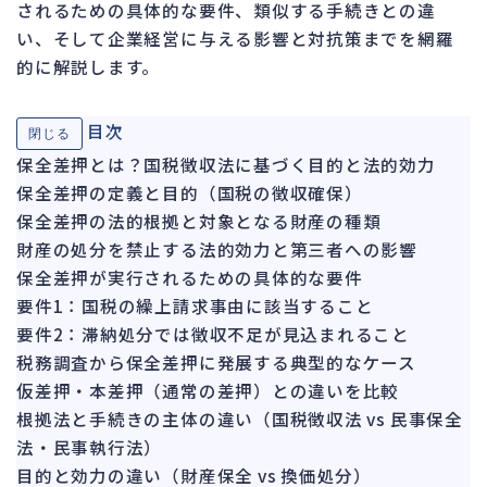
されるための具体的な要件、類似する手続きとの違
ガバナンス
90
い、そして企業経営に与える影響と対抗策までを網羅
再建準備
67
的に解説します。
人事労務
572
目次
閉じる
人件費
21
保全差押とは？国税徴収法に基づく目的と法的効力
労働問題
273
保全差押の定義と目的（国税の徴収確保）
労災・ハラスメント
149
保全差押の法的根拠と対象となる財産の種類
解雇・退職
財産の処分を禁止する法的効力と第三者への影響
129
保全差押が実行されるための具体的な要件
事業運営
388
要件1：国税の繰上請求事由に該当すること
要件2：滞納処分では徴収不足が見込まれること
品質・リコール
48
税務調査から保全差押に発展する典型的なケース
情報漏洩・サイバー
269
仮差押・本差押（通常の差押）との違いを比較
事業再編
71
根拠法と手続きの主体の違い（国税徴収法 vs 民事保全
法・民事執行法）
手続
701
目的と効力の違い（財産保全 vs 換価処分）
私的整理