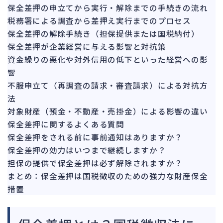
151
保全差押の申立てから実行・解除までの手続きの流れ
法的整理
476
税務署による調査から差押え実行までのプロセス
債権者対応
19
保全差押の解除手続き（担保提供または国税納付）
換価・競売
保全差押が企業経営に与える影響と対抗策
55
資金繰りの悪化や対外信用の低下といった経営への影
響
不服申立て（再調査の請求・審査請求）による対抗方
法
対象財産（預金・不動産・売掛金）による影響の違い
保全差押に関するよくある質問
保全差押をされる前に事前通知はありますか？
保全差押の効力はいつまで継続しますか？
担保の提供で保全差押は必ず解除されますか？
まとめ：保全差押は国税徴収のための強力な財産保全
措置