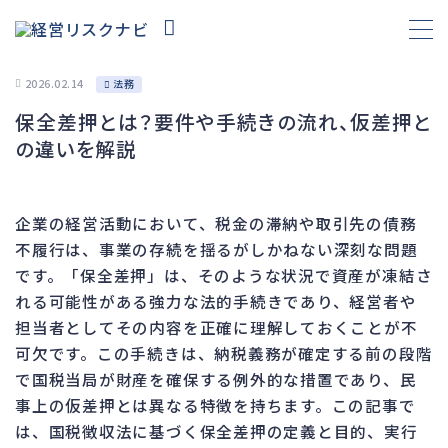
2026.02.14
法務
保全差押とは？要件や手続きの流れ、仮差押と
財務
695
の違いを解説
資金繰り
193
融資
308
企業の経営活動において、税金の滞納や取引先の債務
資産売却
194
不履行は、事業の存続を揺るがしかねない深刻な問題
法務
1,099
です。「保全差押」は、そのような状況で資産が凍結さ
れる可能性がある強力な法的手続きであり、経営者や
差押・強制執行
231
担当者としてその内容を正確に理解しておくことが不
法令違反・行政処分
318
可欠です。この手続きは、納税義務が確定する前の段階
訴訟・不正
279
で国税当局が財産を確保する例外的な措置であり、民
損害賠償・知的財産
271
事上の仮差押とは異なる特徴を持ちます。この記事で
は、国税徴収法に基づく保全差押の定義と目的、実行
経営
157