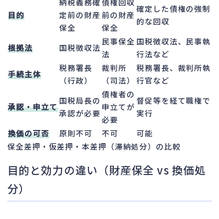
納税義務確
債権回収
確定した債権の強制
目的
定前の財産
前の財産
的な回収
保全
保全
民事保全
国税徴収法、民事執
根拠法
国税徴収法
法
行法など
税務署長
裁判所
税務署長、裁判所執
手続主体
（行政）
（司法）
行官など
債権者の
国税局長の
督促等を経て職権で
承認・申立て
申立てが
承認が必要
実行
必要
換価の可否
原則不可
不可
可能
保全差押・仮差押・本差押（滞納処分）の比較
目的と効力の違い（財産保全 vs 換価処
分）