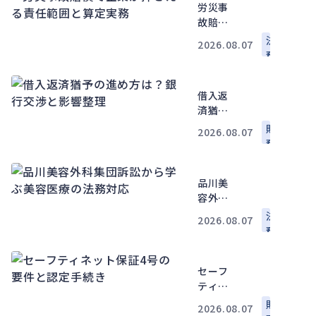
債・交
労災事
渉の実
故賠償
務
で企業
法
2026.08.07
が押さ
務
える責
任範囲
借入返
と算定
済猶予
実務
の進め
財
2026.08.07
方は？
務
銀行交
渉と影
品川美
響整理
容外科
集団訴
法
2026.08.07
訟から
務
学ぶ美
容医療
セーフ
の法務
ティネ
対応
ット保
財
2026.08.07
証4号の