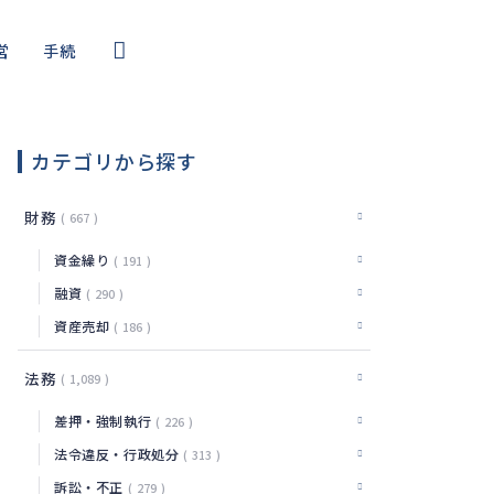
営
手続
コール
・サイバー
カテゴリから探す
編
財務
667
資金繰り
191
融資
290
資産売却
186
法務
1,089
差押・強制執行
226
法令違反・行政処分
313
訴訟・不正
279