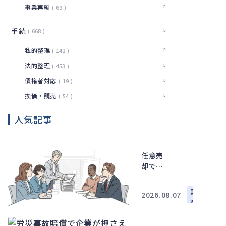
事業再編
69
手続
668
私的整理
142
法的整理
453
債権者対応
19
換価・競売
54
人気記事
任意売
却で連
帯債務
者はど
財
2026.08.07
う関わ
務
る？同
意・残