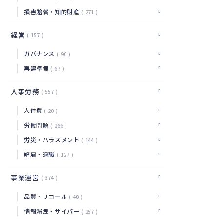
損害賠償・知的財産
271
経営
157
ガバナンス
90
再建準備
67
人事労務
557
人件費
20
労働問題
266
労災・ハラスメント
144
解雇・退職
127
事業運営
374
品質・リコール
48
情報漏洩・サイバー
257