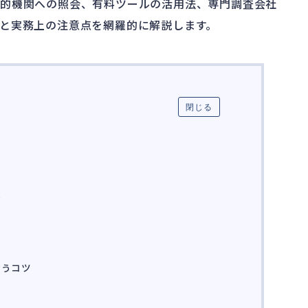
公的機関への照会、有料ツールの活用法、専門調査会社
と実務上の注意点を網羅的に解説します。
閉じる
法
囲
行うコツ
法