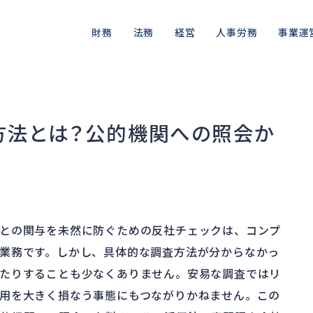
財務
法務
経営
人事労務
事業運
資金繰り
差押・強制執行
ガバナンス
人件費
私的整理
品質・リ
融資
法令違反・行政処分
再建準備
労働問題
法的整理
情報漏洩
方法とは？公的機関への照会か
資産売却
訴訟・不正
労災・ハラスメント
債権者対応
事業再
損害賠償・知的財産
解雇・退職
換価・競売
との関与を未然に防ぐための反社チェックは、コンプ
業務です。しかし、具体的な調査方法が分からなかっ
たりすることも少なくありません。安易な調査ではリ
用を大きく損なう事態にもつながりかねません。この