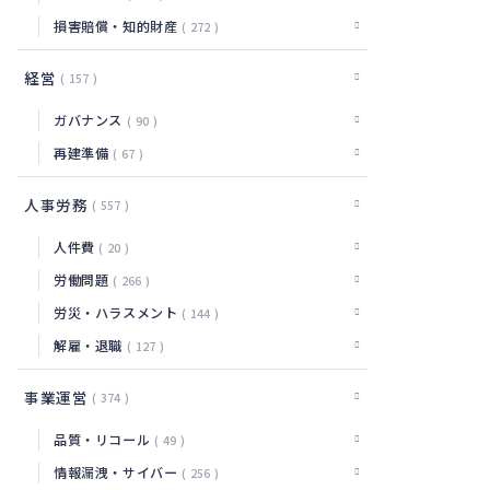
損害賠償・知的財産
272
経営
157
ガバナンス
90
再建準備
67
人事労務
557
人件費
20
労働問題
266
労災・ハラスメント
144
解雇・退職
127
事業運営
374
品質・リコール
49
情報漏洩・サイバー
256