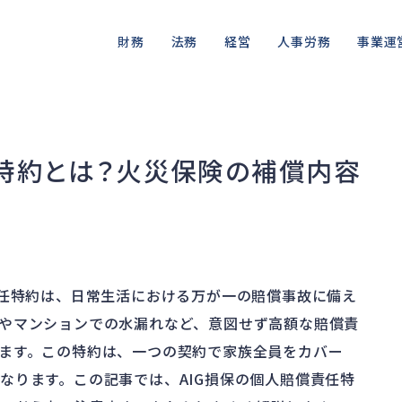
財務
法務
経営
人事労務
事業運
資金繰り
差押・強制執行
ガバナンス
人件費
私的整理
品質・リ
融資
法令違反・行政処分
再建準備
労働問題
法的整理
情報漏洩
任特約とは？火災保険の補償内容
資産売却
訴訟・不正
労災・ハラスメント
債権者対応
事業再
損害賠償・知的財産
解雇・退職
換価・競売
責任特約は、日常生活における万が一の賠償事故に備え
やマンションでの水漏れなど、意図せず高額な賠償責
ます。この特約は、一つの契約で家族全員をカバー
なります。この記事では、AIG損保の個人賠償責任特