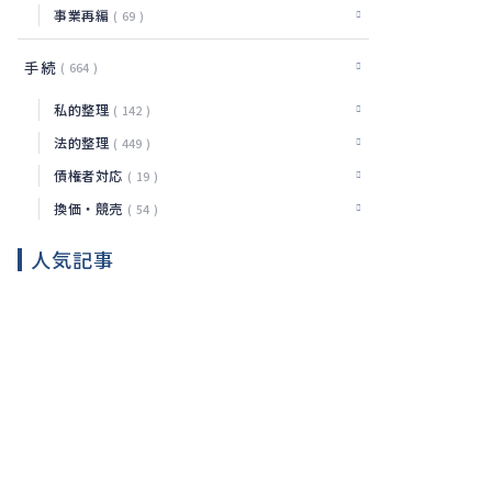
事業再編
69
手続
664
私的整理
142
法的整理
449
債権者対応
19
換価・競売
54
人気記事
粉飾決
算の内
部告発
はどこ
法
2026.08.07
へ通報
務
するべ
きか