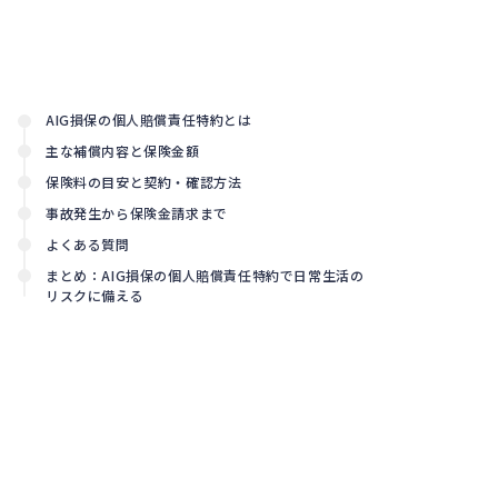
ェア特
法
2026.08.07
許訴訟
務
の要点
と損害
賠償実
務
AIG損保の個人賠償責任特約とは
主な補償内容と保険金額
保険料の目安と契約・確認方法
事故発生から保険金請求まで
よくある質問
まとめ：AIG損保の個人賠償責任特約で日常生活の
リスクに備える