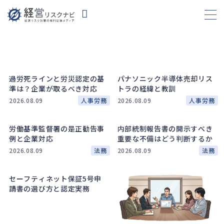
財務
665
過労死ラインと労災認定の基
パナソニック半導体売却リス
資金繰り
192
準は？企業が取るべき対応
トラの経緯と教訓
融資
280
2026.08.09
人事労務
2026.08.09
人事労務
資産売却
193
労働基準監督署の是正勧告事
内部統制報告書の開示すべき
法務
1,101
例と企業対応
重要な不備はどう判断するか
2026.08.09
法務
2026.08.09
法務
差押・強制執行
227
法令違反・行政処分
318
セーフティネット保証5号申
訴訟・不正
283
請書の選び方と認定実務
損害賠償・知的財産
273
経営
157