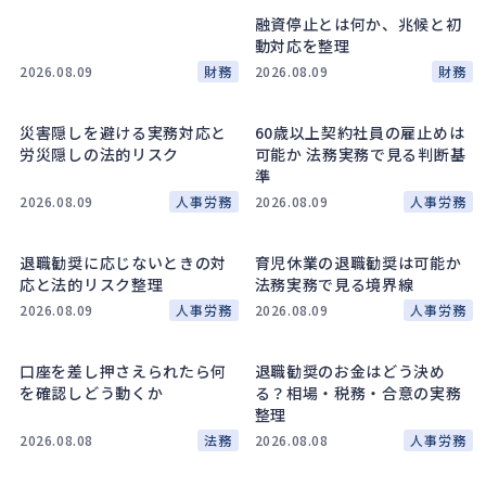
融資停止とは何か、兆候と初
ガバナンス
90
動対応を整理
再建準備
67
2026.08.09
財務
2026.08.09
財務
人事労務
568
災害隠しを避ける実務対応と
60歳以上契約社員の雇止めは
人件費
20
労災隠しの法的リスク
可能か 法務実務で見る判断基
準
労働問題
266
2026.08.09
人事労務
2026.08.09
人事労務
労災・ハラスメント
147
解雇・退職
135
退職勧奨に応じないときの対
育児休業の退職勧奨は可能か
応と法的リスク整理
法務実務で見る境界線
事業運営
374
2026.08.09
人事労務
2026.08.09
人事労務
品質・リコール
49
情報漏洩・サイバー
256
口座を差し押さえられたら何
退職勧奨のお金はどう決め
を確認しどう動くか
る？相場・税務・合意の実務
事業再編
69
整理
2026.08.08
法務
2026.08.08
人事労務
手続
664
私的整理