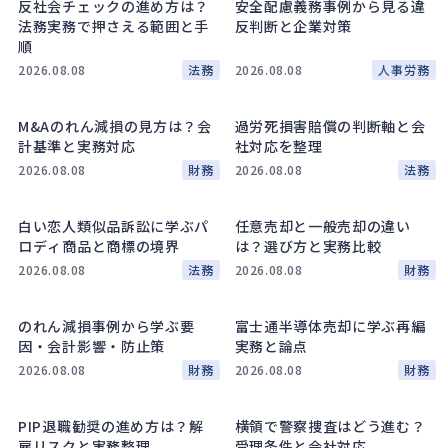
反社会チェックの進め方は？
安全配慮義務事例から見る違
法務実務で押さえる範囲と手
反判断と企業対策
順
2026.08.08
法務
2026.08.08
人事労務
M&Aのれん減損の見方は？会
過労死損害賠償の判断軸と会
計基準と実務対応
社対応を整理
2026.08.08
財務
2026.08.08
法務
白い恋人類似品訴訟に学ぶパ
任意売却と一般売却の違い
ロディ商品と商標の境界
は？選び方と実務比較
2026.08.08
法務
2026.08.08
財務
のれん減損事例から学ぶ要
富士通半導体売却に学ぶ再編
因・会計影響・防止策
実務と論点
2026.08.08
財務
2026.08.08
財務
PIP退職勧奨の進め方は？解
横領で警察捜査はどう進む？
雇リスクと実務整理
受理条件と会社対応