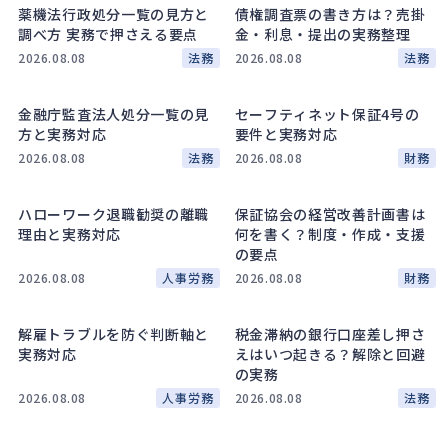
142
薬機法行政処分一覧の見方と
債権調査票の書き方は？売掛
法的整理
449
調べ方 実務で押さえる要点
金・利息・提出の実務整理
2026.08.08
法務
2026.08.08
法務
債権者対応
19
換価・競売
54
金融庁監査法人処分一覧の見
セーフティネット保証4号の
方と実務対応
要件と実務対応
2026.08.08
法務
2026.08.08
財務
ハローワーク退職勧奨の離職
保証協会の経営改善計画書は
理由と実務対応
何を書く？制度・作成・支援
の要点
2026.08.08
人事労務
2026.08.08
財務
解雇トラブルを防ぐ判断軸と
税金滞納の銀行口座差し押さ
実務対応
えはいつ起きる？解除と回避
の実務
2026.08.08
人事労務
2026.08.08
法務